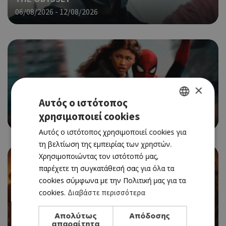
06/08/2026 - 12/08/2026
×
CINEMA
Αυτός ο ιστότοπος
SPIDER-MAN: BRAND NEW DAY
χρησιμοποιεί cookies
06/08/2026 - 12/08/2026
GREEK
Αυτός ο ιστότοπος χρησιμοποιεί cookies για
ENGLISH
τη βελτίωση της εμπειρίας των χρηστών.
Χρησιμοποιώντας τον ιστότοπό μας,
παρέχετε τη συγκατάθεσή σας για όλα τα
cookies σύμφωνα με την Πολιτική μας για τα
cookies.
Διαβάστε περισσότερα
CINEMA
EVIL DEAD BURN
Απολύτως
Απόδοσης
06/08/2026 - 12/08/2026
απαραίτητα