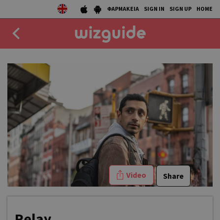
ΦΑΡΜΑΚΕΙΑ
SIGN IN
SIGN UP
HOME
EAT
DRINK
50 BEST
AGENDA
COLLECTIONS
Video
Share
STORIES
NEWS
Relay