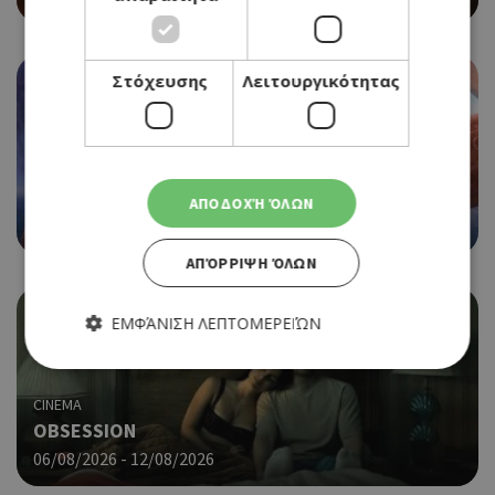
Στόχευσης
Λειτουργικότητας
CINEMA
MOANA
ΑΠΟΔΟΧΉ ΌΛΩΝ
06/08/2026 - 12/08/2026
ΑΠΌΡΡΙΨΗ ΌΛΩΝ
ΕΜΦΆΝΙΣΗ ΛΕΠΤΟΜΕΡΕΙΏΝ
CINEMA
Απολύτως απαραίτητα
Απόδοσης
OBSESSION
Στόχευσης
Λειτουργικότητας
06/08/2026 - 12/08/2026
Τα απολύτως απαραίτητα cookies επιτρέπουν βασικές