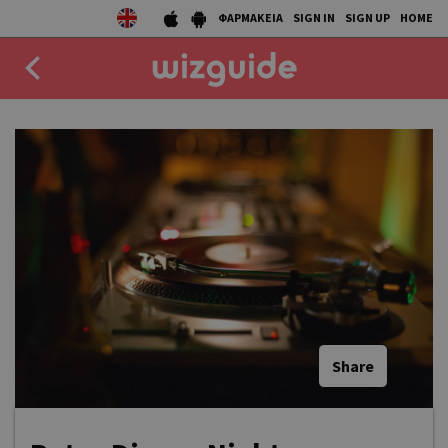
ΦΑΡΜΑΚΕΙΑ
SIGN IN
SIGN UP
HOME
EAT
DRINK
50 BEST
AGENDA
COLLECTIONS
STORIES
Share
NEWS