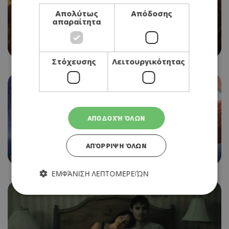
Απολύτως
Απόδοσης
CINEMA
απαραίτητα
EVIL DEAD BURN
06/08/2026 - 12/08/2026
Στόχευσης
Λειτουργικότητας
ΑΠΟΔΟΧΉ ΌΛΩΝ
CINEMA
MOANA
ΑΠΌΡΡΙΨΗ ΌΛΩΝ
06/08/2026 - 12/08/2026
ΕΜΦΆΝΙΣΗ ΛΕΠΤΟΜΕΡΕΙΏΝ
Απολύτως απαραίτητα
Απόδοσης