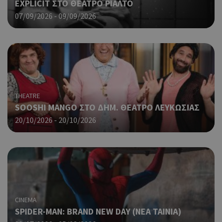
μετ
EXPLICIT ΣΤΟ ΘΕΑΤΡΟ ΡΙΑΛΤΟ
περ
07/09/2026 - 09/09/2026
λει
χρή
είν
Google Privacy Policy
τυχ
πο
δημ
τρό
οπο
είν
THEATRE
συγ
SOOSHI MANGO ΣΤΟ ΔΗΜ. ΘΕΑΤΡΟ ΛΕΥΚΩΣΙΑΣ
για
ιστ
20/10/2026 - 20/10/2026
ένα
παρ
η δ
κατ
σύν
ένα
μετ
Χρη
G_ENABLED_IDPS
συνεδρία
Google LLC
CINEMA
για
.cyprus.wiz-
SPIDER-MAN: BRAND NEW DAY (ΝΕΑ ΤΑΙΝΙΑ)
guide.com
Goo