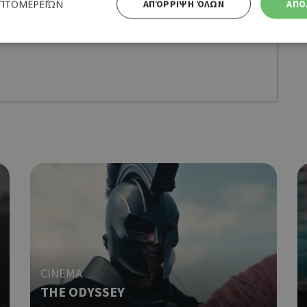
ΕΠΤΟΜΕΡΕΙΏΝ
ΑΠΌΡΡΙΨΗ ΌΛΩΝ
ΑΠΟ
Απολύτως απαραίτητα
Απόδοσης
Στόχευσης
Λειτουργικότητας
 cookies επιτρέπουν βασικές λειτουργίες του ιστότοπου, όπως τη σύνδεση χρήστη και τη διαχείρι
α χρησιμοποιηθεί σωστά χωρίς τα απολύτως απαραίτητα cookies.
Προμηθευτής
Λήξη
Περιγραφή
Πεδίο
/
Χρησιμοποιήθηκε για σύνδεση στ
συνεδρία
Google LLC
.cyprusen.wiz-
guide.com
Cookie που δημιουργείται από ε
συνεδρία
PHP.net
βασίζονται στη γλώσσα PHP. Πρόκ
cyprus.wiz-
guide.com
αναγνωριστικό γενικού σκοπού 
χρησιμοποιείται για τη διατήρησ
περιόδου λειτουργίας χρήστη. Συ
ένας τυχαίος αριθμός που δημιουρ
CINEMA
τρόπος με τον οποίο μπορεί να εί
THE ODYSSEY
συγκεκριμένος για τον ιστότοπο,
παράδειγμα είναι η διατήρηση της
Google Privacy Policy