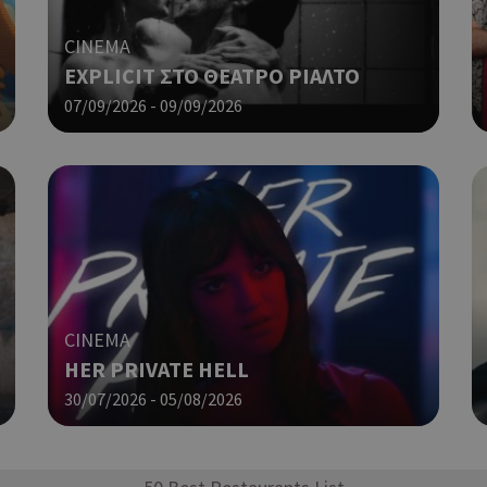
ένας τυχαίος αριθμός που δημιουρ
τρόπος με τον οποίο μπορεί να εί
CINEMA
συγκεκριμένος για τον ιστότοπο,
EXPLICIT ΣΤΟ ΘΕΑΤΡΟ ΡΙΑΛΤΟ
παράδειγμα είναι η διατήρηση της
σύνδεσης για έναν χρήστη μεταξύ
07/09/2026 - 09/09/2026
Χρησιμοποιείται για σκοπούς Cap
cyprusen.wiz-
1 μέρα
guide.com
εμφανίζει μόνο μια φορά την ημέ
διάφορες διαφημιστικές ενέργειες
take over banner και τα push up κ
banners.
Αυτό το cookie χρησιμοποιείται γ
29 λεπτά 53
Cloudflare Inc.
δευτερόλεπτα
μεταξύ ανθρώπων και ρομπότ. Αυτ
.onesignal.com
επωφελές για τον ιστότοπο, προ
κάνει έγκυρες αναφορές σχετικά 
ιστότοπού τους.
CINEMA
Χρησιμοποιείται για σκοπούς Cap
kie
.athenarecipes.com
1 μέρα
HER PRIVATE HELL
εμφανίζει μόνο μια φορά την ημέ
διάφορες διαφημιστικές ενέργειες
30/07/2026 - 05/08/2026
take over banner και τα push up κ
banners.
Χρησιμοποιείται για σκοπούς Cap
.cyprus.wiz-
1 μέρα
guide.com