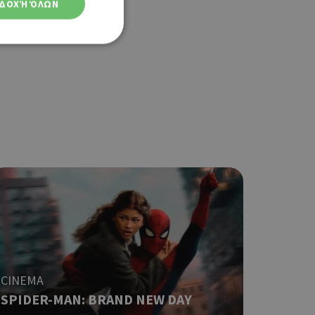
ΔΟΧΉ ΌΛΩΝ
ση λογαριασμού. Ο
ο Google
φαρμογές που
ειται για ένα
που
η μεταβλητών
νήθως είναι
γείται, ο
CINEMA
ναι
SPIDER-MAN: BRAND NEW DAY
 αλλά ένα καλό
 κατάστασης