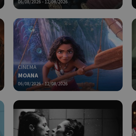
06/08/2026 - 12/08/2026
σύνδεσης για έναν χρήστη μεταξύ
Χρησιμοποιήθηκε για σύνδεση στ
συνεδρία
Google LLC
.cyprus.wiz-
guide.com
Χρησιμοποιείται για σκοπούς Cap
cyprus.wiz-
1 μέρα
guide.com
εμφανίζει μόνο μια φορά την ημέ
διάφορες διαφημιστικές ενέργειες
take over banner και τα push up κ
banners.
Χρησιμοποιείται για σκοπούς Cap
opup
cyprus.wiz-
10 χρόνια
CINEMA
guide.com
εμφανίζει μόνο μια φορά την ημέ
MOANA
διάφορες διαφημιστικές ενέργειες
take over banner και τα push up κ
06/08/2026 - 12/08/2026
banners.
Χρησιμοποιείται για να προσδιορί
cyprusen.wiz-
1 εβδομάδα 3
guide.com
μέρες
επιλεγμένη γλώσσα του επισκέπτ
Cookie που δημιουργείται από ε
συνεδρία
PHP.net
βασίζονται στη γλώσσα PHP. Πρόκ
cyprusen.wiz-
guide.com
αναγνωριστικό γενικού σκοπού 
χρησιμοποιείται για τη διατήρησ
περιόδου λειτουργίας χρήστη. Συ