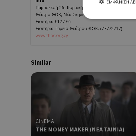
Info
ΕΜΦΆΝΙΣΗ Λ
Παρασκευή 26- Κυριακή 28 Φεβρουαρίου 2021
Θέατρο ΘΟΚ, Νέα Σκηνή, 18.00
Εισιτήρια €12 / €6
Εισιτήρια Ταμείο Θεάτρου ΘΟΚ, (77772717)
www.thoc.org.cy
Τα απολύτως απαραίτητα
ιστότοπος δεν μπορεί ν
Ονοματεπώνυμο
Similar
G_ENABLED_IDPS
PHPSESSID
CINEMA
THE MONEY MAKER (ΝΕΑ ΤΑΙΝΙΑ)