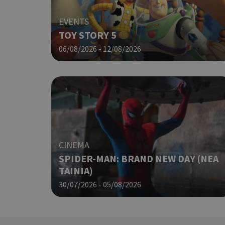
EVENTS
TOY STORY 5
06/08/2026 - 12/08/2026
takeOverCookie
__cf_bm
CINEMA
SPIDER-MAN: BRAND NEW DAY (ΝΕΑ
ShowSubLoginCoo
ΤΑΙΝΙΑ)
30/07/2026 - 05/08/2026
ShowWizLogin