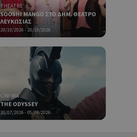
γείται, ο
THEATRE
ναι
SOOSHI MANGO ΣΤΟ ΔΗΜ. ΘΕΑΤΡΟ
 αλλά ένα καλό
ΛΕΥΚΩΣΙΑΣ
 κατάστασης
 σελίδων.
20/10/2026 - 20/10/2026
ping δηλαδή να
ρα στον χρήστη
 όπως είναι το
αι push down
ια τη διάκριση
ό είναι
κειμένου να
με τη χρήση του
CINEMA
ping δηλαδή να
THE ODYSSEY
ρα στον χρήστη
 όπως είναι το
30/07/2026 - 05/08/2026
αι push down
ping δηλαδή να