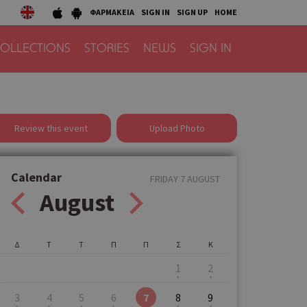
ΦΑΡΜΑΚΕΙΑ
SIGN IN
SIGN UP
HOME
OLLECTIONS
STORIES
NEWS
SIGN IN
Review this event
Upload Photo
Calendar
FRIDAY 7 AUGUST
August
Δ
Τ
Τ
Π
Π
Σ
Κ
1
2
3
4
5
6
7
8
9