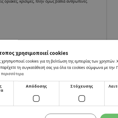
ις οριακές, κρίσιμες, πλην όμως βαθιά ανθρώπινες.
τοπος χρησιμοποιεί cookies
ος
 χρησιμοποιεί cookies για τη βελτίωση της εμπειρίας των χρηστών.
 παρέχετε τη συγκατάθεσή σας για όλα τα cookies σύμφωνα με την Πο
 περισσότερα
, Ζωή Κυπριανού,
ς Χαραλάμπους
ς
Απόδοσης
Στόχευσης
Λειτ
λέως, Φερνάντο Μούνζερ, Εστέλλα Τεμπριώτου, Πόλυς
τα