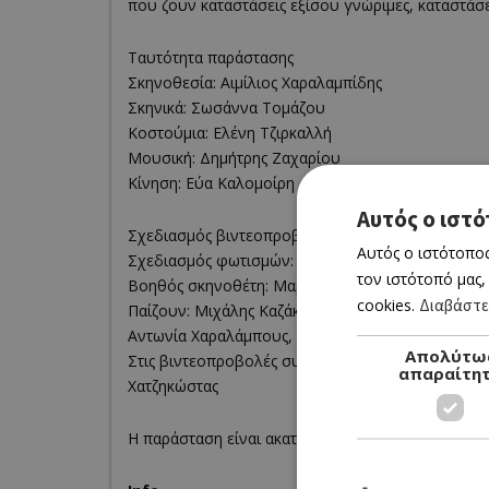
που ζουν καταστάσεις εξίσου γνώριμες, καταστάσε
Ταυτότητα παράστασης
Σκηνοθεσία: Αιμίλιος Χαραλαμπίδης
Σκηνικά: Σωσάννα Τομάζου
Κοστούμια: Ελένη Τζιρκαλλή
Μουσική: Δημήτρης Ζαχαρίου
Κίνηση: Εύα Καλομοίρη
Αυτός ο ιστό
Σχεδιασμός βιντεοπροβολών: Χριστόφορος Λάρκ
Αυτός ο ιστότοπος
Σχεδιασμός φωτισμών: Γεώργιος Κουκουμάς
τον ιστότοπό μας,
Βοηθός σκηνοθέτη: Μαρία Χριστοδούλου
cookies.
Διαβάστε
Παίζουν: Μιχάλης Καζάκας, Ανδρέας Κούτσουμπας
Αντωνία Χαραλάμπους, Νάτια Χαραλάμπους, Χάρη
Απολύτω
Στις βιντεοπροβολές συμμετέχουν: Γιώργος Αχιλ
απαραίτη
Χατζηκώστας
Η παράσταση είναι ακατάλληλη για ανηλίκους.