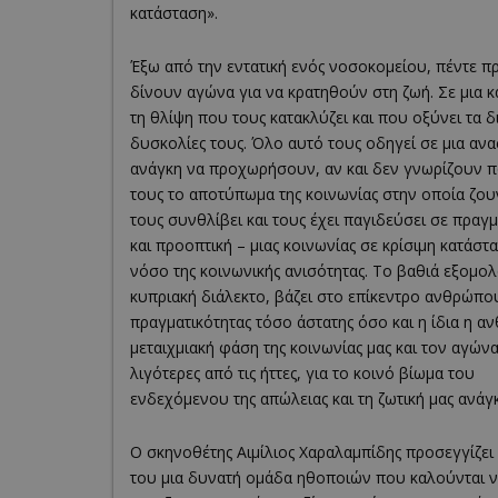
κατάσταση».
Έξω από την εντατική ενός νοσοκομείου, πέντε 
δίνουν αγώνα για να κρατηθούν στη ζωή. Σε μια 
τη θλίψη που τους κατακλύζει και που οξύνει τα δι
δυσκολίες τους. Όλο αυτό τους οδηγεί σε μια ανα
ανάγκη να προχωρήσουν, αν και δεν γνωρίζουν π
τους το αποτύπωμα της κοινωνίας στην οποία ζουν
τους συνθλίβει και τους έχει παγιδεύσει σε πραγ
και προοπτική – μιας κοινωνίας σε κρίσιμη κατάστ
νόσο της κοινωνικής ανισότητας. Το βαθιά εξομο
κυπριακή διάλεκτο, βάζει στο επίκεντρο ανθρώπου
πραγματικότητας τόσο άστατης όσο και η ίδια η α
μεταιχμιακή φάση της κοινωνίας μας και τον αγώνα
λιγότερες από τις ήττες, για το κοινό βίωμα του
ενδεχόμενου της απώλειας και τη ζωτική μας ανάγκ
Ο σκηνοθέτης Αιμίλιος Χαραλαμπίδης προσεγγίζει
του μια δυνατή ομάδα ηθοποιών που καλούνται 