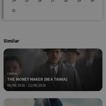
24
25
26
27
28
29
30
31
Similar
CINEMA
THE MONEY MAKER (ΝΕΑ ΤΑΙΝΙΑ)
06/08/2026 - 12/08/2026