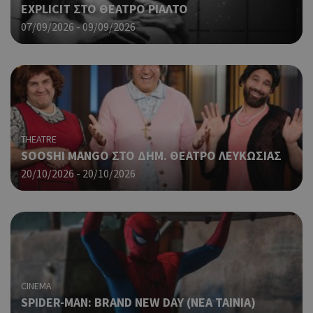
μετ
EXPLICIT ΣΤΟ ΘΕΑΤΡΟ ΡΙΑΛΤΟ
περ
07/09/2026 - 09/09/2026
λει
χρή
είν
Google Privacy Policy
τυχ
πο
δημ
τρό
οπο
είν
THEATRE
συγ
SOOSHI MANGO ΣΤΟ ΔΗΜ. ΘΕΑΤΡΟ ΛΕΥΚΩΣΙΑΣ
για
ιστ
20/10/2026 - 20/10/2026
ένα
παρ
η δ
κατ
σύν
ένα
μετ
Χρη
G_ENABLED_IDPS
συνεδρία
Google LLC
CINEMA
για
.cyprus.wiz-
SPIDER-MAN: BRAND NEW DAY (ΝΕΑ ΤΑΙΝΙΑ)
guide.com
Goo