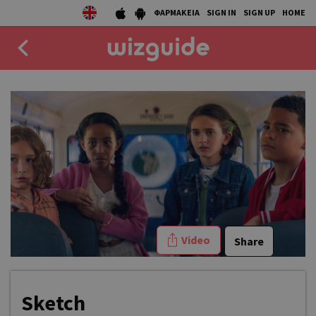
ΦΑΡΜΑΚΕΙΑ
SIGN IN
SIGN UP
HOME
EAT
DRINK
50 BEST
AGENDA
COLLECTIONS
Video
Share
STORIES
NEWS
Sketch