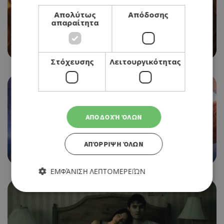
Απολύτως
Απόδοσης
απαραίτητα
CINEMA
EVIL DEAD BURN
06/08/2026 - 12/08/2026
Στόχευσης
Λειτουργικότητας
ΑΠΟΔΟΧΉ ΌΛΩΝ
CINEMA
MOANA
ΑΠΌΡΡΙΨΗ ΌΛΩΝ
06/08/2026 - 12/08/2026
ΕΜΦΆΝΙΣΗ ΛΕΠΤΟΜΕΡΕΙΏΝ
Απολύτως απαραίτητα
Απόδοσης