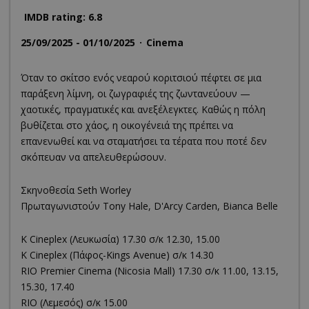
IMDB rating: 6.8
25/09/2025 - 01/10/2025
Cinema
Όταν το σκίτσο ενός νεαρού κοριτσιού πέφτει σε μια
παράξενη λίμνη, οι ζωγραφιές της ζωντανεύουν —
χαοτικές, πραγματικές και ανεξέλεγκτες. Καθώς η πόλη
βυθίζεται στο χάος, η οικογένειά της πρέπει να
επανενωθεί και να σταματήσει τα τέρατα που ποτέ δεν
σκόπευαν να απελευθερώσουν.
Σκηνοθεσία Seth Worley
Πρωταγωνιστούν Tony Hale, D'Arcy Carden, Bianca Belle
K Cineplex (Λευκωσία) 17.30 σ/κ 12.30, 15.00
K Cineplex (Πάφος-Kings Avenue) σ/κ 14.30
RΙΟ Premier Cinema (Νicosia Mall) 17.30 σ/κ 11.00, 13.15,
15.30, 17.40
RIO (Λεμεσός) σ/κ 15.00