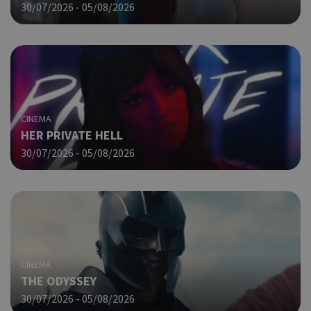
30/07/2026 - 05/08/2026
Χρη
takeOverCookie
cyprus.wiz-
1 μέρα
guide.com
για
Cap
να 
μόν
την
χρή
δια
ενέ
CINEMA
είν
HER PRIVATE HELL
ban
pus
30/07/2026 - 05/08/2026
dow
Χρη
ShowNewVisitorPopup
cyprus.wiz-
10 χρόνια
guide.com
για
Cap
να 
μόν
την
χρή
CINEMA
δια
THE ODYSSEY
ενέ
30/07/2026 - 05/08/2026
είν