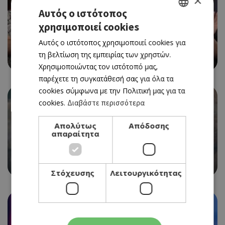
×
Αυτός ο ιστότοπος
χρησιμοποιεί cookies
GREEK
THEATRE
Αυτός ο ιστότοπος χρησιμοποιεί cookies για
SOOSHI MANGO ΣΤΟ ΔΗΜ. ΘΕΑΤΡΟ ΛΕΥΚΩΣΙΑΣ
ENGLISH
τη βελτίωση της εμπειρίας των χρηστών.
20/10/2026 - 20/10/2026
Χρησιμοποιώντας τον ιστότοπό μας,
παρέχετε τη συγκατάθεσή σας για όλα τα
cookies σύμφωνα με την Πολιτική μας για τα
cookies.
Διαβάστε περισσότερα
Απολύτως
Απόδοσης
απαραίτητα
CINEMA
SPIDER-MAN: BRAND NEW DAY (ΝΕΑ ΤΑΙΝΙΑ)
30/07/2026 - 05/08/2026
Στόχευσης
Λειτουργικότητας