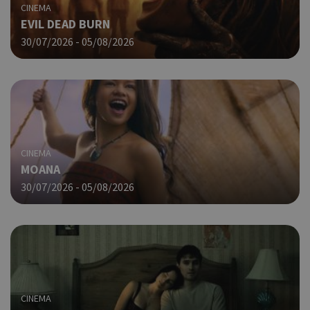
CINEMA
Coo
PHPSESSID
συνεδρία
EVIL DEAD BURN
PHP.net
δημ
cyprus.wiz-
30/07/2026 - 05/08/2026
guide.com
από
που
στη
Πρό
ανα
γεν
πο
χρη
για
CINEMA
μετ
MOANA
περ
λει
30/07/2026 - 05/08/2026
χρή
είν
Google Privacy Policy
τυχ
πο
δημ
τρό
οπο
είν
συγ
CINEMA
για