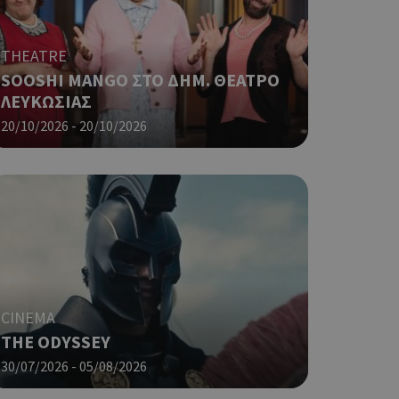
 αλλά ένα καλό
 κατάστασης
 σελίδων.
THEATRE
ο Google
SOOSHI MANGO ΣΤΟ ΔΗΜ. ΘΕΑΤΡΟ
ΛΕΥΚΩΣΙΑΣ
ping δηλαδή να
20/10/2026 - 20/10/2026
ρα στον χρήστη
 όπως είναι το
αι push down
ping δηλαδή να
ρα στον χρήστη
 όπως είναι το
αι push down
σει την
CINEMA
η.
THE ODYSSEY
φαρμογές που
30/07/2026 - 05/08/2026
ειται για ένα
που
η μεταβλητών