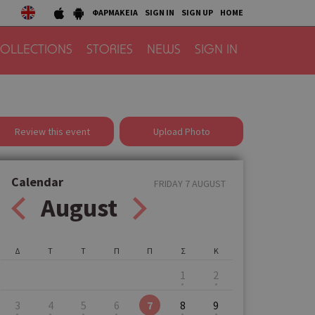
ΦΑΡΜΑΚΕΙΑ
SIGN IN
SIGN UP
HOME
OLLECTIONS
STORIES
NEWS
SIGN IN
Review this event
Upload Photo
Calendar
FRIDAY 7 AUGUST
August
Δ
Τ
Τ
Π
Π
Σ
Κ
1
2
3
4
5
6
7
8
9