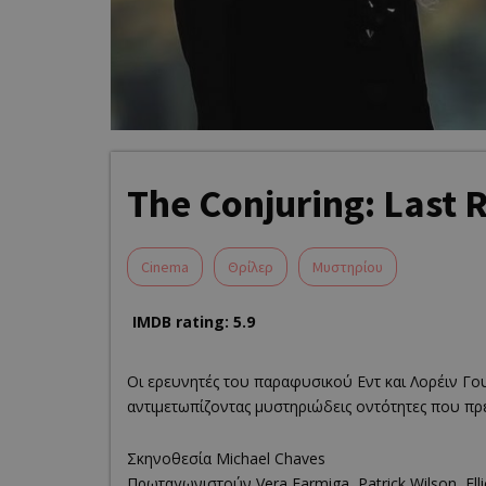
The Conjuring: Last R
Cinema
Θρίλερ
Μυστηρίου
IMDB rating: 5.9
Οι ερευνητές του παραφυσικού Εντ και Λορέιν Γο
αντιμετωπίζοντας μυστηριώδεις οντότητες που πρ
Σκηνοθεσία Michael Chaves
Πρωταγωνιστούν Vera Farmiga, Patrick Wilson, Ell