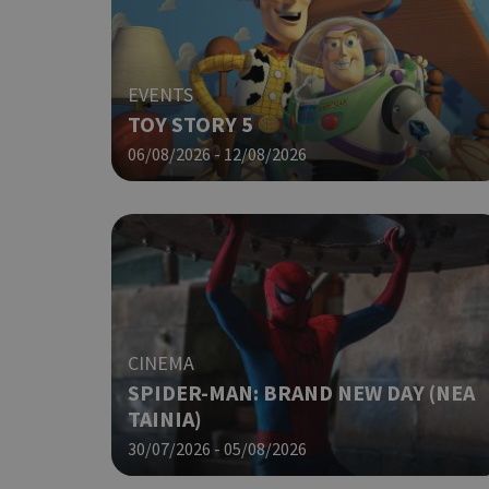
G_ENABLED_IDPS
EVENTS
TOY STORY 5
takeOverCookie
06/08/2026 - 12/08/2026
ShowNewVisitorP
CINEMA
LangCookie
SPIDER-MAN: BRAND NEW DAY (ΝΕΑ
ΤΑΙΝΙΑ)
PHPSESSID
30/07/2026 - 05/08/2026