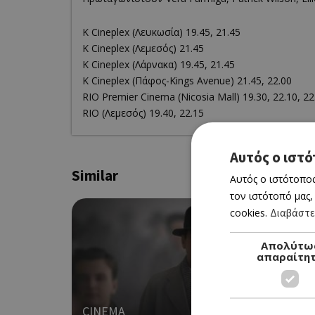
K Cineplex (Λευκωσία) 19.45, 21.45
K Cineplex (Λεμεσός) 21.45
K Cineplex (Λάρνακα) 19.45, 21.45
K Cineplex (Πάφος-Kings Avenue) 21.45, 22.00
RΙΟ Premier Cinema (Νicosia Mall) 19.30, 22.10, 22
RIO (Λεμεσός) 19.40, 22.15
Αυτός ο ιστό
Similar
Αυτός ο ιστότοπος
τον ιστότοπό μας,
cookies.
Διαβάστε
Απολύτω
απαραίτη
CINEMA