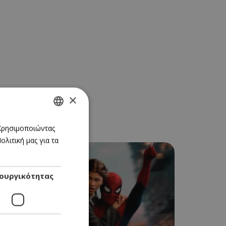
×
GREEK
 Χρησιμοποιώντας
λιτική μας για τα
ENGLISH
ουργικότητας
CINEMA