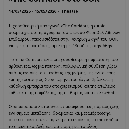
14/05/2026 - 15/05/2026
Theatre
Η χοροθεατρική παραγωγή «The Corridor», η οποία
συμμετέχει στο πρόγραμμα του φετινού Φεστιβάλ Αθηνών
Επιδαύρου, παρουσιάζεται στην Κεντρική Σκηνή του ΘΟΚ
για τρεις παραστάσεις, πριν τη μετάβασή της στην Αθήνα.
Το «The Corridor» είναι μια χοροθεατρική παράσταση που
αρθρώνεται ως μια ποιητική, πολυφωνική σύνθεση γύρω
από τις έννοιες του πένθους, της μνήμης, της αντίστασης
και της ταυτότητας. Στον πυρήνα του έργου βρίσκεται η
καθολική εμπειρία του αποχαιρετισμού και της απώλειας
καθώς και της ασφάλειας, της επιθυμίας και της ελευθερίας.
Ο «διάδρομος» λειτουργεί ως μεταφορά μιας πορείας ζωής:
ένα σημείο μετάβασης, δοκιμασίας και μεταμόρφωσης,
όπου το οικείο συνυπάρχει με το ανοίκειο, το τρυφερό με
το απειλητικό. Ανάμεσα στην αρχή και το τέλος