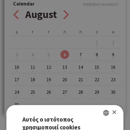
Calendar
THURSDAY 6 AUGUST
August
Δ
Τ
Τ
Π
Π
Σ
Κ
1
2
3
4
5
6
7
8
9
10
11
12
13
14
15
16
17
18
19
20
21
22
23
24
25
26
27
28
29
30
31
×
Αυτός ο ιστότοπος
χρησιμοποιεί cookies
GREEK