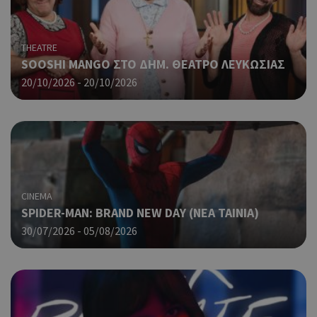
Cap
να 
μόν
THEATRE
την
χρή
SOOSHI MANGO ΣΤΟ ΔΗΜ. ΘΕΑΤΡΟ ΛΕΥΚΩΣΙΑΣ
δια
20/10/2026 - 20/10/2026
ενέ
είν
ban
pus
dow
Χρη
LangCookie
cyprusen.wiz-
1 εβδομάδα 3
guide.com
μέρες
για
προ
CINEMA
επι
SPIDER-MAN: BRAND NEW DAY (ΝΕΑ ΤΑΙΝΙΑ)
γλώ
επι
30/07/2026 - 05/08/2026
Coo
PHPSESSID
συνεδρία
PHP.net
δημ
cyprusen.wiz-
guide.com
από
που
στη
Πρό