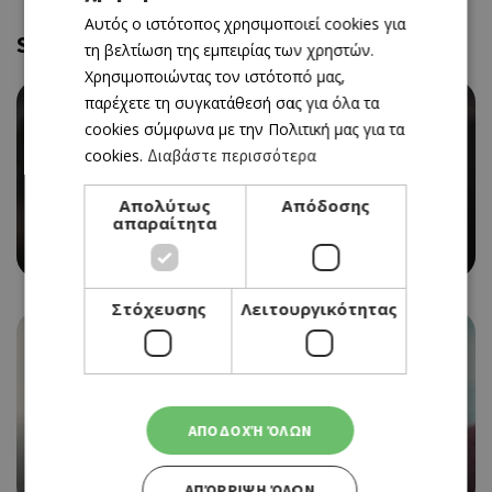
Αυτός ο ιστότοπος χρησιμοποιεί cookies για
ENGLISH
Similar
τη βελτίωση της εμπειρίας των χρηστών.
Χρησιμοποιώντας τον ιστότοπό μας,
παρέχετε τη συγκατάθεσή σας για όλα τα
cookies σύμφωνα με την Πολιτική μας για τα
cookies.
Διαβάστε περισσότερα
CINEMA
Απολύτως
Απόδοσης
THE MONEY MAKER (ΝΕΑ ΤΑΙΝΙΑ)
απαραίτητα
06/08/2026 - 12/08/2026
Στόχευσης
Λειτουργικότητας
CINEMA
ΑΠΟΔΟΧΉ ΌΛΩΝ
THE ODYSSEY
06/08/2026 - 12/08/2026
ΑΠΌΡΡΙΨΗ ΌΛΩΝ