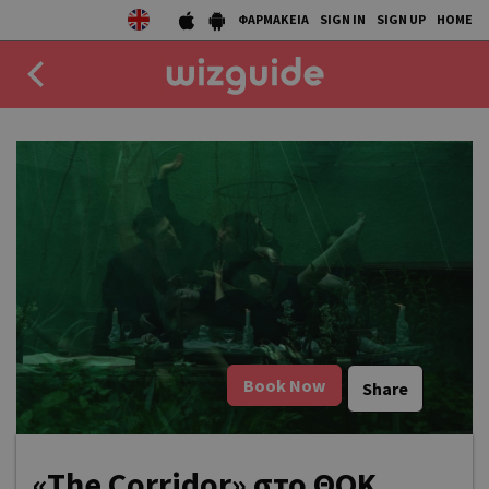
ΦΑΡΜΑΚΕΙΑ
SIGN IN
SIGN UP
HOME
EAT
DRINK
50 BEST
AGENDA
COLLECTIONS
Book Now
Share
STORIES
NEWS
«The Corridor» στο ΘΟΚ