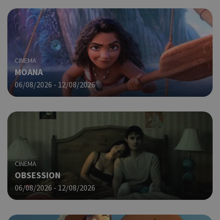
από
που
στη
Πρό
ανα
γεν
πο
CINEMA
χρη
MOANA
για
μετ
06/08/2026 - 12/08/2026
περ
λει
χρή
είν
Google Privacy Policy
τυχ
πο
δημ
τρό
οπο
CINEMA
είν
OBSESSION
συγ
για
06/08/2026 - 12/08/2026
ιστ
ένα
παρ