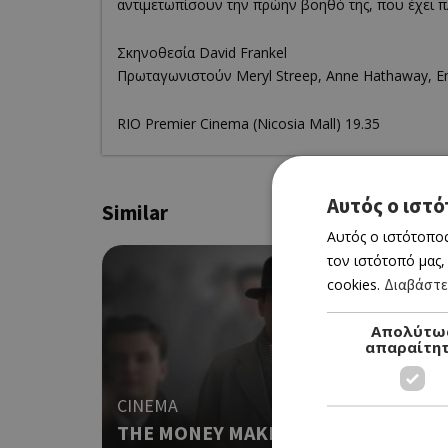
αντιμετωπίσουν την πρώην βοηθό της, που έχει πλ
Σκηνοθεσία David Frankel
Πρωταγωνιστούν Meryl Streep, Anne Hathaway, Em
RΙΟ Premier Cinema (Νicosia Mall) 19.35
Αυτός ο ιστό
Similar
Αυτός ο ιστότοπος
τον ιστότοπό μας,
cookies.
Διαβάστε
Απολύτω
απαραίτη
CINEMA
THE MONEY MAKER (ΝΕΑ ΤΑΙΝΙΑ)