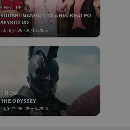
 σελίδων.
THEATRE
SOOSHI MANGO ΣΤΟ ΔΗΜ. ΘΕΑΤΡΟ
ο Google
ΛΕΥΚΩΣΙΑΣ
20/10/2026 - 20/10/2026
ping δηλαδή να
ρα στον χρήστη
 όπως είναι το
αι push down
ping δηλαδή να
ρα στον χρήστη
 όπως είναι το
αι push down
CINEMA
σει την
η.
THE ODYSSEY
30/07/2026 - 05/08/2026
φαρμογές που
ειται για ένα
που
η μεταβλητών
νήθως είναι