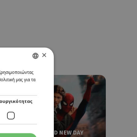
×
GREEK
 Χρησιμοποιώντας
λιτική μας για τα
ENGLISH
ουργικότητας
CINEMA
SPIDER-MAN: BRAND NEW DAY