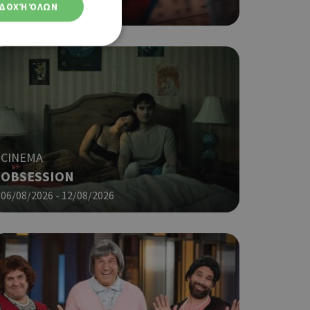
ΔΟΧΉ ΌΛΩΝ
06/08/2026 - 12/08/2026
ση λογαριασμού. Ο
CINEMA
ο Google
OBSESSION
06/08/2026 - 12/08/2026
φαρμογές που
ειται για ένα
που
η μεταβλητών
νήθως είναι
γείται, ο
ναι
 αλλά ένα καλό
 κατάστασης