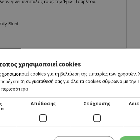
έον γίνει αντίπαλός τους: την Έμιλι Τσάρλτον.
ily Blunt
τοπος χρησιμοποιεί cookies
 χρησιμοποιεί cookies για τη βελτίωση της εμπειρίας των χρηστών.
 παρέχετε τη συγκατάθεσή σας για όλα τα cookies σύμφωνα με την Πο
 περισσότερα
ς
Απόδοσης
Στόχευσης
Λειτ
τα
CINEMA
THE ODYSSEY