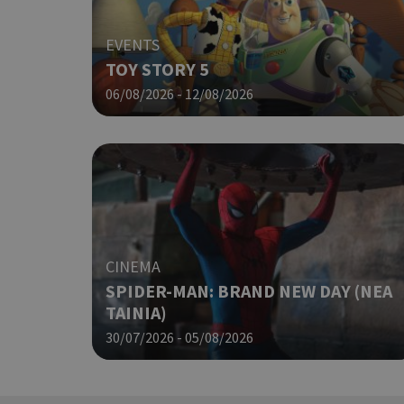
EVENTS
G_ENABLED_IDPS
TOY STORY 5
06/08/2026 - 12/08/2026
takeOverCookie
ShowNewVisitorP
CINEMA
SPIDER-MAN: BRAND NEW DAY (ΝΕΑ
LangCookie
ΤΑΙΝΙΑ)
30/07/2026 - 05/08/2026
PHPSESSID