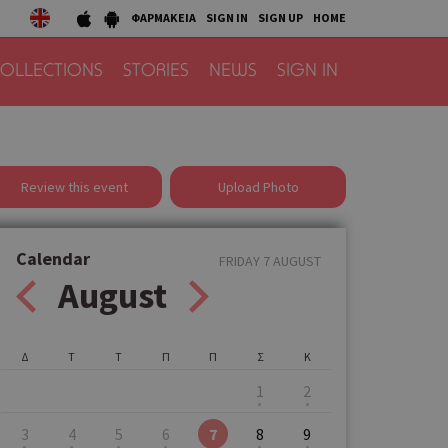
ΦΑΡΜΑΚΕΙΑ
SIGN IN
SIGN UP
HOME
OLLECTIONS
STORIES
NEWS
SIGN IN
Review this event
Upload Photo
Calendar
FRIDAY 7 AUGUST
August
Δ
Τ
Τ
Π
Π
Σ
Κ
1
2
3
4
5
6
7
8
9