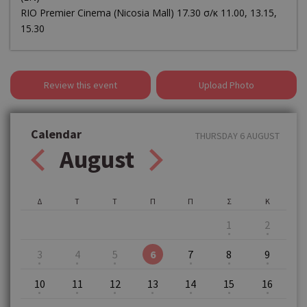
RΙΟ Premier Cinema (Νicosia Mall) 17.30 σ/κ 11.00, 13.15,
15.30
Review this event
Upload Photo
Calendar
THURSDAY 6 AUGUST
August
Δ
Τ
Τ
Π
Π
Σ
Κ
1
2
3
4
5
6
7
8
9
10
11
12
13
14
15
16