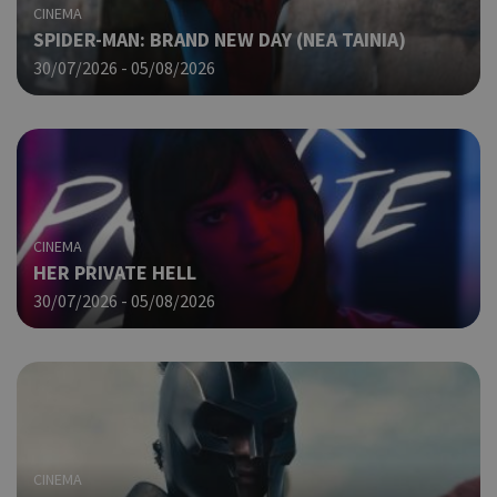
guide.com
Goo
CINEMA
SPIDER-MAN: BRAND NEW DAY (ΝΕΑ ΤΑΙΝΙΑ)
Χρη
takeOverCookie
cyprus.wiz-
1 μέρα
guide.com
30/07/2026 - 05/08/2026
για
Cap
να 
μόν
την
χρή
δια
ενέ
είν
CINEMA
ban
pus
HER PRIVATE HELL
dow
30/07/2026 - 05/08/2026
Χρη
ShowNewVisitorPopup
cyprus.wiz-
10 χρόνια
guide.com
για
Cap
να 
μόν
την
χρή
δια
CINEMA
ενέ