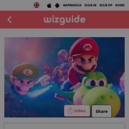
ΦΑΡΜΑΚΕΙΑ
SIGN IN
SIGN UP
HOME
EAT
DRINK
50 BEST
AGENDA
COLLECTIONS
STORIES
Video
Share
NEWS