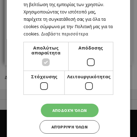
1
2
3
4
τη βελτίωση της εμπειρίας των χρηστών.
Χρησιμοποιώντας τον ιστότοπό μας,
5
6
7
8
9
10
11
παρέχετε τη συγκατάθεσή σας για όλα τα
cookies σύμφωνα με την Πολιτική μας για τα
12
13
14
15
16
17
18
cookies.
Διαβάστε περισσότερα
19
20
21
22
23
24
25
Απολύτως
Απόδοσης
απαραίτητα
26
27
28
29
30
31
Στόχευσης
Λειτουργικότητας
Δεν βρέθηκαν αποτελέσματα
50 Best Restaurants List
FOR BUSINESS OWNERS
ΑΠΟΔΟΧΉ ΌΛΩΝ
ΑΠΌΡΡΙΨΗ ΌΛΩΝ