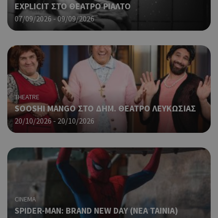
μετ
EXPLICIT ΣΤΟ ΘΕΑΤΡΟ ΡΙΑΛΤΟ
περ
07/09/2026 - 09/09/2026
λει
χρή
είν
Google Privacy Policy
τυχ
πο
δημ
τρό
οπο
είν
THEATRE
συγ
SOOSHI MANGO ΣΤΟ ΔΗΜ. ΘΕΑΤΡΟ ΛΕΥΚΩΣΙΑΣ
για
ιστ
20/10/2026 - 20/10/2026
ένα
παρ
η δ
κατ
σύν
ένα
μετ
Χρη
G_ENABLED_IDPS
συνεδρία
Google LLC
CINEMA
για
.cyprus.wiz-
SPIDER-MAN: BRAND NEW DAY (ΝΕΑ ΤΑΙΝΙΑ)
guide.com
Goo