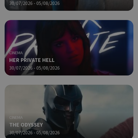
30/07/2026 - 05/08/2026
Χρη
takeOverCookie
cyprus.wiz-
1 μέρα
guide.com
για
Cap
να 
μόν
την
χρή
δια
ενέ
CINEMA
είν
HER PRIVATE HELL
ban
pus
30/07/2026 - 05/08/2026
dow
Χρη
ShowNewVisitorPopup
cyprus.wiz-
10 χρόνια
guide.com
για
Cap
να 
μόν
την
χρή
CINEMA
δια
THE ODYSSEY
ενέ
30/07/2026 - 05/08/2026
είν