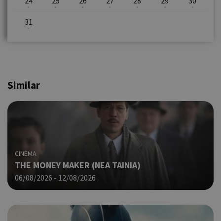
24
25
26
27
28
29
30
31
Similar
CINEMA
THE MONEY MAKER (ΝΕΑ ΤΑΙΝΙΑ)
06/08/2026 - 12/08/2026