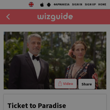
ΦΑΡΜΑΚΕΙΑ
SIGN IN
SIGN UP
HOME
EAT
DRINK
50 BEST
AGENDA
COLLECTIONS
Video
Share
STORIES
NEWS
Ticket to Paradise