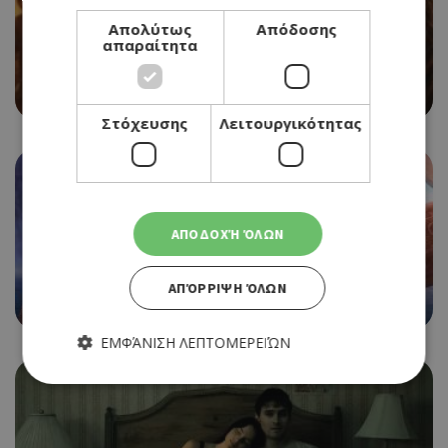
Απολύτως
Απόδοσης
απαραίτητα
CINEMA
EVIL DEAD BURN
06/08/2026 - 12/08/2026
Στόχευσης
Λειτουργικότητας
ΑΠΟΔΟΧΉ ΌΛΩΝ
CINEMA
MOANA
ΑΠΌΡΡΙΨΗ ΌΛΩΝ
06/08/2026 - 12/08/2026
ΕΜΦΆΝΙΣΗ ΛΕΠΤΟΜΕΡΕΙΏΝ
Απολύτως απαραίτητα
Απόδοσης