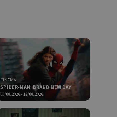
ο Google
ping δηλαδή να
ρα στον χρήστη
 όπως είναι το
αι push down
ping δηλαδή να
ρα στον χρήστη
 όπως είναι το
αι push down
σει την
η.
CINEMA
φαρμογές που
SPIDER-MAN: BRAND NEW DAY
ειται για ένα
06/08/2026 - 12/08/2026
που
η μεταβλητών
νήθως είναι
γείται, ο
ναι