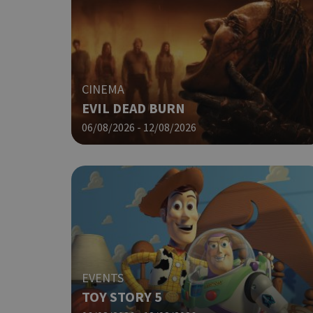
takeOverCookie
CINEMA
EVIL DEAD BURN
__cf_bm
06/08/2026 - 12/08/2026
ShowSubLoginCoo
ShowWizLogin
EVENTS
TOY STORY 5