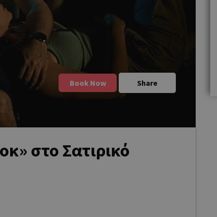
Book Now
Share
οκ» στο Σατιρικό