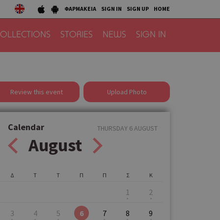
ΦΑΡΜΑΚΕΙΑ
SIGN IN
SIGN UP
HOME
OLLECTIONS
STORIES
NEWS
SIGN IN
Review this event
Upload Photo
Calendar
THURSDAY 6 AUGUST
August
Δ
Τ
Τ
Π
Π
Σ
Κ
1
2
3
4
5
6
7
8
9