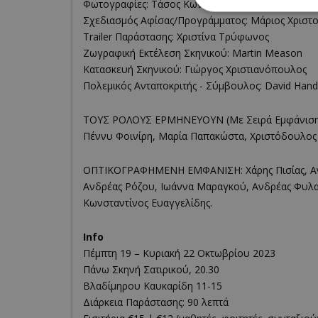
Φωτογραφίες: Τάσος Κωνσταντίνου
Σχεδιασμός Αφίσας/Προγράμματος: Μάριος Χριστ
Trailer Παράστασης: Χριστίνα Τρύφωνος
Ζωγραφική Εκτέλεση Σκηνικού: Martin Meason
Τα απολύτως απαραίτητα
Κατασκευή Σκηνικού: Γιώργος Χριστιανόπουλος
ιστότοπος δεν μπορεί ν
Πολεμικός Ανταποκριτής - Σύμβουλος: David Hand
Ονοματεπώνυμο
ΤΟΥΣ ΡΟΛΟΥΣ ΕΡΜΗΝΕΥΟΥΝ (Με Σειρά Εμφάνιση
G_ENABLED_IDPS
Πέννυ Φοινίρη, Μαρία Παπακώστα, Χριστόδουλος 
ΟΠΤΙΚΟΓΡΑΦΗΜΕΝΗ ΕΜΦΑΝΙΣΗ: Χάρης Πισίας, Αντ
PHPSESSID
Ανδρέας Ρόζου, Ιωάννα Μαραγκού, Ανδρέας Φυλα
Κωνσταντίνος Ευαγγελίδης.
Info
Πέμπτη 19 – Κυριακή 22 Οκτωβρίου 2023
Πάνω Σκηνή Σατιρικού, 20.30
Βλαδίμηρου Καυκαρίδη 11-15
Διάρκεια Παράστασης: 90 λεπτά
G_ENABLED_IDPS