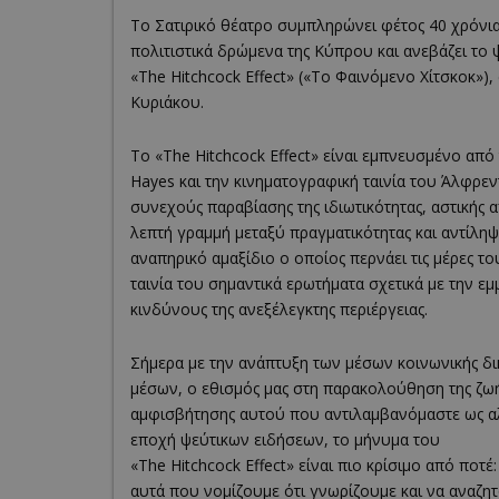
Το Σατιρικό θέατρο συμπληρώνει φέτος 40 χρόνια
πολιτιστικά δρώμενα της Κύπρου και ανεβάζει το
«The Hitchcock Effect» («Το Φαινόμενο Χίτσκοκ»
Κυριάκου.
Το «The Hitchcock Effect» είναι εμπνευσμένο από
Hayes και την κινηματογραφική ταινία του Άλφρεν
συνεχούς παραβίασης της ιδιωτικότητας, αστικής
λεπτή γραμμή μεταξύ πραγματικότητας και αντίλ
αναπηρικό αμαξίδιο ο οποίος περνάει τις μέρες το
ταινία του σημαντικά ερωτήματα σχετικά με την 
κινδύνους της ανεξέλεγκτης περιέργειας.
Σήμερα με την ανάπτυξη των μέσων κοινωνικής δικ
μέσων, ο εθισμός μας στη παρακολούθηση της ζωή
αμφισβήτησης αυτού που αντιλαμβανόμαστε ως αλη
εποχή ψεύτικων ειδήσεων, το μήνυμα του
«The Hitchcock Effect» είναι πιο κρίσιμο από ποτ
αυτά που νομίζουμε ότι γνωρίζουμε και να αναζητ