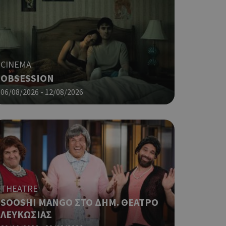
 αλλά ένα καλό
 κατάστασης
 σελίδων.
ping δηλαδή να
ρα στον χρήστη
 όπως είναι το
αι push down
CINEMA
OBSESSION
ια τη διάκριση
06/08/2026 - 12/08/2026
ό είναι
κειμένου να
με τη χρήση του
ping δηλαδή να
ρα στον χρήστη
 όπως είναι το
αι push down
THEATRE
ping δηλαδή να
SOOSHI MANGO ΣΤΟ ΔΗΜ. ΘΕΑΤΡΟ
ρα στον χρήστη
ΛΕΥΚΩΣΙΑΣ
 όπως είναι το
αι push down