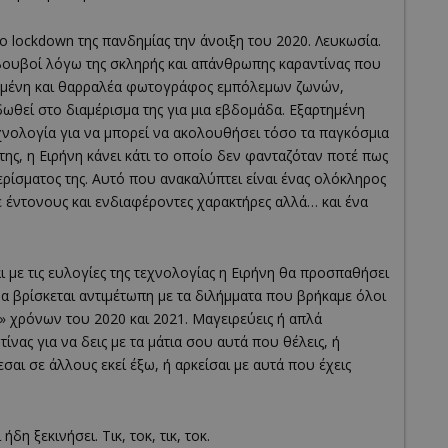
το lockdown της πανδημίας την άνοιξη του 2020. Λευκωσία.
βουβοί λόγω της σκληρής και απάνθρωπης καραντίνας που
βευμένη και θαρραλέα φωτογράφος εμπόλεμων ζωνών,
δωθεί στο διαμέρισμα της για μια εβδομάδα. Εξαρτημένη
εχνολογία για να μπορεί να ακολουθήσει τόσο τα παγκόσμια
ης, η Ειρήνη κάνει κάτι το οποίο δεν φανταζόταν ποτέ πως
ερίσματος της. Αυτό που ανακαλύπτει είναι ένας ολόκληρος
ε έντονους και ενδιαφέροντες χαρακτήρες αλλά… και ένα
ι με τις ευλογίες της τεχνολογίας η Ειρήνη θα προσπαθήσει
α βρίσκεται αντιμέτωπη με τα διλήμματα που βρήκαμε όλοι
» χρόνων του 2020 και 2021. Μαγειρεύεις ή απλά
ίνας για να δεις με τα μάτια σου αυτά που θέλεις, ή
ζεσαι σε άλλους εκεί έξω, ή αρκείσαι με αυτά που έχεις
η ξεκινήσει. Τικ, τοκ, τικ, τοκ.