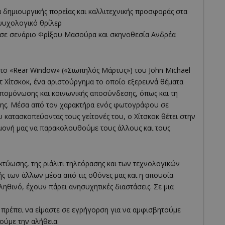
 δημιουργικής πορείας και καλλιτεχνικής προσφοράς στα
 ψυχολογικό θρίλερ
), σε σενάριο Φρίξου Μασούρα και σκηνοθεσία Ανδρέα
 το «Rear Window» («Σιωπηλός Μάρτυς») του Jοhn Michael
τ Χίτσκοκ, ένα αριστούργημα το οποίο εξερευνά θέματα
 απομόνωσης και κοινωνικής αποσύνδεσης, όπως και τη
ηψης. Μέσα από τον χαρακτήρα ενός φωτογράφου σε
υ κατασκοπεύοντας τους γείτονές του, ο Χίτσκοκ θέτει στην
εμμονή μας να παρακολουθούμε τους άλλους και τους
τύωσης, της ριάλιτι τηλεόρασης και των τεχνολογικών
ς των άλλων μέσα από τις οθόνες μας και η απουσία
θινό, έχουν πάρει ανησυχητικές διαστάσεις. Σε μια
έ: πρέπει να είμαστε σε εγρήγορση για να αμφισβητούμε
ούμε την αλήθεια.