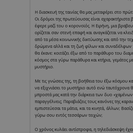
Η διασκευή της ταινίας θα μας μεταφέρει στο πρώ
Οι δρόμοι της πρωτεύουσας είναι αχαρακτήριστα 
έφερε μαζί του ο κορονοϊός. Η Ειρήνη, μια βρα
ορίζεται σαν στενή επαφή και αναγκάζεται να κλει
από τα μέσα κοινωνικής δικτύωσης και από την τ
δρώμενα αλλά και τη ζωή φίλων και συναδέλφων τ
θα έκανε: κοιτάζει έξω από το παράθυρο του διαμ
κόσμος στα γύρω παράθυρα και κτήρια, γεμάτος μ
μυστήριο.
Με τις γνώσεις της, τη βοήθεια του έξω κόσμου κα
να εξιχνιάσει το μυστήριο αυτό ενώ ταυτόχρονα θ
μπροστά μας κατά την διάρκεια των δυο «χαμένων
παραγγέλνεις; Παραβιάζεις τους κανόνες της καραντ
εμπιστεύεσαι τα μάτια, και τα κινητά, άλλων; Βασί
γύρω σου εντός τεσσάρων τειχών;
Ο χρόνος κυλάει αντίστροφα, η τηλεδιάσκεψη έχει ήδ