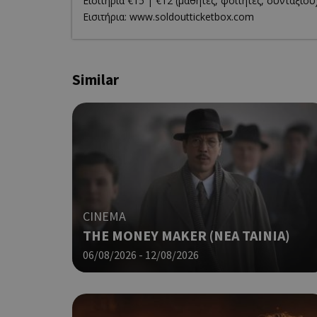
Εισιτήρια €15 | €12 (μαθητές, φοιτητές, συνταξιού
Εισιτήρια: www.soldoutticketbox.com
takeOverCookie
Similar
ShowNewVisitorP
LangCookie
CINEMA
PHPSESSID
THE MONEY MAKER (ΝΕΑ ΤΑΙΝΙΑ)
06/08/2026 - 12/08/2026