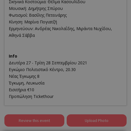
Σκηνικά Κοστούμια: Θέλμα Κασουλίδου
Μουσική: Δημήτρης Σπύρου
Φωτισμοί: Βασίλης Πετεινάρης
Κίνηση: Μαρίνα Πογιατζή
Ερμηνεύουν: Ανδρέας Νικολαΐδης, Μιράντα Νυχίδου,
Αθηνά Σάββα
Info
Δευτέρα 27 - Τρίτη 28 Σεπτεμβρίου 2021
Εγκώμιο Πολιτιστικό Κέντρο, 20.30
Νέας Έγκωμης 8
Έγκωμη, Λευκωσία
Eισιτήρια €10
Προπώληση Tickethour
Review this event
Upload Photo