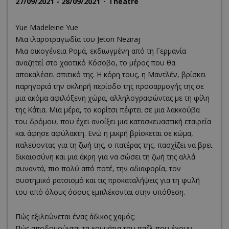
27/09/2021 - 28/09/2021
Theatre
Yue Madeleine Yue
Μια ιλαροτραγωδία του Jeton Neziraj
Μια οικογένεια Ρομά, εκδιωγμένη από τη Γερμανία
αναζητεί στο χαοτικό Κόσοβο, το μέρος που θα
αποκαλέσει σπιτικό της. Η κόρη τους, η Mαντλέν, βρίσκει
παρηγοριά την σκληρή περίοδο της προσαρμογής της σε
μια ακόμα αφιλόξενη χώρα, αλληλογραφώντας με τη φίλη
της Κάτια. Μια μέρα, το κορίτσι πέφτει σε μια λακκούβα
του δρόμου, που έχει ανοίξει μια κατασκευαστική εταιρεία
και άφησε αφύλακτη. Ενώ η μικρή βρίσκεται σε κώμα,
παλεύοντας για τη ζωή της, ο πατέρας της, πασχίζει να βρει
δικαιοσύνη και μια άκρη για να σώσει τη ζωή της αλλά
συναντά, πιο πολύ από ποτέ, την αδιαφορία, τον
συστημικό ρατσισμό και τις προκαταλήψεις για τη φυλή
του από όλους όσους εμπλέκονται στην υπόθεση.
Πώς εξιλεώνεται ένας άδικος χαμός;
Πώς αποδομούνται τα κομμάτια του παζλ που έχουν