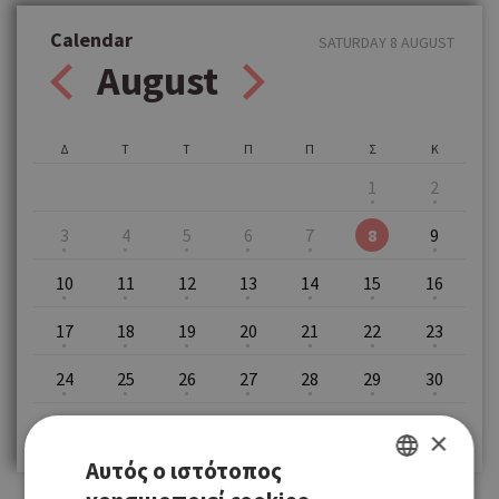
Calendar
SATURDAY 8 AUGUST
August
Δ
Τ
Τ
Π
Π
Σ
Κ
1
2
3
4
5
6
7
8
9
10
11
12
13
14
15
16
17
18
19
20
21
22
23
24
25
26
27
28
29
30
31
×
Αυτός ο ιστότοπος