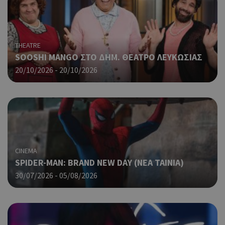
guide.com
για
Cap
να 
μόν
την
THEATRE
χρή
SOOSHI MANGO ΣΤΟ ΔΗΜ. ΘΕΑΤΡΟ ΛΕΥΚΩΣΙΑΣ
δια
ενέ
20/10/2026 - 20/10/2026
είν
ban
pus
dow
Χρη
LangCookie
cyprusen.wiz-
1 εβδομάδα 3
guide.com
μέρες
για
προ
επι
CINEMA
γλώ
SPIDER-MAN: BRAND NEW DAY (ΝΕΑ ΤΑΙΝΙΑ)
επι
30/07/2026 - 05/08/2026
Coo
PHPSESSID
συνεδρία
PHP.net
δημ
cyprusen.wiz-
guide.com
από
που
στη