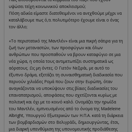
υψώσει τείχη κοινωνικού αποκλεισμού;
Πόση αδικία είμαστε διατεθειμένοι να ανεχθούμε μέχρι να
καταλάβουμε πως ό,τι πολυτιμότερο έχουμε είναι ο ένας
τον άλλο;
«Το περιστατικό της Μαντλέν» είναι μια πικρή σάτιρα για τη
ζωή των μεταναστών, των προσφύγων και όλων
ανθρώπων που προσπαθούν να βρουν καταφύγιο σε μια
νέα χώρα, η οποία τους αντιμετωπίζει συστηματικά ως
αόρατους. Ως μη όντες. Ο Γιετόν Νεζιράι, με αυτό το
έξυπνο δράμα, εξετάζει τη συναισθηματική διαδικασία που
περνούν χιλιάδες Ρομά που ζουν στην Ευρώπη, όταν
αναγκάζονται να υποκύψουν στις βίαιες διαδικασίες του
επαναπατρισμού, αποφάσεις που σχετίζονται κυρίως με
πολιτική και όχι με το κοινό καλό. Ονομάζει την ηρωίδα
του Μαντλέν, εμπνευσμένος από το όνομα της Madeleine
Albright, Υπουργού Εξωτερικών των Η.Π.Α. κατά τη διάρκεια
των βομβαρδισμών στο Βελιγράδι, δημιουργώντας, έτσι,
μια διαρκή υπενθύμιση της υπονομευτικής προδιάθεσης