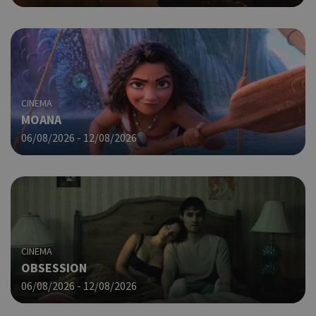
guide.com
από
που
στη
Πρό
ανα
γεν
πο
χρη
CINEMA
για
MOANA
μετ
περ
06/08/2026 - 12/08/2026
λει
χρή
είν
Google Privacy Policy
τυχ
πο
δημ
τρό
οπο
είν
CINEMA
συγ
OBSESSION
για
06/08/2026 - 12/08/2026
ιστ
ένα
παρ