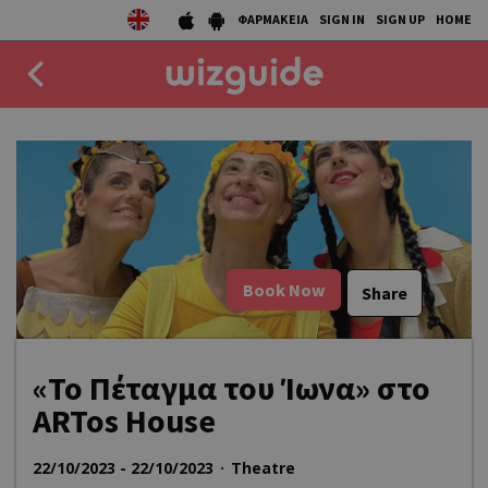
ΦΑΡΜΑΚΕΙΑ
SIGN IN
SIGN UP
HOME
EAT
DRINK
50 BEST
AGENDA
Book Now
Share
COLLECTIONS
«Το Πέταγμα του Ίωνα» στο
STORIES
ARTos House
NEWS
22/10/2023 - 22/10/2023
Theatre