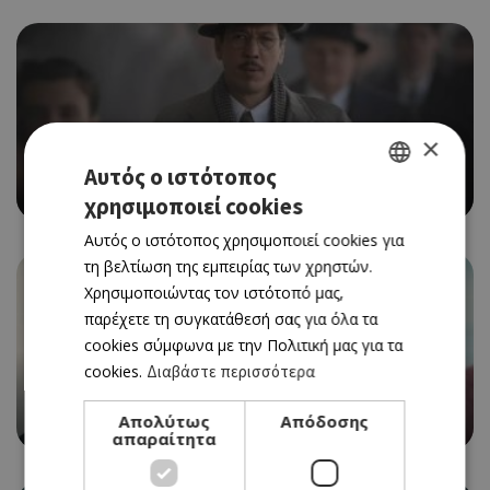
CINEMA
×
THE MONEY MAKER (ΝΕΑ ΤΑΙΝΙΑ)
Αυτός ο ιστότοπος
06/08/2026 - 12/08/2026
χρησιμοποιεί cookies
GREEK
Αυτός ο ιστότοπος χρησιμοποιεί cookies για
ENGLISH
τη βελτίωση της εμπειρίας των χρηστών.
Χρησιμοποιώντας τον ιστότοπό μας,
παρέχετε τη συγκατάθεσή σας για όλα τα
cookies σύμφωνα με την Πολιτική μας για τα
CINEMA
cookies.
Διαβάστε περισσότερα
THE ODYSSEY
Απολύτως
Απόδοσης
06/08/2026 - 12/08/2026
απαραίτητα