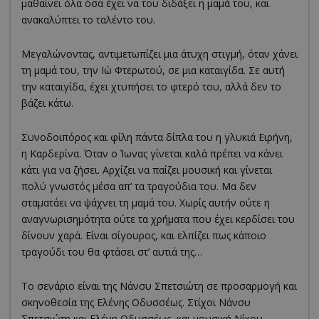
μαθαίνει όλα όσα έχει να του διδάξει η μαμά του, και
ανακαλύπτει το ταλέντο του.
Μεγαλώνοντας, αντιμετωπίζει μια άτυχη στιγμή, όταν χάνει
τη μαμά του, την Ιώ Φτερωτού, σε μια καταιγίδα. Σε αυτή
την καταιγίδα, έχει χτυπήσει το φτερό του, αλλά δεν το
βάζει κάτω.
Συνοδοιπόρος και φίλη πάντα δίπλα του η γλυκιά Ειρήνη,
η Καρδερίνα. Όταν ο Ίωνας γίνεται καλά πρέπει να κάνει
κάτι για να ζήσει. Αρχίζει να παίζει μουσική και γίνεται
πολύ γνωστός μέσα απ’ τα τραγούδια του. Μα δεν
σταματάει να ψάχνει τη μαμά του. Χωρίς αυτήν ούτε η
αναγνωρισημότητα ούτε τα χρήματα που έχει κερδίσει του
δίνουν χαρά. Είναι σίγουρος, και ελπίζει πως κάποιο
τραγούδι του θα φτάσει στ’ αυτιά της…
Το σενάριο είναι της Νάνσυ Σπετσιώτη σε προσαρμογή και
σκηνοθεσία της Ελένης Οδυσσέως. Στίχοι Νάνσυ
Σπετσιώτη και Ελένη Οδυσσέως, και μουσική Νίκου