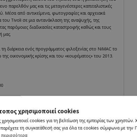
ενο παρελθόν μας και τις μεταγενέστερες καπιταλιστικές
. Μέσα από αντικείμενα, φωτογραφίες και αρχειακά
 του Tivoli σε μια αντανάκλαση της αναψυχής, της
τας παρόμοιες διαδικασίες καταστροφής καθώς και τους
ή μας.
 τη διάρκεια ενός προγράμματος φιλοξενίας στο NiMAC το
της οικονομικής κρίσης και του «κουρέματος» του 2013.
30
τοπος χρησιμοποιεί cookies
 χρησιμοποιεί cookies για τη βελτίωση της εμπειρίας των χρηστών.
 παρέχετε τη συγκατάθεσή σας για όλα τα cookies σύμφωνα με την Πο
 περισσότερα