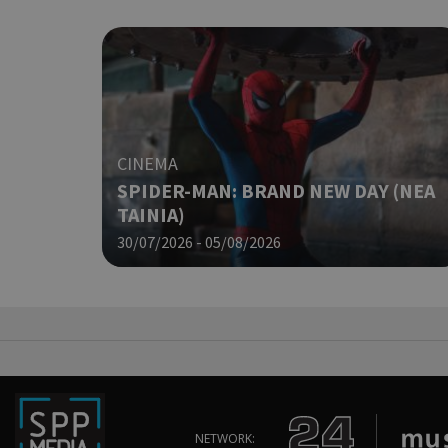
LangCookie
PHPSESSID
CINEMA
SPIDER-MAN: BRAND NEW DAY (ΝΕΑ
ΤΑΙΝΙΑ)
30/07/2026 - 05/08/2026
takeOverCookie
__cf_bm
NETWORK: