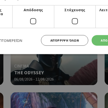
ς
Απόδοσης
Στόχευσης
Λειτ
τα
ΕΠΤΟΜΕΡΕΙΏΝ
ΑΠΌΡΡΙΨΗ ΌΛΩΝ
ΑΠΟ
Απολύτως απαραίτητα
Απόδοσης
Στόχευσης
Λειτουργικότητας
CINEMA
THE ODYSSEY
 cookies επιτρέπουν βασικές λειτουργίες του ιστότοπου, όπως τη σύνδεση χρήστη και τη διαχείρι
α χρησιμοποιηθεί σωστά χωρίς τα απολύτως απαραίτητα cookies.
06/08/2026 - 12/08/2026
Προμηθευτής
Λήξη
Περιγραφή
Πεδίο
/
Χρησιμοποιήθηκε για σύνδεση στ
συνεδρία
Google LLC
.cyprusen.wiz-
guide.com