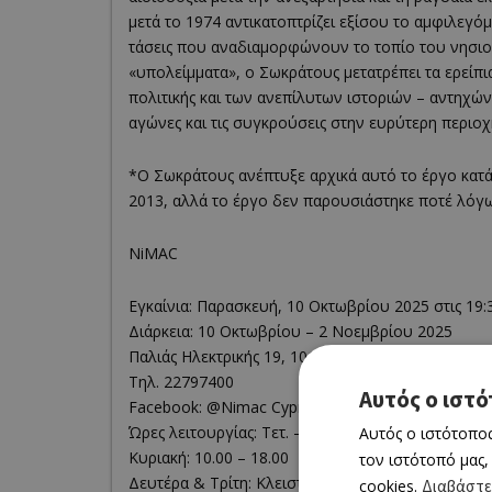
μετά το 1974 αντικατοπτρίζει εξίσου το αμφιλεγόμ
τάσεις που αναδιαμορφώνουν το τοπίο του νησιού
«υπολείμματα», ο Σωκράτους μετατρέπει τα ερείπια
πολιτικής και των ανεπίλυτων ιστοριών – αντηχών
αγώνες και τις συγκρούσεις στην ευρύτερη περιοχ
*Ο Σωκράτους ανέπτυξε αρχικά αυτό το έργο κατά
2013, αλλά το έργο δεν παρουσιάστηκε ποτέ λόγω 
ΝiMAC
Εγκαίνια: Παρασκευή, 10 Οκτωβρίου 2025 στις 19:
Διάρκεια: 10 Οκτωβρίου – 2 Νοεμβρίου 2025
Παλιάς Ηλεκτρικής 19, 1016 Λευκωσία
Τηλ. 22797400
Αυτός ο ιστό
Facebook: @Nimac Cyprus | Instagram: nimac_cy
Αυτός ο ιστότοπος
Ώρες λειτουργίας: Τετ. – Σάβ.: 10.00 – 20.00
Κυριακή: 10.00 – 18.00
τον ιστότοπό μας,
Δευτέρα & Τρίτη: Κλειστά
cookies.
Διαβάστε