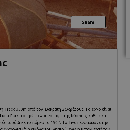
Share
ac
ση Track 350m από τον Σωκράτη Σωκράτους. Το έργο είναι
 Luna Park, το πρώτο λούνα παρκ της Κύπρου, καθώς και
ίο ιδρύθηκε το πάρκο το 1967. Το Tivoli ενσάρκωνε την
εκσυγχρονισμένη εικόνα του νησιού, ενώ η μετακίνησή του