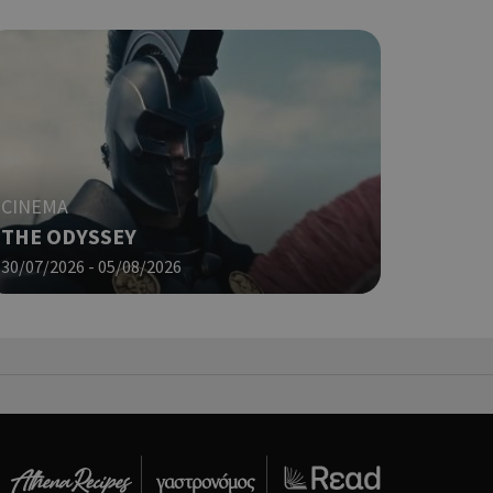
σει την
η.
φαρμογές που
ειται για ένα
που
η μεταβλητών
νήθως είναι
γείται, ο
CINEMA
ναι
 αλλά ένα καλό
THE ODYSSEY
 κατάστασης
30/07/2026 - 05/08/2026
 σελίδων.
ping δηλαδή να
ρα στον χρήστη
 όπως είναι το
αι push down
ια τη διάκριση
ό είναι
κειμένου να
με τη χρήση του