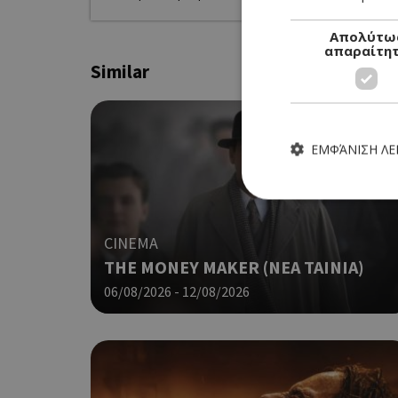
Απολύτω
απαραίτη
Similar
ΕΜΦΆΝΙΣΗ Λ
CINEMA
THE MONEY MAKER (ΝΕΑ ΤΑΙΝΙΑ)
Τα απολύτως απαραίτητα
ιστότοπος δεν μπορεί ν
06/08/2026 - 12/08/2026
Ονοματεπώνυμο
G_ENABLED_IDPS