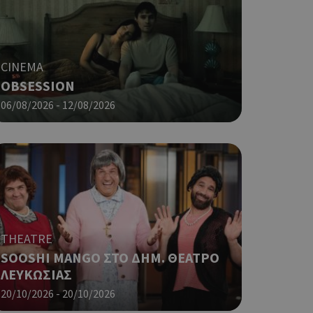
φαρμογές που
ειται για ένα
που
η μεταβλητών
νήθως είναι
CINEMA
γείται, ο
OBSESSION
ναι
 αλλά ένα καλό
06/08/2026 - 12/08/2026
 κατάστασης
 σελίδων.
ο Google
ping δηλαδή να
ρα στον χρήστη
 όπως είναι το
αι push down
THEATRE
SOOSHI MANGO ΣΤΟ ΔΗΜ. ΘΕΑΤΡΟ
ping δηλαδή να
ΛΕΥΚΩΣΙΑΣ
ρα στον χρήστη
 όπως είναι το
20/10/2026 - 20/10/2026
αι push down