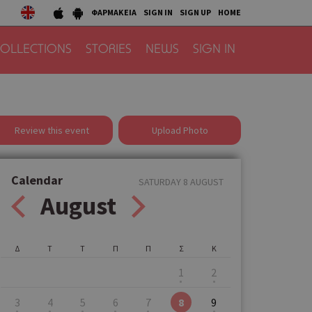
ΦΑΡΜΑΚΕΙΑ
SIGN IN
SIGN UP
HOME
OLLECTIONS
STORIES
NEWS
SIGN IN
Review this event
Upload Photo
Calendar
SATURDAY 8 AUGUST
August
Δ
Τ
Τ
Π
Π
Σ
Κ
1
2
3
4
5
6
7
8
9