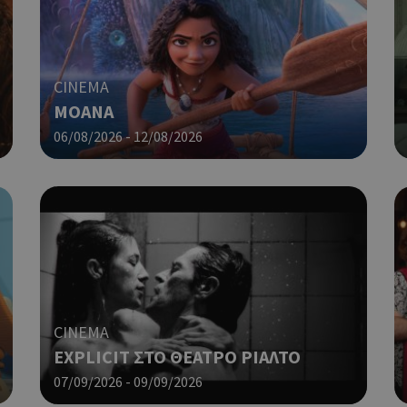
Cookie που δημιουργείται από ε
συνεδρία
PHP.net
βασίζονται στη γλώσσα PHP. Πρόκ
cyprus.wiz-
guide.com
αναγνωριστικό γενικού σκοπού 
χρησιμοποιείται για τη διατήρησ
περιόδου λειτουργίας χρήστη. Συ
CINEMA
ένας τυχαίος αριθμός που δημιουρ
MOANA
τρόπος με τον οποίο μπορεί να εί
συγκεκριμένος για τον ιστότοπο,
06/08/2026 - 12/08/2026
παράδειγμα είναι η διατήρηση της
Google Privacy Policy
σύνδεσης για έναν χρήστη μεταξύ
Χρησιμοποιήθηκε για σύνδεση στ
συνεδρία
Google LLC
.cyprus.wiz-
guide.com
Χρησιμοποιείται για σκοπούς Cap
cyprus.wiz-
1 μέρα
guide.com
εμφανίζει μόνο μια φορά την ημέ
διάφορες διαφημιστικές ενέργειες
take over banner και τα push up κ
banners.
CINEMA
Χρησιμοποιείται για σκοπούς Cap
opup
cyprus.wiz-
10 χρόνια
EXPLICIT ΣΤΟ ΘΕΑΤΡΟ ΡΙΑΛΤΟ
guide.com
εμφανίζει μόνο μια φορά την ημέ
διάφορες διαφημιστικές ενέργειες
07/09/2026 - 09/09/2026
take over banner και τα push up κ