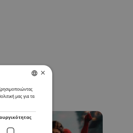
×
GREEK
 Χρησιμοποιώντας
λιτική μας για τα
ENGLISH
ουργικότητας