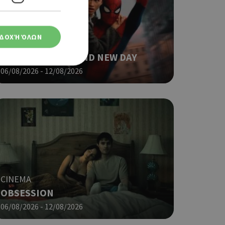
ΔΟΧΉ ΌΛΩΝ
CINEMA
SPIDER-MAN: BRAND NEW DAY
06/08/2026 - 12/08/2026
ση λογαριασμού. Ο
ο Google
CINEMA
φαρμογές που
OBSESSION
ειται για ένα
που
06/08/2026 - 12/08/2026
η μεταβλητών
νήθως είναι