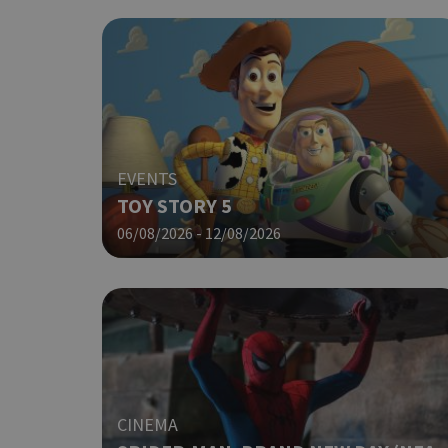
G_ENABLED_IDPS
EVENTS
takeOverCookie
TOY STORY 5
06/08/2026 - 12/08/2026
ShowNewVisitorP
LangCookie
CINEMA
PHPSESSID