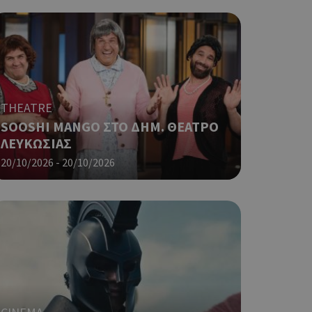
γείται, ο
ναι
 αλλά ένα καλό
 κατάστασης
 σελίδων.
ο Google
THEATRE
ping δηλαδή να
SOOSHI MANGO ΣΤΟ ΔΗΜ. ΘΕΑΤΡΟ
ρα στον χρήστη
ΛΕΥΚΩΣΙΑΣ
 όπως είναι το
αι push down
20/10/2026 - 20/10/2026
ping δηλαδή να
ρα στον χρήστη
 όπως είναι το
αι push down
σει την
η.
φαρμογές που