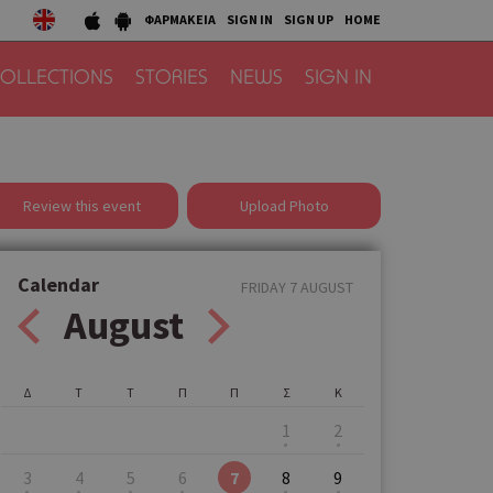
ΦΑΡΜΑΚΕΙΑ
SIGN IN
SIGN UP
HOME
OLLECTIONS
STORIES
NEWS
SIGN IN
Review this event
Upload Photo
Calendar
FRIDAY 7 AUGUST
August
Δ
Τ
Τ
Π
Π
Σ
Κ
1
2
3
4
5
6
7
8
9