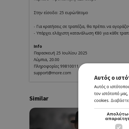
Στην είσοδο: 25 ευρώ/άτομο
- Για κρατήσεις σε τραπέζια, θα πρέπει να αγοράζον
- Υπάρχει ελάχιστη κατανάλωση €‎80 για κάθε τραπέ
Info
Παρασκευή 25 Ιουλίου 2025
Λύμπια, 20.00
Πληροφορίες 99810011.
support@more.com
Αυτός ο ιστό
Αυτός ο ιστότοπος
τον ιστότοπό μας,
Similar
cookies.
Διαβάστε
Απολύτω
απαραίτη