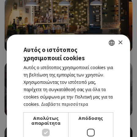
WINE BAR
×
VINYLIO WINE ETC.
Αυτός ο ιστότοπος
χρησιμοποιεί cookies
GREEK
Αυτός ο ιστότοπος χρησιμοποιεί cookies για
ENGLISH
τη βελτίωση της εμπειρίας των χρηστών.
Χρησιμοποιώντας τον ιστότοπό μας,
παρέχετε τη συγκατάθεσή σας για όλα τα
cookies σύμφωνα με την Πολιτική μας για τα
ΚΑΦΕΝΕΙΟ/ΜΠΑΡ
cookies.
Διαβάστε περισσότερα
ΣΟΥΒΕΝΙΡ
Απολύτως
Απόδοσης
απαραίτητα