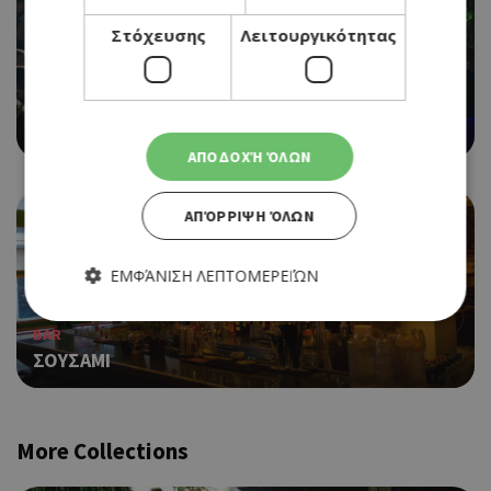
Στόχευσης
Λειτουργικότητας
BAR
DUSTY MUNKY
ΑΠΟΔΟΧΉ ΌΛΩΝ
ΑΠΌΡΡΙΨΗ ΌΛΩΝ
ΕΜΦΆΝΙΣΗ ΛΕΠΤΟΜΕΡΕΙΏΝ
BAR
ΣΟΥΣΑΜΙ
Απολύτως απαραίτητα
Απόδοσης
Στόχευσης
Λειτουργικότητας
Τα απολύτως απαραίτητα cookies επιτρέπουν βασικές
More Collections
λειτουργίες του ιστότοπου, όπως τη σύνδεση χρήστη και τη
διαχείριση λογαριασμού. Ο ιστότοπος δεν μπορεί να
χρησιμοποιηθεί σωστά χωρίς τα απολύτως απαραίτητα