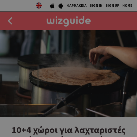
ΦΑΡΜΑΚΕΙΑ
SIGN IN
SIGN UP
HOME
EAT
DRINK
50 BEST
AGENDA
COLLECTIONS
STORIES
NEWS
10+4 χώροι για λαχταριστές