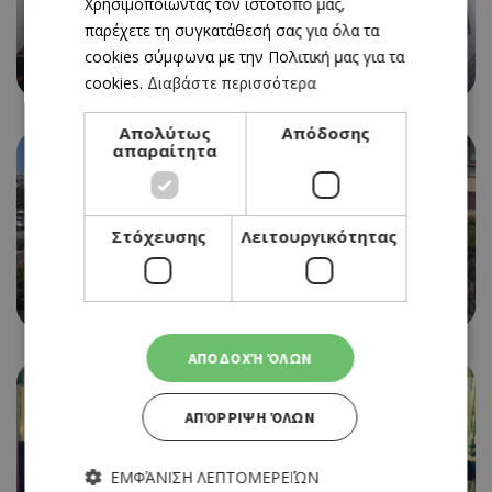
Χρησιμοποιώντας τον ιστότοπό μας,
παρέχετε τη συγκατάθεσή σας για όλα τα
SWEET TOOTH
cookies σύμφωνα με την Πολιτική μας για τα
ΓΛΥΚΟΠΩΛΕΙΟ
cookies.
Διαβάστε περισσότερα
Απολύτως
Απόδοσης
απαραίτητα
Στόχευσης
Λειτουργικότητας
SWEET TOOTH
MILK & HONEY
ΑΠΟΔΟΧΉ ΌΛΩΝ
ΑΠΌΡΡΙΨΗ ΌΛΩΝ
ΕΜΦΆΝΙΣΗ ΛΕΠΤΟΜΕΡΕΙΏΝ