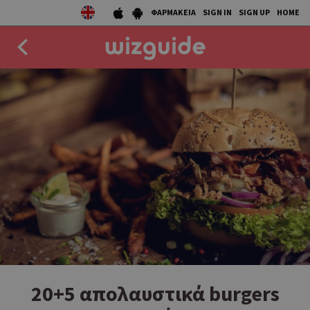
ΦΑΡΜΑΚΕΙΑ
SIGN IN
SIGN UP
HOME
EAT
DRINK
50 BEST
AGENDA
COLLECTIONS
STORIES
NEWS
20+5 απολαυστικά burgers