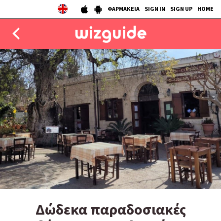
ΦΑΡΜΑΚΕΙΑ
SIGN IN
SIGN UP
HOME
EAT
DRINK
50 BEST
AGENDA
COLLECTIONS
STORIES
NEWS
Δώδεκα παραδοσιακές