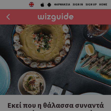
ΦΑΡΜΑΚΕΙΑ
SIGN IN
SIGN UP
HOME
EAT
DRINK
50 BEST
AGENDA
COLLECTIONS
STORIES
NEWS
Εκεί που η θάλασσα συναντά