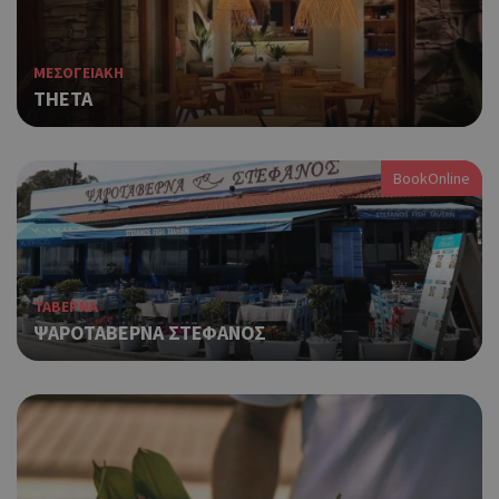
ΜΕΣΟΓΕΙΑΚΗ
THETA
BookOnline
ΤΑΒΕΡΝΑ
ΨΑΡΟΤΑΒΕΡΝΑ ΣΤΕΦΑΝΟΣ