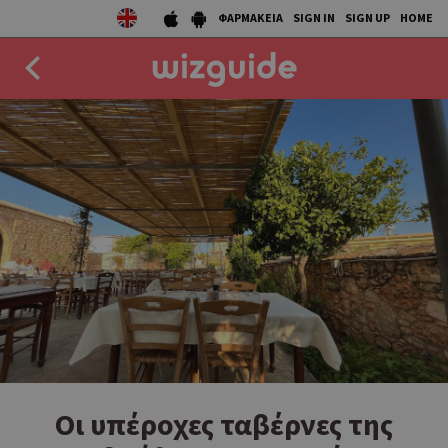
ΦΑΡΜΑΚΕΙΑ
SIGN IN
SIGN UP
HOME
EAT
DRINK
50 BEST
AGENDA
COLLECTIONS
STORIES
NEWS
Οι υπέροχες ταβέρνες της