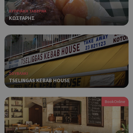
ΚΥΠΡΙΑΚΗ ΤΑΒΕΡΝΑ
ΚΩΣΤΑΡΗΣ
ΣΟΥΒΛΑΚΙ
TSELINGAS KEBAB HOUSE
BookOnline