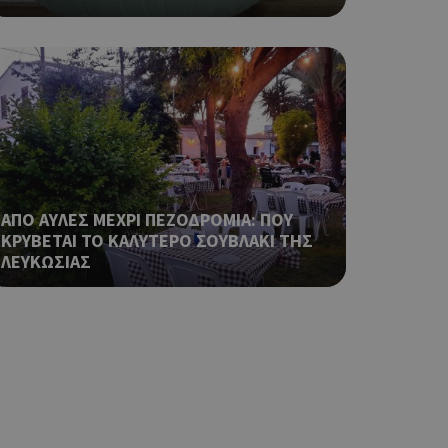
 όπως είναι το
αι push down
ια τη διάκριση
ό είναι
κειμένου να
με τη χρήση του
ping δηλαδή να
ρα στον χρήστη
ΑΠΟ ΑΥΛΕΣ ΜΕΧΡΙ ΠΕΖΟΔΡΟΜΙΑ: ΠΟΥ
 όπως είναι το
ΚΡΥΒΕΤΑΙ ΤΟ ΚΑΛΥΤΕΡΟ ΣΟΥΒΛΑΚΙ ΤΗΣ
αι push down
ΛΕΥΚΩΣΙΑΣ
ping δηλαδή να
ρα στον χρήστη
 όπως είναι το
αι push down
ping δηλαδή να
ρα στον χρήστη
 όπως είναι το