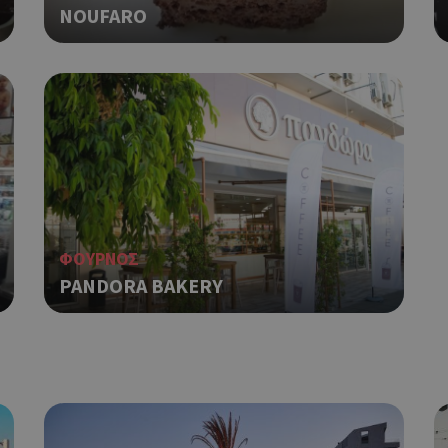
NOUFARO
α χρησιμοποιηθεί σωστά χωρίς τα απολύτως απαραίτητα cookies.
Προμηθευτής
Λήξη
Περιγραφή
Πεδίο
/
Χρησιμοποιήθηκε για σύνδεση στ
συνεδρία
Google LLC
.cyprusen.wiz-
guide.com
Cookie που δημιουργείται από ε
συνεδρία
PHP.net
βασίζονται στη γλώσσα PHP. Πρόκ
cyprus.wiz-
guide.com
αναγνωριστικό γενικού σκοπού 
χρησιμοποιείται για τη διατήρησ
περιόδου λειτουργίας χρήστη. Συ
ένας τυχαίος αριθμός που δημιουρ
ΦΟΥΡΝΟΣ
τρόπος με τον οποίο μπορεί να εί
PANDORA BAKERY
συγκεκριμένος για τον ιστότοπο,
παράδειγμα είναι η διατήρηση της
Google Privacy Policy
σύνδεσης για έναν χρήστη μεταξύ
Χρησιμοποιήθηκε για σύνδεση στ
συνεδρία
Google LLC
.cyprus.wiz-
guide.com
Χρησιμοποιείται για σκοπούς Cap
cyprus.wiz-
1 μέρα
guide.com
εμφανίζει μόνο μια φορά την ημέ