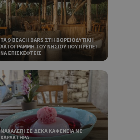
 όπως είναι το
αι push down
ping δηλαδή να
ρα στον χρήστη
 όπως είναι το
ΤΑ 9 BEACH BARS ΣΤΗ ΒΟΡΕΙΟΔΥΤΙΚΗ
αι push down
ΑΚΤΟΓΡΑΜΜΗ ΤΟΥ ΝΗΣΙΟΥ ΠΟΥ ΠΡΕΠΕΙ
ΝΑ ΕΠΙΣΚΕΦΤΕΙΣ
σει την
η.
φαρμογές που
ειται για ένα
που
η μεταβλητών
νήθως είναι
γείται, ο
ναι
 αλλά ένα καλό
 κατάστασης
 σελίδων.
ΜΑΧΑΛΕΠΙ ΣΕ ΔΕΚΑ ΚΑΦΕΝΕΙΑ ΜΕ
ping δηλαδή να
ΧΑΡΑΚΤΗΡΑ
ρα στον χρήστη