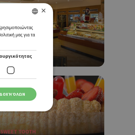
×
GREEK
 Χρησιμοποιώντας
λιτική μας για τα
ENGLISH
SWEET TOOTH
ουργικότητας
ARISTON
ΔΟΧΉ ΌΛΩΝ
SWEET TOOTH
ση λογαριασμού. Ο