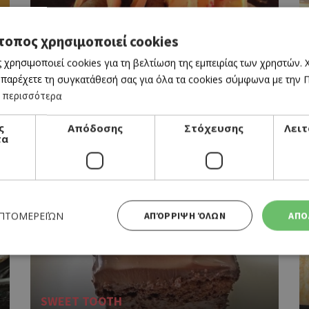
τοπος χρησιμοποιεί cookies
 χρησιμοποιεί cookies για τη βελτίωση της εμπειρίας των χρηστών.
 παρέχετε τη συγκατάθεσή σας για όλα τα cookies σύμφωνα με την Πο
 περισσότερα
SWEET TOOTH
ς
Απόδοσης
Στόχευσης
Λειτ
SWEET NEST PATISSERIE
τα
ΕΠΤΟΜΕΡΕΙΏΝ
ΑΠΌΡΡΙΨΗ ΌΛΩΝ
ΑΠΟ
Απολύτως απαραίτητα
Απόδοσης
Στόχευσης
Λειτουργικότητας
SWEET TOOTH
 cookies επιτρέπουν βασικές λειτουργίες του ιστότοπου, όπως τη σύνδεση χρήστη και τη διαχείρι