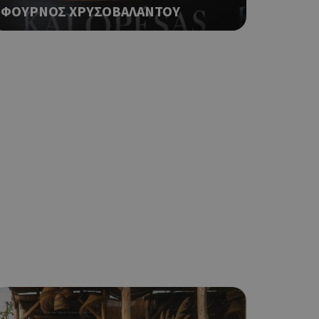
ΦΟΥΡΝΟΣ ΧΡΥΣΟΒΑΛΑΝΤΟΥ
ο Google
φαρμογές που
ειται για ένα
που
η μεταβλητών
νήθως είναι
γείται, ο
ναι
 αλλά ένα καλό
 κατάστασης
 σελίδων.
ο Google
ping δηλαδή να
ρα στον χρήστη