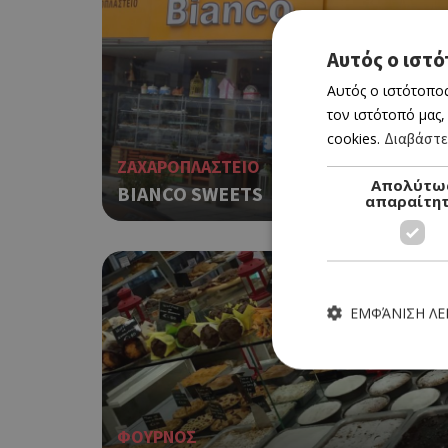
Αυτός ο ιστό
Αυτός ο ιστότοπος
τον ιστότοπό μας,
cookies.
Διαβάστε
ΖΑΧΑΡΟΠΛΑΣΤΕΙΟ
Απολύτω
BIANCO SWEETS
απαραίτη
ΕΜΦΆΝΙΣΗ Λ
ΦΟΥΡΝΟΣ
Τα απολύτως απαραίτητα