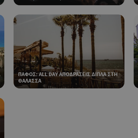
διάφορες διαφημιστικές ενέργειες
take over banner και τα push up κ
banners.
Αυτό το cookie χρησιμοποιείται γ
29 λεπτά 53
Cloudflare Inc.
δευτερόλεπτα
μεταξύ ανθρώπων και ρομπότ. Αυτ
.onesignal.com
επωφελές για τον ιστότοπο, προ
κάνει έγκυρες αναφορές σχετικά 
ιστότοπού τους.
Χρησιμοποιείται για σκοπούς Cap
kie
.athenarecipes.com
1 μέρα
εμφανίζει μόνο μια φορά την ημέ
διάφορες διαφημιστικές ενέργειες
ΠΑΦΟΣ: ALL DAY ΑΠΟΔΡΑΣΕΙΣ ΔΙΠΛΑ ΣΤΗ
take over banner και τα push up κ
banners.
ΘΑΛΑΣΣΑ
Χρησιμοποιείται για σκοπούς Cap
.cyprus.wiz-
1 μέρα
guide.com
εμφανίζει μόνο μια φορά την ημέ
διάφορες διαφημιστικές ενέργειες
take over banner και τα push up κ
banners.
Χρησιμοποιείται για σκοπούς Cap
cyprusen.wiz-
1 μέρα
guide.com
εμφανίζει μόνο μια φορά την ημέ
διάφορες διαφημιστικές ενέργειες