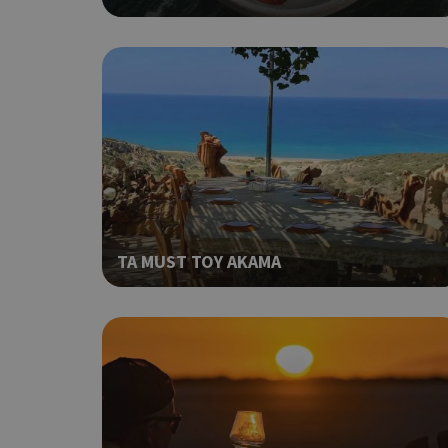
__cf_bm
ShowSubLoginCoo
ΤΑ MUST ΤΟΥ ΑΚΑΜΑ
ShowWizLogin
ShowWizLogin