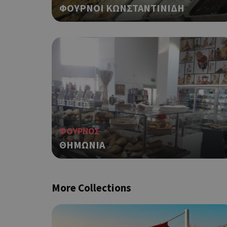
ΦΟΥΡΝΟΙ ΚΩΝΣΤΑΝΤΙΝΙΔΗ
ιστότοπος δεν μπορεί ν
Ονοματεπώνυμο
G_ENABLED_IDPS
PHPSESSID
ΦΟΥΡΝΟΣ
ΘΗΜΩΝΙΑ
G_ENABLED_IDPS
More Collections
takeOverCookie