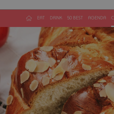
EAT
DRINK
50 BEST
AGENDA
C