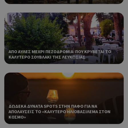
είν
τυχ
πο
δημ
τρό
οπο
είν
συγ
για
ιστ
ΑΠΟ ΑΥΛΕΣ ΜΕΧΡΙ ΠΕΖΟΔΡΟΜΙΑ: ΠΟΥ ΚΡΥΒΕΤΑΙ ΤΟ
ένα
ΚΑΛΥΤΕΡΟ ΣΟΥΒΛΑΚΙ ΤΗΣ ΛΕΥΚΩΣΙΑΣ
παρ
η δ
κατ
σύν
ένα
μετ
Χρη
takeOverCookie
cyprusen.wiz-
1 μέρα
guide.com
για
Cap
ΔΩΔΕΚΑ ΔΥΝΑΤΑ SPOTS ΣΤΗΝ ΠΑΦΟ ΓΙΑ ΝΑ
να 
ΑΠΟΛΑΥΣΕΙΣ ΤΟ «ΚΑΛΥΤΕΡΟ ΗΛΙΟΒΑΣΙΛΕΜΑ ΣΤΟΝ
μόν
ΚΟΣΜΟ»
την
χρή