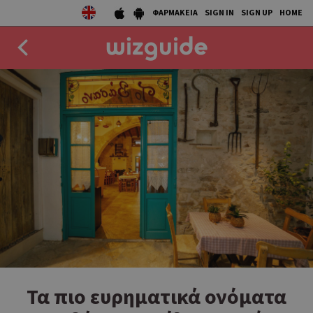
ΦΑΡΜΑΚΕΙΑ
SIGN IN
SIGN UP
HOME
EAT
DRINK
50 BEST
AGENDA
COLLECTIONS
STORIES
NEWS
Τα πιο ευρηματικά ονόματα