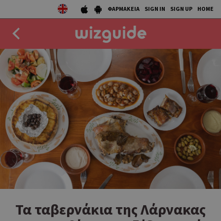
ΦΑΡΜΑΚΕΙΑ
SIGN IN
SIGN UP
HOME
EAT
DRINK
50 BEST
AGENDA
COLLECTIONS
STORIES
NEWS
Τα ταβερνάκια της Λάρνακας