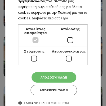
Χρησιμοποιώντας τον ιστότοπό μας,
παρέχετε τη συγκατάθεσή σας για όλα τα
cookies σύμφωνα με την Πολιτική μας για τα
ΠΑΡΑΔΟΣΙΑΚΗ ΤΑΒΕΡΝΑ
cookies.
Διαβάστε περισσότερα
ΒΟΡΕΑΣ
Απολύτως
Απόδοσης
απαραίτητα
Στόχευσης
Λειτουργικότητας
ΚΥΠΡΙΑΚΗ ΚΟΥΖΙΝΑ
ΤΑΜΠΛΙΟΣ
ΑΠΟΔΟΧΉ ΌΛΩΝ
ΑΠΌΡΡΙΨΗ ΌΛΩΝ
ΕΜΦΆΝΙΣΗ ΛΕΠΤΟΜΕΡΕΙΏΝ