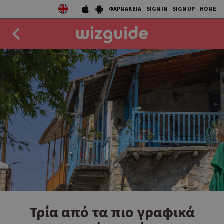
ΦΑΡΜΑΚΕΙΑ
SIGN IN
SIGN UP
HOME
EAT
DRINK
50 BEST
AGENDA
COLLECTIONS
STORIES
NEWS
Τρία από τα πιο γραφικά