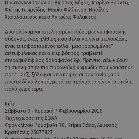
Πρωταγωνιστούν οι: Κώστας Βήχας, Μαρίνα Βρόντη,
είναι ένα
cookie α
Φώτης Γεωργίδης, Μαρία Φιλίππου, Βασίλης
AddThis 
Χαραλάμπους και ο Αντρέας Φυλακτού
δεν έχει
τεκμηριω
αλλά έχε
Δύο ολόγυμνοι απελπισμένοι νέοι, μία νυμφομανής
κατηγορι
σύζυγος, ένας ηλίθιος που θέλει να γίνει μπλουζάκι,
με την υ
ένας αποφασισμένος αλλά “μαστουρωμένος”
ότι εξυπη
αστυφύλακας και ο περιβόητος τραβεστί
παρόμοι
με άλλα 
ετεροφυλόφιλος δολοφόνος δρ. Πρέντις, αλωνίζουν
που ορίζε
τη σκηνή στην πιο παρανοϊκή κωμωδία που γράφτηκε
υπηρεσία
ποτέ. Σεξ, ξύλο και απόπειρες αυτοκτονίας στα
Αυτό το 
__atuvc
1 χρόνος 1
πρώτα δέκα λεπτά, μετά τα πράγματα γίνονται πολύ,
Oracle
μήνας
συνδέετα
Corporation
πολύ χειρότερα.
widget κ
cyprusen.wiz-
χρήσης A
guide.com
το οποίο 
Info
συνήθως
Σάββατο 6 - Κυριακή 7 Φεβρουαρίου 2016
ενσωματ
Τεχνοχώρος της ΕΘΑΛ
σε ιστότ
για να επ
Φραγκλίνου Ρούσβελτ 76, Κτίριο Σάλα, Λεμεσός
στους επ
Κρατήσεις 25877827
να μοιρά