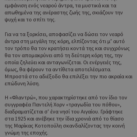
χρή
εμφάνιση ενός νεαρού άντρα, τα μυστικά και τα
δια
απωθημένα της ανέραστης ζωής της, σκιάζουν την
ενέ
ψυχή και το σπίτι της.
είν
ban
pus
Για να τα ξορκίσει, αποφασίζει να δώσει τον νεαρό
dow
άντρα στη μεγάλη της κόρη, ελπίζοντας ότι μ’ αυτό
Χρη
ShowWizLogin
.cyprus.wiz-
1 μέρα
τον τρόπο θα τον κρατήσει κοντά της και συγχρόνως
guide.com
για
θα τον απομακρύνει από τη δεύτερη κόρη της, την
Cap
οποία ζηλεύει και ανταγωνίζεται. Οι ενέργειές της,
να 
μόν
όμως, θα φέρουν τα αντίθετα αποτελέσματα.
την
Μπροστά στο αδιέξοδο θα επιλέξει την πιο ακραία και
χρή
επώδυνη λύση.
δια
ενέ
είν
Η «Φλαντρώ», που χαρακτηρίστηκε από τον ίδιο τον
ban
συγγραφέα Παντελή Χορν «τραγωδία του πόθου»,
pus
διαδραματίζεται σ' ένα νησί του Αιγαίου. Γράφτηκε
dow
στα 1925 και ανέβηκε την ίδια χρονιά από το θίασο
Χρη
ShowWizLogin
cyprusen.wiz-
1 μέρα
της Μαρίκας Κοτοπούλη σκανδαλίζοντας την κοινή
guide.com
για
γνώμη της εποχής.
Cap