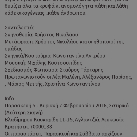
τρό
θυμίζει όλα τα κρυφά κι ανομολόγητα πάθη και λάθη
οπο
κάθε οικογένειας...κάθε άνθρωπου.
είν
συγ
Συντελεστές
για
ιστ
Σκηνοθεσία: Χρήστος Νικολάου
ένα
Μετάφραση: Χρήστος Νικολάου και οι ηθοποιοί της
παρ
ομάδας
η δ
κατ
Σκηνικά/Κοστούμια: Κωνσταντίνα Αντρέου
σύν
Μουσική: Μιχάλης Κουτσουπίδης
ένα
Σχεδιασμός Φωτισμού: Σταύρος Τάρταρης
μετ
Πρωταγωνιστούν οι Λέα Μαλένη, Αλέξανδρος Παρίσης,
Χρη
takeOverCookie
cyprusen.wiz-
1 μέρα
, Μάριος Μεττής, Χριστίνα Κωνσταντίνου
guide.com
για
Cap
να 
Info
μόν
Παρασκευή 5 - Κυριακή 7 Φεβρουαρίου 2016, Σατιρικό
την
(Δεύτερη Σκηνή)
χρή
Βλαδίμηρου Καυκαρίδη 11-15, Αγλαντζιά, Λευκωσία
δια
ενέ
Κρατήσεις 70000138
είν
Οι παραστάσεις Παρασκευή και Σάββατο αρχίζουν
ban