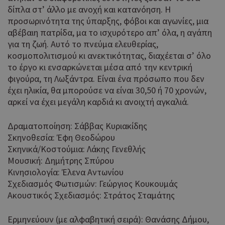
δίπλα στ’ άλλο με ανοχή και κατανόηση. Η
προσωρινότητα της ύπαρξης, φόβοι και αγωνίες, μια
αβέβαιη πατρίδα, μα το ισχυρότερο απ’ όλα, η αγάπη
για τη ζωή. Αυτό το πνεύμα ελευθερίας,
κοσμοπολιτισμού κι ανεκτικότητας, διαχέεται σ’ όλο
το έργο κι ενσαρκώνεται μέσα από την κεντρική
φιγούρα, τη Λωξάντρα. Είναι ένα πρόσωπο που δεν
έχει ηλικία, θα μπορούσε να είναι 30,50 ή 70 χρονών,
αρκεί να έχει μεγάλη καρδιά κι ανοιχτή αγκαλιά.
Δραματοποίηση: Σάββας Κυριακίδης
Σκηνοθεσία: Έφη Θεοδώρου
Σκηνικά/Κοστούμια: Λάκης Γενεθλής
Μουσική: Δημήτρης Σπύρου
Κινησιολογία: Έλενα Αντωνίου
Σχεδιασμός Φωτισμών: Γεώργιος Κουκουμάς
Ακουστικός Σχεδιασμός: Στράτος Σταμάτης
Ερμηνεύουν (με αλφαβητική σειρά): Θανάσης Δήμου,