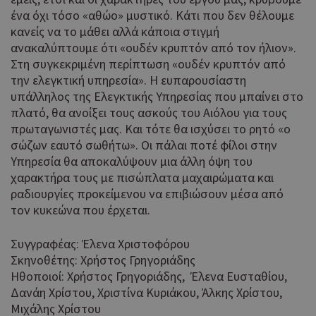
χρησιμοποιείτ
AddThis 
_gat_gtag_UA_57969101_8
.wiz-guide.com
53
ένα όχι τόσο «αθώο» μυστικό. Κάτι που δεν θέλουμε
για τον
δεν έχει
δευτερόλεπτα
υπολογισμό κ
κανείς να το μάθει αλλά κάποια στιγμή
τεκμηριω
την
αλλά έχε
ανακαλύπτουμε ότι «ουδέν κρυπτόν από τον ήλιον».
παρακολούθη
κατηγορι
Στη συγκεκριμένη περίπτωση «ουδέν κρυπτόν από
των προβολώ
με την υ
σελίδας.
την ελεγκτική υπηρεσία». Η ευπαρουσίαστη
ότι εξυπη
υπάλληλος της Ελεγκτικής Υπηρεσίας που μπαίνει στο
παρόμοι
Αυτό το όνομ
_ga
2
Google LLC
με άλλα 
πλατό, θα ανοίξει τους ασκούς του Αιόλου για τους
χρόνια
cookie σχετίζε
.wiz-guide.com
που ορίζε
με το Google
πρωταγωνιστές μας. Και τότε θα ισχύσει το ρητό «ο
υπηρεσία
Universal Anal
σώζων εαυτό σωθήτω». Οι πάλαι ποτέ φίλοι στην
- το οποίο
Αυτό το 
__atuvc
1 χρόνος 1
Υπηρεσία θα αποκαλύψουν μια άλλη όψη του
Oracle
uvc
1 χρόνος 1
αποτελεί
Oracle
μήνας
συνδέετα
μήνας
Corporation
χαρακτήρα τους με πισώπλατα μαχαιρώματα και
σημαντική
Corporation
widget κ
cyprus.wiz-
ενημέρωση γι
.addthis.com
ραδιουργίες προκείμενου να επιβιώσουν μέσα από
χρήσης A
guide.com
πιο συχνά
το οποίο 
τον κυκεώνα που έρχεται.
χρησιμοποιο
συνήθως
υπηρεσία
ενσωματ
loc
1 χρόνος 1
ανάλυσης της
Oracle
Συγγραφέας: Έλενα Χριστοφόρου
σε ιστότ
μήνας
Google. Αυτό 
Corporation
για να επ
Σκηνοθέτης: Χρήστος Γρηγοριάδης
.addthis.com
cookie
στους επ
Ηθοποιοί: Χρήστος Γρηγοριάδης, Έλενα Ευσταθίου,
χρησιμοποιείτ
να μοιρά
Δανάη Χρίστου, Χριστίνα Κυριάκου, Άλκης Χρίστου,
για τη διάκρισ
περιεχόμ
μοναδικών
Μιχάλης Χρίστου
μια σειρ