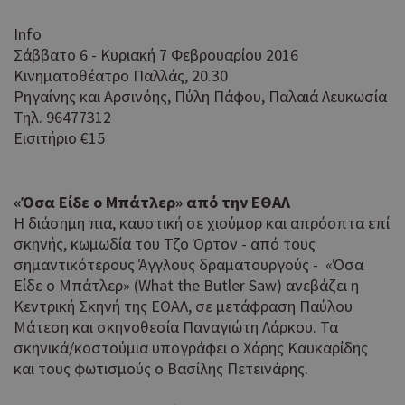
χρηστών,
πλατφόρ
εκχωρώντας έ
δικτύωση
Info
τυχαία
κοινής χ
_gat_gtag_UA_10385152_24
.wiz-guide.com
59
παραγόμενο
Σάββατο 6 - Κυριακή 7 Φεβρουαρίου 2016
δευτερόλεπτα
Αποθηκεύ
αριθμό ως
ενημερω
Κινηματοθέατρο Παλλάς, 20.30
αναγνωριστικ
αριθμό μ
Ρηγαίνης και Αρσινόης, Πύλη Πάφου, Παλαιά Λευκωσία
πελάτη.
σελίδας.
Περιλαμβάνετ
Τηλ. 96477312
κάθε αίτημα
Αυτό το 
__atuvs
29 λεπτά 59
Εισιτήριο €15
Oracle
σελίδας σε έν
δευτερόλεπτα
συνδέετα
Corporation
ιστότοπο και
widget κ
cyprus.wiz-
χρησιμοποιείτ
χρήσης A
guide.com
για τον
το οποίο 
«Όσα Είδε ο Μπάτλερ» από την ΕΘΑΛ
υπολογισμό 
συνήθως
Η διάσημη πια, καυστική σε χιούμορ και απρόοπτα επί
δεδομένων
ενσωματ
σκηνής, κωμωδία του Τζο Όρτον - από τους
επισκεπτών,
σε ιστότ
περιόδων
σημαντικότερους Άγγλους δραματουργούς - «Όσα
για να επ
σύνδεσης και
στους επ
Είδε ο Μπάτλερ» (What the Butler Saw) ανεβάζει η
καμπάνιας για 
να μοιρά
Κεντρική Σκηνή της ΕΘΑΛ, σε μετάφραση Παύλου
αναφορές
περιεχόμ
Μάτεση και σκηνοθεσία Παναγιώτη Λάρκου. Τα
αναλυτικών
μια σειρ
στοιχείων
σκηνικά/κοστούμια υπογράφει ο Χάρης Καυκαρίδης
πλατφόρ
ιστότοπων.
δικτύωση
και τους φωτισμούς ο Βασίλης Πετεινάρης.
κοινής χ
Πιστεύετα