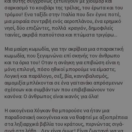
και θύτης συγχρόνως ξετυλίγουν με χιούμορ και
guide.com
μέρες
για
σαρκασμό το κουβάρι της τρέλας, του έρωτα και του
προ
τρόμου! Ενα ταξίδι στην Ιταλία που δεν έγινε ποτέ,
επι
μια μοιραία συντριβή ενός αεροπλάνου, ένα ερημικό
γλώ
επι
νησί, δύο επιζώντες, πολλά κραγιόν, δημοφιλείς
ταινίες, ακριβά παπούτσια και πτώματα τριγύρω...
Coo
PHPSESSID
συνεδρία
PHP.net
δημ
cyprusen.wiz-
guide.com
από
Μια μαύρη κωμωδία, για την ακρίβεια μια σπαρακτική
που
κωμωδία, που ξεγυμνώνει επί σκηνής τον άνθρωπο
στη
και τα όρια του! Οταν η ανάγκη για επιβιώση είναι η
Πρό
ανα
μόνη επιλογή, πόσο ηθικοί μπορούμε να είμαστε;
γεν
Λογική και παράλογο, σεξ, βία, καννιβαλισμός,
πο
αιμομιξία μπλέκονται σε ένα γαϊτανάκι απρόσμενων
χρη
σχέσεων και συμβάντων που επιβεβαιώνουν τον
για
μετ
κανόνα: Ο άνθρωπος είναι ικανός για όλα!
περ
λει
Η οικογένεια Χόγκαν θα μπορούσε να ήταν μια
χρή
είν
παραδοσιακή οικογένεια και να θαφτεί με αξιοπρέπεια
τυχ
στα ληξιαρχικά βιβλία του κράτους, περνώντας σιγά-
πο
σιγά στη λήθη... Δεν είναι όμως! Είναι ζωντανή για να
δημ