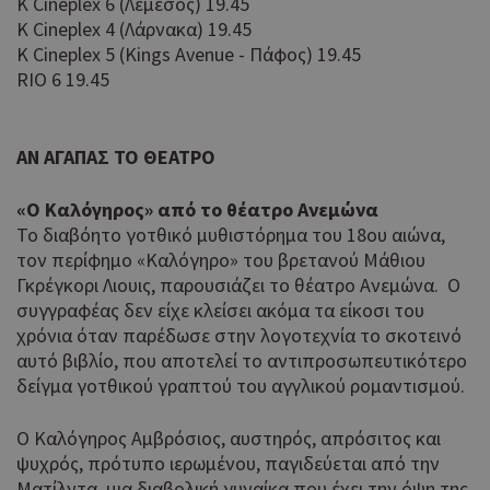
K Cineplex 6 (Λεμεσός) 19.45
K Cineplex 4 (Λάρνακα) 19.45
K Cineplex 5 (Kings Avenue - Πάφος) 19.45
RIO 6 19.45
ΑΝ ΑΓΑΠΑΣ ΤΟ ΘΕΑΤΡΟ
«Ο Καλόγηρος» από το θέατρο Ανεμώνα
Το διαβόητο γοτθικό μυθιστόρημα του 18ου αιώνα,
τον περίφημο «Καλόγηρο» του βρετανού Μάθιου
Γκρέγκορι Λιουις, παρουσιάζει το θέατρο Ανεμώνα. Ο
συγγραφέας δεν είχε κλείσει ακόμα τα είκοσι του
χρόνια όταν παρέδωσε στην λογοτεχνία το σκοτεινό
αυτό βιβλίο, που αποτελεί το αντιπροσωπευτικότερο
δείγμα γοτθικού γραπτού του αγγλικού ρομαντισμού.
Ο Καλόγηρος Αμβρόσιος, αυστηρός, απρόσιτος και
ψυχρός, πρότυπο ιερωμένου, παγιδεύεται από την
Ματίλντα, μια διαβολική γυναίκα που έχει την όψη της