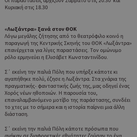
Οι παραστάσεις αρχίζουν Σάββατο στις 20.30 και
περιεχόμ
Κυριακή στις 18.30
μια σειρ
πλατφόρ
δικτύωση
κοινής χ
«Λωξάντρα» ξανά στον ΘΟΚ
Αποθηκεύ
ενημερω
Λόγω μεγάλης ζήτησης από το θεατρόφιλο κοινό η
αριθμό μ
παραγωγή της Κεντρικής Σκηνής του ΘΟΚ «Λωξάντρα»
σελίδας.
επανέρχεται για λίγες παραστάσεις. Τον ομώνυμο
ρόλο ερμηνεύει η Ελισάβετ Κωνσταντινίδου.
Σ΄ εκείνη την παλιά Πόλη που υπήρξε κάποτε κι
αγαπήθηκε πολύ, έζησε η Λωξάντρα. Στα χνάρια της
πραγματικής- φανταστικής ζωής της, μας οδηγεί ένας
Χορός νέων ηθοποιών. Η παρουσία του,
επαναλαμβανόμενο μοτίβο της παράστασης, συνδέει
το χτες με το σήμερα και η ιστορία παίρνει μια άλλη
διάσταση.
Σ΄ εκείνη την παλιά Πόλη κάποτε πρόσωπα που
ανήκαν σε διαφορετικές εθνότητες ζούσαν το ένα