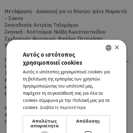
Μετάφραση - Διασκευή για το θέατρο: Ιρένε Μαραντέι
– Σώκου
Σκηνοθεσία: Αντρέας Τηλεμάχου
Σκηνικά - Κοστούμια: Νιόβη Κωνσταντινίδου
Σχεδιασμός Φωτισμού: Βασίλης Πετεινάρης
Μουσική Επιμέλεια: Αντρέας Τηλεμάχου
×
Αυτός ο ιστότοπος
Ηθοποιοί (με σειρά εμφάνισης): Μαρίνος Ξενοφώντος,
χρησιμοποιεί cookies
GREEK
Ιάσωνας Λοιζίδης, Μαρία Φιακά, Νικόλας Πέτρου,
Αυτός ο ιστότοπος χρησιμοποιεί cookies για
Τώνης Ιακωβίδης, Χλόη Γεωργοπούλου, Κυριακή
ENGLISH
τη βελτίωση της εμπειρίας των χρηστών.
Κωνσταντίνου, Γαλάτεια Ζήνωνος, Ελένη Οδυσσέως
Χρησιμοποιώντας τον ιστότοπό μας,
καθώς επίσης και οι: Άγγελος Αγγελή, Άντρη Μηνά,
παρέχετε τη συγκατάθεσή σας για όλα τα
Ραφαήλ Κολοβός.
cookies σύμφωνα με την Πολιτική μας για τα
cookies.
Διαβάστε περισσότερα
Φωτισμός - Ήχος: Χρήστος Παναγιώτου
Φωτογραφίες: Τίτος Αγαθαγγέλου
Απολύτως
Απόδοσης
Γραφικά: Theo Πέτρου
απαραίτητα