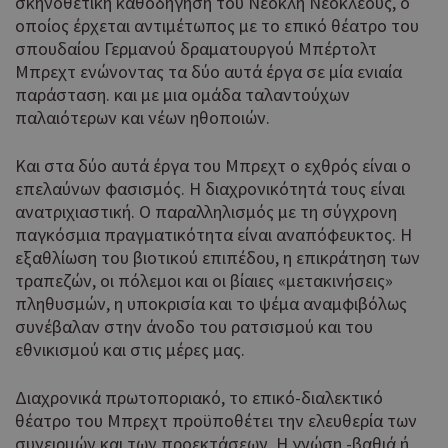
σκηνοθετική καθοδήγηση του Νεοκλή Νεοκλέους, ο
διαχείριση λογαριασμού. Ο ιστότοπος δεν μπορεί να
χρησιμοποιηθεί σωστά χωρίς τα απολύτως απαραίτητα
οποίος έρχεται αντιμέτωπος με το επικό θέατρο του
cookies.
σπουδαίου Γερμανού δραματουργού Μπέρτολτ
Προμηθευτής
Μπρεχτ ενώνοντας τα δύο αυτά έργα σε μία ενιαία
Ονοματεπώνυμο
Λήξη
Περ
Πεδίο
/
παράσταση. και με μια ομάδα ταλαντούχων
παλαιότερων και νέων ηθοποιών.
Χρη
G_ENABLED_IDPS
συνεδρία
Google LLC
για
.cyprusen.wiz-
guide.com
Goo
Και στα δύο αυτά έργα του Μπρεχτ ο εχθρός είναι ο
Coo
PHPSESSID
συνεδρία
επελαύνων φασισμός. Η διαχρονικότητά τους είναι
PHP.net
δημ
cyprus.wiz-
ανατριχιαστική. Ο παραλληλισμός με τη σύγχρονη
guide.com
από
παγκόσμια πραγματικότητα είναι αναπόφευκτος. Η
που
εξαθλίωση του βιοτικού επιπέδου, η επικράτηση των
στη
Πρό
τραπεζών, οι πόλεμοι και οι βίαιες «μετακινήσεις»
ανα
πληθυσμών, η υποκρισία και το ψέμα αναμφιβόλως
γεν
συνέβαλαν στην άνοδο του ρατσισμού και του
πο
χρη
εθνικισμού και στις μέρες μας.
για
μετ
Διαχρονικά πρωτοποριακό, το επικό-διαλεκτικό
περ
θέατρο του Μπρεχτ προϋποθέτει την ελευθερία των
λει
χρή
συνειρμών και των προεκτάσεων. Η γνώση -βαθιά ή