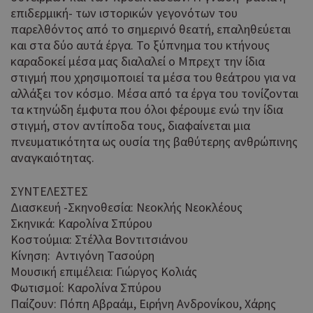
είν
επιδερμική- των ιστορικών γεγονότων του
Google Privacy Policy
τυχ
παρελθόντος από το σημερινό θεατή, επαληθεύεται
πο
δημ
και στα δύο αυτά έργα. Το ξύπνημα του κτήνους
τρό
καραδοκεί μέσα μας διαλαλεί ο Μπρεχτ την ίδια
οπο
στιγμή που χρησιμοποιεί τα μέσα του θεάτρου για να
είν
αλλάξει τον κόσμο. Μέσα από τα έργα του τονίζονται
συγ
για
τα κτηνώδη έμφυτα που όλοι φέρουμε ενώ την ίδια
ιστ
στιγμή, στον αντίποδα τους, διαφαίνεται μια
ένα
πνευματικότητα ως ουσία της βαθύτερης ανθρώπινης
παρ
η δ
αναγκαιότητας.
κατ
σύν
ΣΥΝΤΕΛΕΣΤΕΣ
ένα
Διασκευή -Σκηνοθεσία: Νεοκλής Νεοκλέους
μετ
Σκηνικά: Καρολίνα Σπύρου
Χρη
G_ENABLED_IDPS
συνεδρία
Google LLC
Κοστούμια: Στέλλα Βοντιτσιάνου
για
.cyprus.wiz-
guide.com
Κίνηση: Αντιγόνη Τασούρη
Goo
Μουσική επιμέλεια: Γιώργος Κολιάς
Χρη
takeOverCookie
cyprus.wiz-
1 μέρα
Φωτισμοί: Καρολίνα Σπύρου
guide.com
για
Παίζουν: Πόπη Αβραάμ, Ειρήνη Ανδρονίκου, Χάρης
Cap