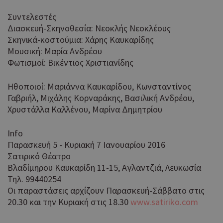
να 
μόν
Συντελεστές
την
Διασκευή-Σκηνοθεσία: Νεοκλής Νεοκλέους
χρή
Σκηνικά-κοστούμια: Χάρης Καυκαρίδης
δια
ενέ
Μουσική: Μαρία Ανδρέου
είν
Φωτισμοί: Βικέντιος Χριστιανίδης
ban
pus
dow
Ηθοποιοί: Μαριάννα Καυκαρίδου, Κωνσταντίνος
Γαβριήλ, Μιχάλης Κορναράκης, Βασιλική Ανδρέου,
Χρη
ShowNewVisitorPopup
cyprusen.wiz-
9 χρόνια 11
guide.com
μήνες
Χρυστάλλα Καλλένου, Μαρίνα Δημητρίου
για
Cap
να 
Info
μόν
Παρασκευή 5 - Κυριακή 7 Ιανουαρίου 2016
την
χρή
Σατιρικό Θέατρο
δια
Βλαδίμηρου Καυκαρίδη 11-15, Αγλαντζιά, Λευκωσία
ενέ
Τηλ. 99440254
είν
Οι παραστάσεις αρχίζουν Παρασκευή-Σάββατο στις
ban
pus
20.30 και την Κυριακή στις 18.30
www.satiriko.com
dow