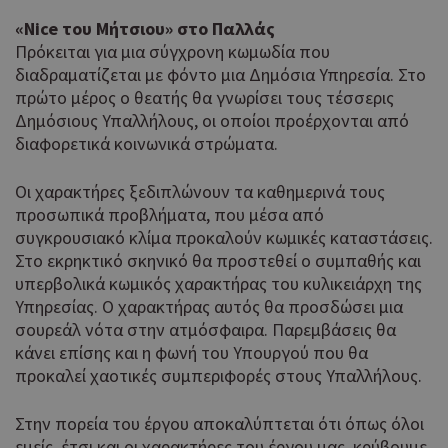
«Nice του Μήτσιου» στο Παλλάς
Πρόκειται για μια σύγχρονη κωμωδία που
Προμηθευτής
διαδραματίζεται με φόντο μια Δημόσια Υπηρεσία. Στο
Ονοματεπώνυμο
Λήξη
Περιγραφή
Πεδίο
/
πρώτο μέρος ο θεατής θα γνωρίσει τους τέσσερις
Προμηθευτής
Ονοματεπώνυμο
Λήξη
Περιγραφή
Προμηθευτής
Πεδίο
Αυτό το 
__atuvs
29 λεπτά 59
Δημόσιους Υπαλλήλους, οι οποίοι προέρχονται από
/
Oracle
Ονοματεπώνυμο
Λήξη
δευτερόλεπτα
Πεδίο
συνδέετα
/
Corporation
διαφορετικά κοινωνικά στρώματα.
Αυτό το cooki
_ga_355C42FM7F
.wiz-guide.com
2
widget κ
cyprusen.wiz-
χρόνια
NID
6 μήνες 1
χρησιμοποιείτ
Google LLC
χρήσης A
guide.com
δευτερόλεπτο
από το Googl
.google.com
το οποίο 
Οι χαρακτήρες ξεδιπλώνουν τα καθημερινά τους
Analytics για τ
συνήθως
προσωπικά προβλήματα, που μέσα από
διατήρηση της
ενσωματ
συγκρουσιακό κλίμα προκαλούν κωμικές καταστάσεις.
κατάστασης
σε ιστότ
περιόδου
Στο εκρηκτικό σκηνικό θα προστεθεί ο συμπαθής και
για να επ
σύνδεσης.
στους επ
υπερβολικά κωμικός χαρακτήρας του κυλικειάρχη της
να μοιρά
Υπηρεσίας. Ο χαρακτήρας αυτός θα προσδώσει μια
Αυτό το cooki
_gid
1 μέρα
Google LLC
περιεχόμ
ορίζεται από 
.wiz-guide.com
σουρεάλ νότα στην ατμόσφαιρα. Παρεμβάσεις θα
μια σειρ
Google Analyti
πλατφόρ
κάνει επίσης και η φωνή του Υπουργού που θα
Αποθηκεύει κ
δικτύωση
προκαλεί χαοτικές συμπεριφορές στους Υπαλλήλους.
ενημερώνει μι
κοινής χ
μοναδική τιμή
Πιστεύετα
κάθε σελίδα 
είναι ένα
Στην πορεία του έργου αποκαλύπτεται ότι όπως όλοι
επισκέπτεται κ
cookie α
εμείς, έτσι και οι χαρακτήρες του έργου μας, κρύβουμε