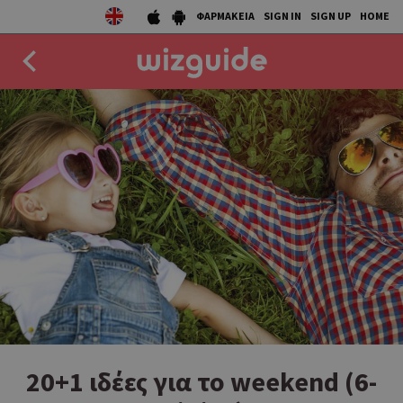
ΦΑΡΜΑΚΕΙΑ
SIGN IN
SIGN UP
HOME
EAT
DRINK
50 BEST
AGENDA
COLLECTIONS
STORIES
NEWS
20+1 ιδέες για το weekend (6-