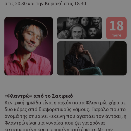
στις 20.30 και την Κυριακή στις 18.30
pus
dow
18
Αυτ
__cf_bm
29 λεπτά 53
Cloudflare Inc.
δευτερόλεπτα
χρη
.onesignal.com
για
μετ
more
ανθ
ρομ
είν
για
ιστ
προ
κάν
ανα
σχε
χρή
ιστ
«Φλαντρώ» από το Σατιρικό
Κεντρική ηρωίδα είναι η αρχόντισσα Φλαντρώ, χήρα με
Χρη
ShowSubLoginCookie
.athenarecipes.com
1 μέρα
για
δυο κόρες από διαφορετικούς γάμους. Παρόλο που το
Cap
όνομά της σημαίνει «εκείνη που αγαπάει τον άντρα», η
να 
Φλαντρώ είναι μια γυναίκα που ζει για χρόνια
μόν
καταπιεσμένη και στερημένη από έρωτα. Με την
την