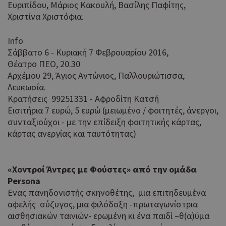
να 
Ευριπίδου, Μάριος Κακουλή, Βασίλης Παφίτης,
μόν
Χριστίνα Χριστόφια.
την
χρή
δια
Info
ενέ
Σάββατο 6 - Κυριακή 7 Φεβρουαρίου 2016,
είν
Θέατρο ΠΕΟ, 20.30
ban
pus
Αρχέμου 29, Άγιος Αντώνιος, Παλλουριώτισσα,
dow
Λευκωσία.
Κρατήσεις 99251331 - Αφροδίτη Κατσή
Χρη
ShowNewVisitorPopup
cyprus.wiz-
10 χρόνια
guide.com
για
Εισιτήρια 7 ευρώ, 5 ευρώ (μειωμένο / φοιτητές, άνεργοι,
Cap
συνταξιούχοι - με την επίδειξη φοιτητικής κάρτας,
να 
κάρτας ανεργίας και ταυτότητας)
μόν
την
χρή
δια
«Χοντροί Άντρες με Φούστες» από την ομάδα
ενέ
Persona
είν
ban
Ενας πανηδονιστής σκηνοθέτης, μια επιτηδευμένα
pus
αφελής σύζυγος, μια φιλόδοξη -πρωταγωνίστρια
dow
αισθησιακών ταινιών- ερωμένη κι ένα παιδί –θ(α)ύμα
Χρη
LangCookie
cyprusen.wiz-
1 εβδομάδα 3