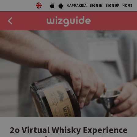
ΦΑΡΜΑΚΕΙΑ
SIGN IN
SIGN UP
HOME
EAT
DRINK
50 BEST
AGENDA
COLLECTIONS
STORIES
NEWS
2ο Virtual Whisky Experience