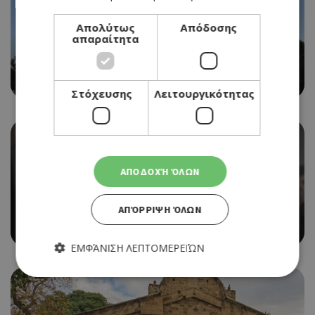
Απολύτως
Απόδοσης
απαραίτητα
Η ΕΤΑΙΡΙΑ ΠΟΥ ΚΕΡΔΙΣΕ ΤΗΝ ΠΡΟΣΦΟΡΑ ΓΙΑ ΤΟ
ΘΑΛΑΣΣΑΚΙ, ΤΟ ΘΡΥΛΙΚΟ CAFÉ ΣΤΗ ΛΕΜΕΣΟ
Στόχευσης
Λειτουργικότητας
ΑΠΟΔΟΧΉ ΌΛΩΝ
ΑΠΌΡΡΙΨΗ ΌΛΩΝ
«THE MONEY MAKER», Η ΝΕΑ ΤΑΙΝΙΑ ΤΗΣ ΕΒΔΟΜΑΔΑΣ
ΕΜΦΆΝΙΣΗ ΛΕΠΤΟΜΕΡΕΙΏΝ
Απολύτως απαραίτητα
Απόδοσης