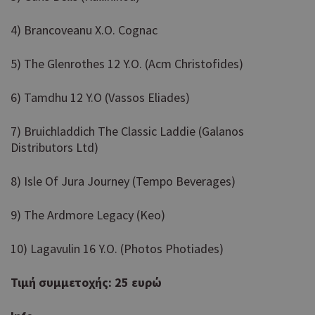
4) Brancoveanu X.O. Cognac
5) The Glenrothes 12 Y.O. (Acm Christofides)
6) Tamdhu 12 Y.O (Vassos Eliades)
7) Bruichladdich The Classic Laddie (Galanos
Distributors Ltd)
8) Isle Of Jura Journey (Tempo Beverages)
9) The Ardmore Legacy (Keo)
10) Lagavulin 16 Y.O. (Photos Photiades)
Τιμή συμμετοχής: 25 ευρώ