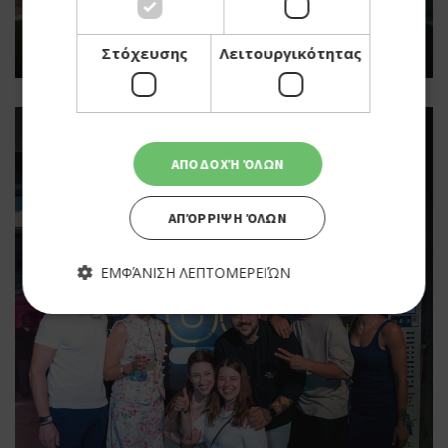
Στόχευσης
Λειτουργικότητας
ΑΠΟΔΟΧΉ ΌΛΩΝ
ΑΠΌΡΡΙΨΗ ΌΛΩΝ
ΕΜΦΆΝΙΣΗ ΛΕΠΤΟΜΕΡΕΙΏΝ
Απολύτως απαραίτητα
Απόδοσης
Στόχευσης
Λειτουργικότητας
Τα απολύτως απαραίτητα cookies επιτρέπουν βασικές
λειτουργίες του ιστότοπου, όπως τη σύνδεση χρήστη και τη