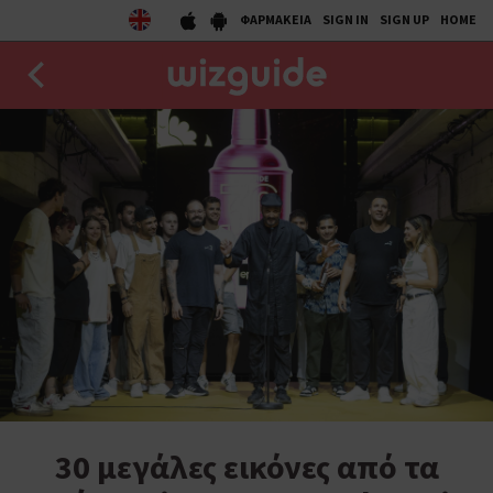
ΦΑΡΜΑΚΕΙΑ
SIGN IN
SIGN UP
HOME
EAT
DRINK
50 BEST
AGENDA
COLLECTIONS
STORIES
NEWS
30 μεγάλες εικόνες από τα