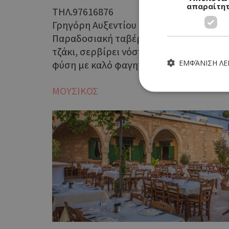
απαραίτη
ΤΗΛ.97616876
Γρηγόρη Αυξεντίου 62, Ασκάς, Λευκωσία
Παραδοσιακή ταβέρνα σε πετρόκτιστο α
τζάκι, σερβίρει νόστιμο κυπριακό μεζέ 
ΕΜΦΆΝΙΣΗ Λ
φύση με καλό φαγητό. Καθημερινές ανοι
ΜΟΥΣΙΚΟΣ
Τα απολύτως απαραίτητα
ιστότοπος δεν μπορεί ν
Ονοματεπώνυμο
G_ENABLED_IDPS
PHPSESSID