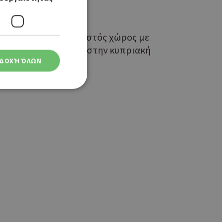
 από τον ποταμό. Ζεστός χώρος με
ην αυλή. Ωραία βόλτα στην κυπριακή
ΔΟΧΉ ΌΛΩΝ
ση λογαριασμού. Ο
ο Google
φαρμογές που
ειται για ένα