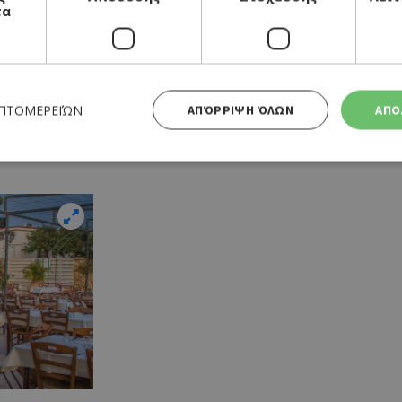
τα
γροτικό σπίτι στον Ασκά, με πανοραμική θέα πάνω
και κρεατικά στη σχάρα. Το καλοκαίρι ανοίγει και τ
ΕΠΤΟΜΕΡΕΙΏΝ
ΑΠΌΡΡΙΨΗ ΌΛΩΝ
ΑΠΟ
κτό μόνο με κρατήσεις.
Απολύτως απαραίτητα
Απόδοσης
Στόχευσης
Λειτουργικότητας
 cookies επιτρέπουν βασικές λειτουργίες του ιστότοπου, όπως τη σύνδεση χρήστη και τη διαχείρι
α χρησιμοποιηθεί σωστά χωρίς τα απολύτως απαραίτητα cookies.
Προμηθευτής
Λήξη
Περιγραφή
Πεδίο
/
Χρησιμοποιήθηκε για σύνδεση στ
συνεδρία
Google LLC
.cyprusen.wiz-
guide.com
Cookie που δημιουργείται από ε
συνεδρία
PHP.net
βασίζονται στη γλώσσα PHP. Πρόκ
cyprus.wiz-