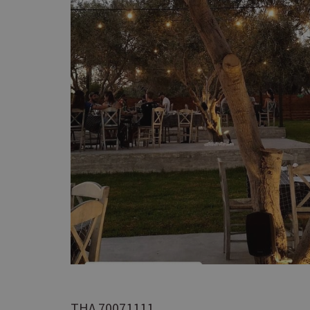
PHPSESSID
takeOverCookie
__cf_bm
ΤΗΛ.70071111
ShowSubLoginCoo