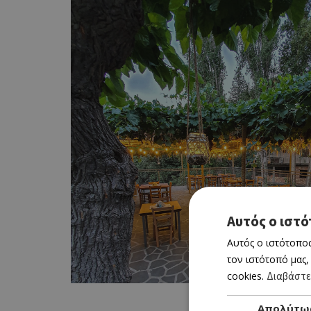
Αυτός ο ιστό
Αυτός ο ιστότοπος
τον ιστότοπό μας,
cookies.
Διαβάστε
Απολύτω