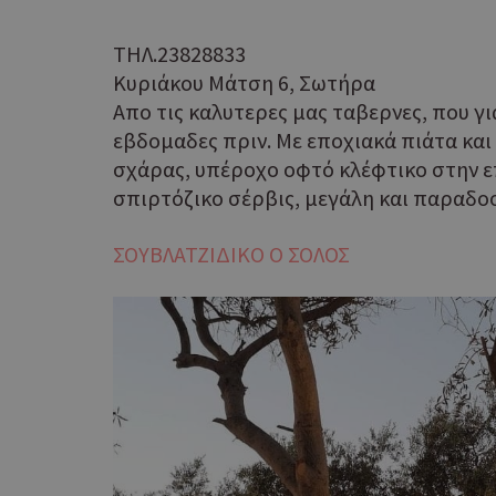
ΤΗΛ.23828833
Κυριάκου Μάτση 6, Σωτήρα
Απο τις καλυτερες μας ταβερνες, που γι
εβδομαδες πριν. Με εποχιακά πιάτα και
σχάρας, υπέροχο οφτό κλέφτικο στην ε
G_ENABLED_IDPS
σπιρτόζικο σέρβις, μεγάλη και παραδο
ΣΟΥΒΛΑΤΖΙΔΙΚΟ Ο ΣΟΛΟΣ
takeOverCookie
ShowNewVisitorP
LangCookie