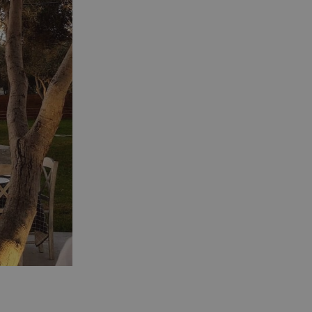
guide.com
μέρες
επιλεγμένη γλώσσα του επισκέπτ
Cookie που δημιουργείται από ε
συνεδρία
PHP.net
βασίζονται στη γλώσσα PHP. Πρόκ
cyprusen.wiz-
guide.com
αναγνωριστικό γενικού σκοπού 
χρησιμοποιείται για τη διατήρησ
περιόδου λειτουργίας χρήστη. Συ
ένας τυχαίος αριθμός που δημιουρ
τρόπος με τον οποίο μπορεί να εί
συγκεκριμένος για τον ιστότοπο,
παράδειγμα είναι η διατήρηση της
σύνδεσης για έναν χρήστη μεταξύ
Χρησιμοποιείται για σκοπούς Cap
cyprusen.wiz-
1 μέρα
guide.com
εμφανίζει μόνο μια φορά την ημέ
διάφορες διαφημιστικές ενέργειες
take over banner και τα push up κ
banners.
Αυτό το cookie χρησιμοποιείται γ
29 λεπτά 53
Cloudflare Inc.
δευτερόλεπτα
μεταξύ ανθρώπων και ρομπότ. Αυτ
.onesignal.com
επωφελές για τον ιστότοπο, προ
κάνει έγκυρες αναφορές σχετικά 
ιστότοπού τους.
Χρησιμοποιείται για σκοπούς Cap
kie
.athenarecipes.com
1 μέρα