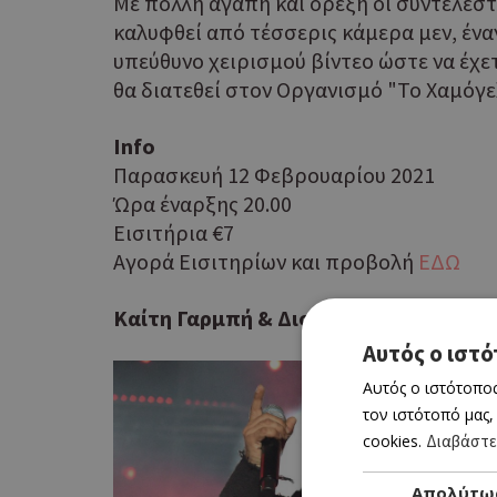
Με πολλή αγάπη και όρεξη οι συντελεστ
καλυφθεί από τέσσερις κάμερα μεν, ένα
υπεύθυνο χειρισμού βίντεο ώστε να έχε
θα διατεθεί στον Οργανισμό "Το Χαμόγε
Info
Παρασκευή 12 Φεβρουαρίου 2021
Ώρα έναρξης 20.00
Εισιτήρια €7
Αγορά Εισιτηρίων και προβολή
ΕΔΩ
Kαίτη Γαρμπή & Διονύσης Σχοινάς Vale
Αυτός ο ιστό
Αυτός ο ιστότοπος
τον ιστότοπό μας,
cookies.
Διαβάστε
Απολύτω