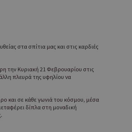
η.
φαρμογές που
ειται για ένα
που
η μεταβλητών
νήθως είναι
γείται, ο
ναι
θείας στα σπίτια μας και στις καρδιές
 αλλά ένα καλό
 κατάστασης
 σελίδων.
ερη την Κυριακή 21 Φεβρουαρίου στις
ping δηλαδή να
ρα στον χρήστη
 άλλη πλευρά της υφηλίου να
 όπως είναι το
αι push down
ιρο και σε κάθε γωνιά του κόσμου, μέσα
ια τη διάκριση
ό είναι
 μεταφέρει δίπλα στη μοναδική
κειμένου να
.
με τη χρήση του
ping δηλαδή να