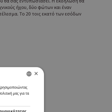
ου θα σας εντυπωσιάσει. Η εκδήλωση θα
χνικούς ήχου, δύο φώτων και έναν
τέλεσμα. Το 20 τοις εκατό των εσόδων
×
GREEK
 Χρησιμοποιώντας
λιτική μας για τα
ENGLISH
ουργικότητας