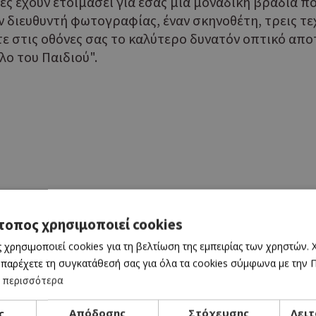
ές έχουν ετοιμάσει για εσάς μια μοναδική βραδιά π
ν διευθυντή φωτογραφίας, έναν σκηνοθέτη, τρεις τε
τε στις οθόνες σας το καλύτερο δυνατόν οπτικό απο
λο του Παιδιού".
ntine's Day International Live Streaming
τοπος χρησιμοποιεί cookies
 χρησιμοποιεί cookies για τη βελτίωση της εμπειρίας των χρηστών.
 παρέχετε τη συγκατάθεσή σας για όλα τα cookies σύμφωνα με την Πο
 περισσότερα
ς
Απόδοσης
Στόχευσης
Λειτ