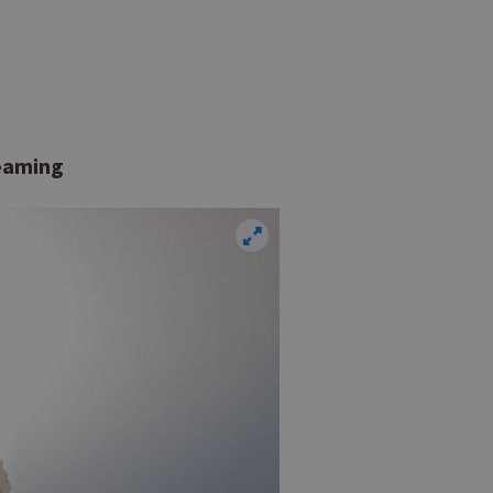
guide.com
αναγνωριστικό γενικού σκοπού 
χρησιμοποιείται για τη διατήρησ
περιόδου λειτουργίας χρήστη. Συ
ένας τυχαίος αριθμός που δημιουρ
τρόπος με τον οποίο μπορεί να εί
συγκεκριμένος για τον ιστότοπο,
παράδειγμα είναι η διατήρηση της
Google Privacy Policy
σύνδεσης για έναν χρήστη μεταξύ
eaming
Χρησιμοποιήθηκε για σύνδεση στ
συνεδρία
Google LLC
.cyprus.wiz-
guide.com
Χρησιμοποιείται για σκοπούς Cap
cyprus.wiz-
1 μέρα
guide.com
εμφανίζει μόνο μια φορά την ημέ
διάφορες διαφημιστικές ενέργειες
take over banner και τα push up κ
banners.
Χρησιμοποιείται για σκοπούς Cap
opup
cyprus.wiz-
10 χρόνια
guide.com
εμφανίζει μόνο μια φορά την ημέ
διάφορες διαφημιστικές ενέργειες
take over banner και τα push up κ
banners.
Χρησιμοποιείται για να προσδιορί
cyprusen.wiz-
1 εβδομάδα 3