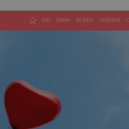
EAT
DRINK
50 BEST
AGENDA
C