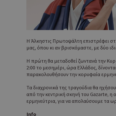
PHPSESSID
Η Άλκηστις Πρωτοψάλτη επιστρέφει στον
μας, όπου κι αν βρισκόμαστε, με δύο ιδ
Η πρώτη θα μεταδοθεί ζωντανά την Κυρι
takeOverCookie
2:00 το μεσημέρι, ώρα Ελλάδος, δίνοντα
παρακολουθήσουν την κορυφαία ερμηνε
Τα διαχρονικά της τραγούδια θα ηχήσουν
__cf_bm
από την κεντρική σκηνή του Gazarte, η
ερμηνεύτρια, για να απολαύσουμε τα ωρα
Ιnfo
ShowSubLoginCoo