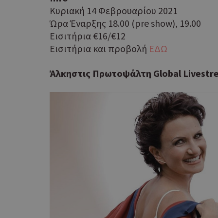
Kυριακή 14 Φεβρουαρίου 2021
Ώρα Έναρξης 18.00 (pre show), 19.00
Eισιτήρια €16/€12
Εισιτήρια και προβολή
ΕΔΩ
Άλκηστις Πρωτοψάλτη Global Livestr
G_ENABLED_IDPS
takeOverCookie
ShowNewVisitorP
LangCookie