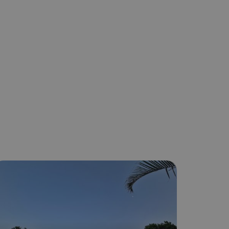
ση λογαριασμού. Ο
ο Google
φαρμογές που
ειται για ένα
που
η μεταβλητών
νήθως είναι
γείται, ο
ναι
 αλλά ένα καλό
 κατάστασης
 σελίδων.
ο Google