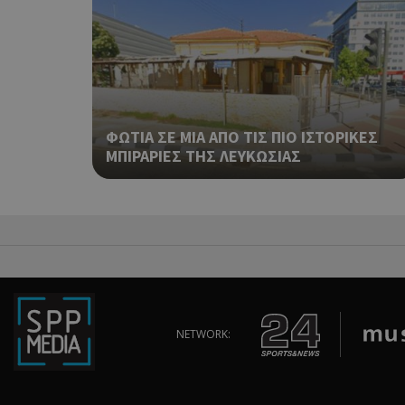
takeOverCookie
__cf_bm
ΦΩΤΙΑ ΣΕ ΜΙΑ ΑΠΟ ΤΙΣ ΠΙΟ ΙΣΤΟΡΙΚΕΣ
ΜΠΙΡΑΡΙΕΣ ΤΗΣ ΛΕΥΚΩΣΙΑΣ
ShowSubLoginCoo
ShowWizLogin
NETWORK:
ShowWizLogin