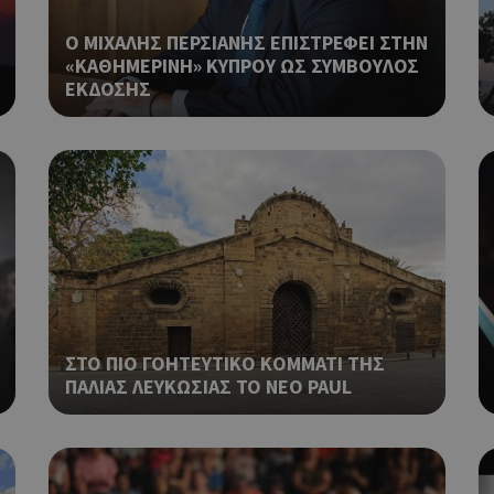
Χρησιμοποιείται για σκοπούς Cap
cyprus.wiz-
1 μέρα
guide.com
εμφανίζει μόνο μια φορά την ημέ
Ο ΜΙΧΑΛΗΣ ΠΕΡΣΙΑΝΗΣ ΕΠΙΣΤΡΕΦΕΙ ΣΤΗΝ
διάφορες διαφημιστικές ενέργειες
«ΚΑΘΗΜΕΡΙΝΗ» ΚΥΠΡΟΥ ΩΣ ΣΥΜΒΟΥΛΟΣ
take over banner και τα push up κ
ΕΚΔΟΣΗΣ
banners.
Χρησιμοποιείται για σκοπούς Cap
opup
cyprus.wiz-
10 χρόνια
guide.com
εμφανίζει μόνο μια φορά την ημέ
διάφορες διαφημιστικές ενέργειες
take over banner και τα push up κ
banners.
Χρησιμοποιείται για να προσδιορί
cyprusen.wiz-
1 εβδομάδα 3
guide.com
μέρες
επιλεγμένη γλώσσα του επισκέπτ
Cookie που δημιουργείται από ε
συνεδρία
PHP.net
βασίζονται στη γλώσσα PHP. Πρόκ
cyprusen.wiz-
guide.com
αναγνωριστικό γενικού σκοπού 
ΣΤΟ ΠΙΟ ΓΟΗΤΕΥΤΙΚΟ ΚΟΜΜΑΤΙ ΤΗΣ
χρησιμοποιείται για τη διατήρησ
περιόδου λειτουργίας χρήστη. Συ
ΠΑΛΙΑΣ ΛΕΥΚΩΣΙΑΣ ΤΟ ΝΕΟ PAUL
ένας τυχαίος αριθμός που δημιουρ
τρόπος με τον οποίο μπορεί να εί
συγκεκριμένος για τον ιστότοπο,
παράδειγμα είναι η διατήρηση της
σύνδεσης για έναν χρήστη μεταξύ