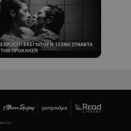
ping δηλαδή να
ρα στον χρήστη
 όπως είναι το
αι push down
ια τη διάκριση
ό είναι
EXPLICIT: ΕΚΕΙ ΟΠΟΥ Η ΤΕΧΝΗ ΣΥΝΑΝΤΑ
κειμένου να
ΤΗΝ ΠΡΟΚΛΗΣΗ
με τη χρήση του
ping δηλαδή να
ρα στον χρήστη
 όπως είναι το
αι push down
ping δηλαδή να
ρα στον χρήστη
 όπως είναι το
αι push down
act Us
ping δηλαδή να