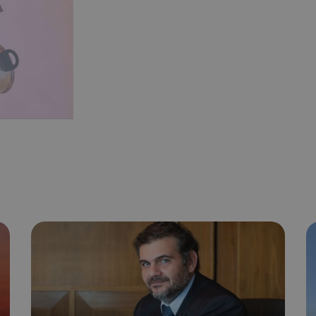
Απολύτως απαραίτητα
Απόδοσης
Στόχευσης
Λειτουργικότητας
 cookies επιτρέπουν βασικές λειτουργίες του ιστότοπου, όπως τη σύνδεση χρήστη και τη διαχείρι
α χρησιμοποιηθεί σωστά χωρίς τα απολύτως απαραίτητα cookies.
Προμηθευτής
Λήξη
Περιγραφή
Πεδίο
/
Χρησιμοποιήθηκε για σύνδεση στ
συνεδρία
Google LLC
.cyprusen.wiz-
guide.com
Cookie που δημιουργείται από ε
συνεδρία
PHP.net
βασίζονται στη γλώσσα PHP. Πρόκ
cyprus.wiz-
guide.com
αναγνωριστικό γενικού σκοπού 
χρησιμοποιείται για τη διατήρησ
περιόδου λειτουργίας χρήστη. Συ
ένας τυχαίος αριθμός που δημιουρ
τρόπος με τον οποίο μπορεί να εί
συγκεκριμένος για τον ιστότοπο,
παράδειγμα είναι η διατήρηση της
Google Privacy Policy
σύνδεσης για έναν χρήστη μεταξύ
Χρησιμοποιήθηκε για σύνδεση στ
συνεδρία
Google LLC
.cyprus.wiz-
guide.com