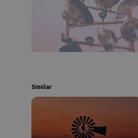
Τα απολύτως απαραίτητα
ιστότοπος δεν μπορεί ν
Ονοματεπώνυμο
G_ENABLED_IDPS
PHPSESSID
Similar
G_ENABLED_IDPS