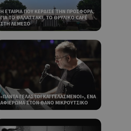
ping δηλαδή να
ρα στον χρήστη
Η ΕΤΑΙΡΙΑ ΠΟΥ ΚΕΡΔΙΣΕ ΤΗΝ ΠΡΟΣΦΟΡΑ
 όπως είναι το
ΓΙΑ ΤΟ ΘΑΛΑΣΣΑΚΙ, ΤΟ ΘΡΥΛΙΚΟ CAFÉ
αι push down
ΣΤΗ ΛΕΜΕΣΟ
ping δηλαδή να
ρα στον χρήστη
 όπως είναι το
αι push down
σει την
η.
φαρμογές που
ειται για ένα
που
«ΠΑΝΤΑ ΓΕΛΑΣΤΟΙ ΚΑΙ ΓΕΛΑΣΜΕΝΟΙ», ΕΝΑ
η μεταβλητών
νήθως είναι
ΑΦΙΕΡΩΜΑ ΣΤΟΝ ΘΑΝΟ ΜΙΚΡΟΥΤΣΙΚΟ
γείται, ο
ναι
 αλλά ένα καλό
 κατάστασης
 σελίδων.