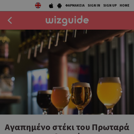
ΦΑΡΜΑΚΕΙΑ
SIGN IN
SIGN UP
HOME
EAT
DRINK
50 BEST
AGENDA
COLLECTIONS
STORIES
NEWS
Αγαπημένο στέκι του Πρωταρά