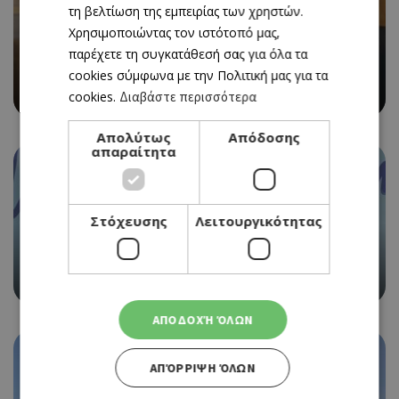
τη βελτίωση της εμπειρίας των χρηστών.
Χρησιμοποιώντας τον ιστότοπό μας,
παρέχετε τη συγκατάθεσή σας για όλα τα
cookies σύμφωνα με την Πολιτική μας για τα
Ο ΜΙΧΑΛΗΣ ΠΕΡΣΙΑΝΗΣ ΕΠΙΣΤΡΕΦΕΙ ΣΤΗΝ
«ΚΑΘΗΜΕΡΙΝΗ» ΚΥΠΡΟΥ ΩΣ ΣΥΜΒΟΥΛΟΣ ΕΚΔΟΣΗΣ
cookies.
Διαβάστε περισσότερα
Απολύτως
Απόδοσης
απαραίτητα
Στόχευσης
Λειτουργικότητας
Ο MATTIA VITALE ΤΩΝ MEDUZA ΣΤΑ DECKS ΤΟΥ WET
GLAM – SUMMER POOLSIDE SERIES
ΑΠΟΔΟΧΉ ΌΛΩΝ
ΑΠΌΡΡΙΨΗ ΌΛΩΝ