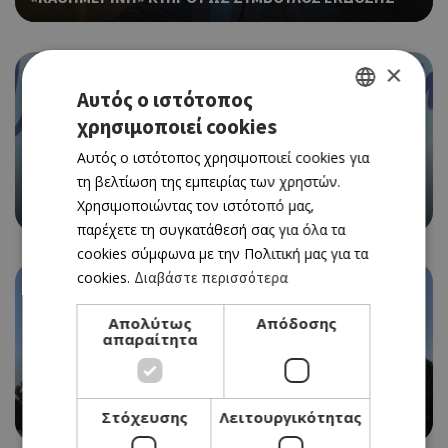
×
Αυτός ο ιστότοπος
χρησιμοποιεί cookies
GREEK
Αυτός ο ιστότοπος χρησιμοποιεί cookies για
ENGLISH
τη βελτίωση της εμπειρίας των χρηστών.
Ο MATTIA VITALE ΤΩΝ MEDUZA ΣΤΑ DECKS ΤΟΥ WET
Χρησιμοποιώντας τον ιστότοπό μας,
GLAM – SUMMER POOLSIDE SERIES
παρέχετε τη συγκατάθεσή σας για όλα τα
cookies σύμφωνα με την Πολιτική μας για τα
cookies.
Διαβάστε περισσότερα
Απολύτως
Απόδοσης
απαραίτητα
Η ΕΤΑΙΡΙΑ ΠΟΥ ΚΕΡΔΙΣΕ ΤΗΝ ΠΡΟΣΦΟΡΑ ΓΙΑ ΤΟ
Στόχευσης
Λειτουργικότητας
ΘΑΛΑΣΣΑΚΙ, ΤΟ ΘΡΥΛΙΚΟ CAFÉ ΣΤΗ ΛΕΜΕΣΟ