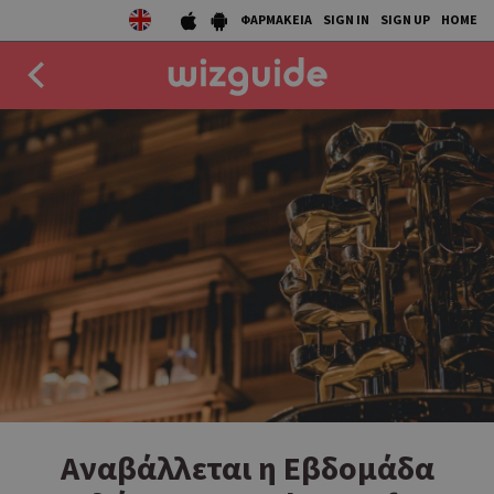
ΦΑΡΜΑΚΕΙΑ
SIGN IN
SIGN UP
HOME
EAT
DRINK
50 BEST
AGENDA
COLLECTIONS
STORIES
NEWS
Αναβάλλεται η Εβδομάδα