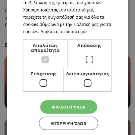
τη βελτίωση της εμπειρίας των χρηστών.
Χρησιμοποιώντας τον ιστότοπό μας,
Γιατί μερικές φορές, οι πιο όμορφες ιδέες γεννιούνται
μέσα από την αγάπη. Και αυτή συνεχίζει να είναι το
παρέχετε τη συγκατάθεσή σας για όλα τα
πιο σημαντικό συστατικό του Giraffe.
cookies σύμφωνα με την Πολιτική μας για τα
cookies.
Διαβάστε περισσότερα
Similar
Απολύτως
Απόδοσης
απαραίτητα
Στόχευσης
Λειτουργικότητας
VERSUS SUMMER PARTY ΣΤΗΝ ΠΑΡΑΛΙΑ ΤΗΣ ΑΓΙΑΣ
ΤΡΙΑΔΑΣ
ΑΠΟΔΟΧΉ ΌΛΩΝ
ΑΠΌΡΡΙΨΗ ΌΛΩΝ