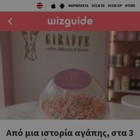
ΦΑΡΜΑΚΕΙΑ
SIGN IN
SIGN UP
HOME
EAT
DRINK
50 BEST
AGENDA
COLLECTIONS
STORIES
NEWS
Από μια ιστορία αγάπης, στα 3