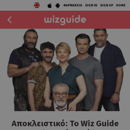
ΦΑΡΜΑΚΕΙΑ
SIGN IN
SIGN UP
HOME
EAT
DRINK
50 BEST
AGENDA
COLLECTIONS
STORIES
NEWS
Αποκλειστικό: Το Wiz Guide