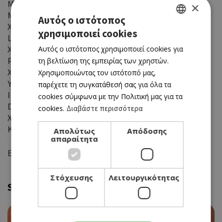
Μπύρα ΚΕΟ.
×
Μεγάλοι χορηγοί: CABLENET & ELECTROLINE
Αυτός ο ιστότοπος
Χορηγοί: ΠΕΤΡΟΛΙΝΑ, ΕΠΙΠΛΑ ANDREOTTI , ALLWYN ,
χρησιμοποιεί cookies
GREEK
LANDAS COLOUR
Χορηγός πολιτισμού: CAP ST. GEORGE’S HOTEL &
Αυτός ο ιστότοπος χρησιμοποιεί cookies για
ENGLISH
RESORT
τη βελτίωση της εμπειρίας των χρηστών.
Xορηγός μετακινήσεων : BYD
Χρησιμοποιώντας τον ιστότοπό μας,
Υποστηρικτές: PAREX, PHARMALEAD , COSMOS
παρέχετε τη συγκατάθεσή σας για όλα τα
INSURANCE, PIPERARIS, McDONALD’S, DC
cookies σύμφωνα με την Πολιτική μας για τα
DEMETRIADES, ΦΟΥΡΝΟΙ ΖΟΡΠΑΣ
cookies.
Διαβάστε περισσότερα
Χορηγοί επικοινωνίας : LOVE FM 100,7, WIZ GUIDE, Η
ΚΑΘΗΜΕΡΙΝΗ
Απολύτως
Απόδοσης
απαραίτητα
Βίντεο-μοντάζ: Πάνος Ζενίδης
Στόχευσης
Λειτουργικότητας
Similar