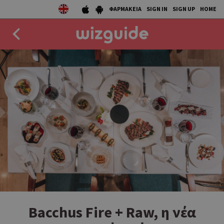
ΦΑΡΜΑΚΕΙΑ
SIGN IN
SIGN UP
HOME
EAT
DRINK
50 BEST
AGENDA
COLLECTIONS
STORIES
NEWS
Bacchus Fire + Raw, η νέα