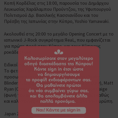
Κοπή Κορδέλας στις 18:00, παρουσία του Δημάρχου
Λευκωσίας Χαράλαμπου Προύντζου, της Υφυπουργού
Πολιτισμού Δρ. Βασιλικής Κασσιανίδου και του
Πρέσβη της Ιαπωνίας στην Κύπρο, Yoshio Yamawaki.
Ακολουθεί στις 20:00 το μεγάλο Opening Concert με το
ιαπωνικό J-Rock συγκρότημα ЯeaL, που εμφανίζεται
για πρώτη φορά στην Κύπρο, και τους Κύπριους
ροκάδες Fuse.
Ειδικοί Καλεσμένοι
Το φετινό Comic Con φιλοξενεί διεθνείς
προσωπικότητες όπως οι Paul Anderson (Peaky
Blinders), Craig Fairbrass (One Piece, Call of Duty), Matt
Ryan (Constantine, Assassin’s Creed IV), Jason Paige
(φωνή του αυθεντικού Pokémon τραγουδιού) καθώς
και καλλιτέχνες και cosplay stars από όλη την Ευρώπη.
Japan Zone