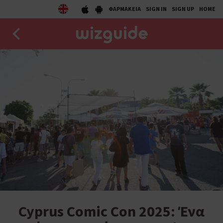
ΦΑΡΜΑΚΕΙΑ
SIGN IN
SIGN UP
HOME
EAT
DRINK
50 BEST
AGENDA
COLLECTIONS
STORIES
NEWS
Cyprus Comic Con 2025: Ένα