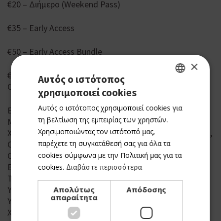
€20 – Διήμερο (Weekend Pass)
€35 – Early Access
€50 – Early Access Bundle
×
€100 – VIP
Αυτός ο ιστότοπος
Οι cosplayers εισέρχονται δωρεάν.
χρησιμοποιεί cookies
GREEK
Αυτός ο ιστότοπος χρησιμοποιεί cookies για
Ευχαριστίες
ENGLISH
τη βελτίωση της εμπειρίας των χρηστών.
Μεγάλος Χορηγός: ECOMMBX
Χρησιμοποιώντας τον ιστότοπό μας,
Χορηγοί: 3CX, ABL Films, Bolt, Bolt Business, Bolt Food,
παρέχετε τη συγκατάθεσή σας για όλα τα
Cablenet, Carlsberg, Coffee Island, Constant Media,
Cyherbia, Funko, Kemanes, KFC, Lays, Pizza Hut, Red
cookies σύμφωνα με την Πολιτική μας για τα
Bull, Petrolina, Scorewarrior, Spartan Gear, Taco Bell,
cookies.
Διαβάστε περισσότερα
ToyNBee, Turtle Beach.
Υπό την αιγίδα του Δήμου Λευκωσίας και του
Απολύτως
Απόδοσης
απαραίτητα
Υφυπουργείου Πολιτισμού.
Χορηγός Επικοινωνίας: Deejay Radio