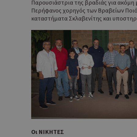
Παρουσιάστρια της βραδιάς για ακόμη 
Περήφανος χορηγός των Βραβείων Ποιό
καταστήματα Σκλαβενίτης και υποστηρ
G_ENABLED_IDPS
takeOverCookie
ShowNewVisitorP
Οι ΝΙΚΗΤΕΣ
LangCookie