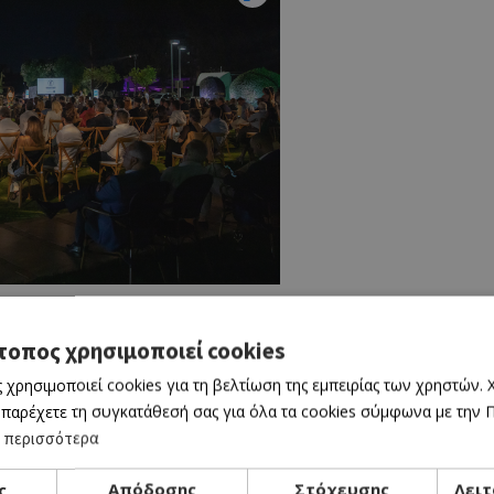
ων Βραβείων Ποιότητας, δύο κρασιά ισοψήφησαν στη
τοπος χρησιμοποιεί cookies
από δύο διαφορετικά οινοποιεία. Ο «Γ» στηρίζοντα
ής Κουζίνας εξυμνώντας την καλή κουζίνα, η οποία 
 χρησιμοποιεί cookies για τη βελτίωση της εμπειρίας των χρηστών.
 παρέχετε τη συγκατάθεσή σας για όλα τα cookies σύμφωνα με την Πο
ά προϊόντα που διαθέτει ο τόπος μας. Διαχρονικός 
 περισσότερα
ότερο την αξία των δικών μας ντόπιων προϊόντων.
ς
Απόδοσης
Στόχευσης
Λειτ