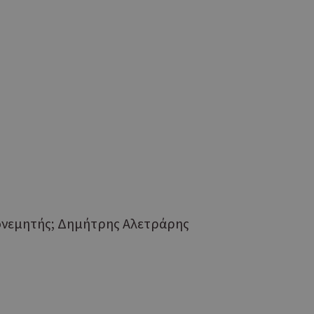
η.
φαρμογές που
ειται για ένα
που
η μεταβλητών
νήθως είναι
γείται, ο
ναι
 αλλά ένα καλό
 κατάστασης
 σελίδων.
ping δηλαδή να
ρα στον χρήστη
 όπως είναι το
αι push down
Απονεμητής; Δημήτρης Αλετράρης
ια τη διάκριση
ό είναι
κειμένου να
με τη χρήση του
ping δηλαδή να