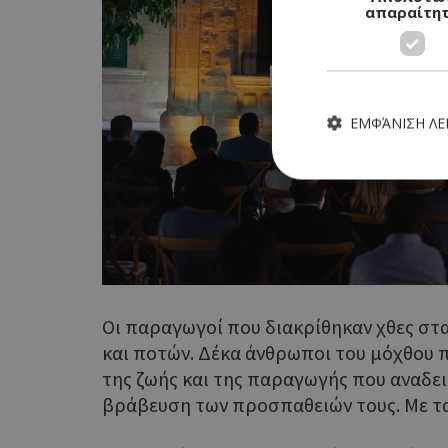
απαραίτη
ΕΜΦΆΝΙΣΗ Λ
Τα απολύτως απαραίτητα
ιστότοπος δεν μπορεί ν
Ονοματεπώνυμο
Οι παραγωγοί που διακρίθηκαν χθες στ
και ποτών. Δέκα άνθρωποι του μόχθου 
G_ENABLED_IDPS
της ζωής και της παραγωγής που αναδει
βράβευση των προσπαθειών τους. Με τα 
PHPSESSID