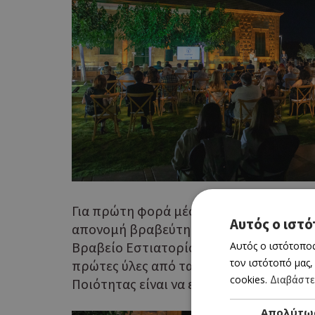
Για πρώτη φορά μέσα στα επτά χρόνια τ
Αυτός ο ιστό
απονομή βραβεύτηκαν δύο ροζέ κρασιά 
Βραβείο Εστιατορίου Κυπριακής Ποιοτικ
Αυτός ο ιστότοπος
τον ιστότοπό μας,
πρώτες ύλες από τα εξαιρετικά κυπριακ
cookies.
Διαβάστε
Ποιότητας είναι να εκτιμήσουμε περισσ
Απολύτω