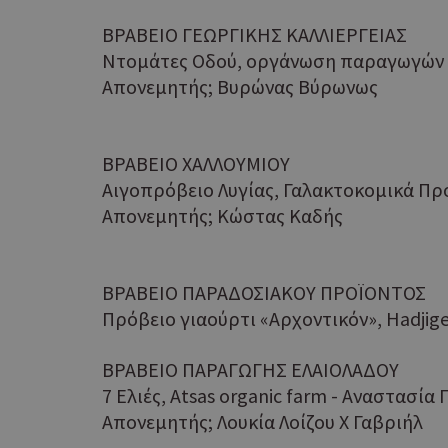
ΒΡΑΒΕΙΟ ΓΕΩΡΓΙΚΗΣ ΚΑΛΛΙΕΡΓΕΙΑΣ
PHPSESSID
Ντομάτες Οδού, οργάνωση παραγωγών «
Απονεμητής; Βυρώνας Βύρωνως
ΒΡΑΒΕΙΟ ΧΑΛΛΟΥΜΙΟΥ
Αιγοπρόβειο Λυγίας, Γαλακτοκομικά Προ
Απονεμητής; Κώστας Καδής
takeOverCookie
ΒΡΑΒΕΙΟ ΠΑΡΑΔΟΣΙΑΚΟΥ ΠΡΟΪΟΝΤΟΣ
Πρόβειο γιαούρτι «Αρχοντικόν», Ηadjig
__cf_bm
ΒΡΑΒΕΙΟ ΠΑΡΑΓΩΓΗΣ ΕΛΑΙΟΛΑΔΟΥ
7 Ελιές, Atsas organic farm - Aναστασία
Απονεμητής; Λουκία Λοίζου Χ Γαβριήλ
ShowSubLoginCoo