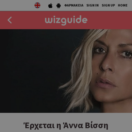
ΦΑΡΜΑΚΕΙΑ
SIGN IN
SIGN UP
HOME
EAT
DRINK
50 BEST
AGENDA
COLLECTIONS
STORIES
NEWS
Έρχεται η Άννα Βίσση