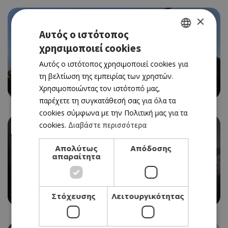
×
Αυτός ο ιστότοπος
χρησιμοποιεί cookies
GREEK
Αυτός ο ιστότοπος χρησιμοποιεί cookies για
ENGLISH
τη βελτίωση της εμπειρίας των χρηστών.
Η ΕΤΑΙΡΙΑ ΠΟΥ ΚΕΡΔΙΣΕ ΤΗΝ ΠΡΟΣΦΟΡΑ ΓΙΑ ΤΟ
ΘΑΛΑΣΣΑΚΙ, ΤΟ ΘΡΥΛΙΚΟ CAFÉ ΣΤΗ ΛΕΜΕΣΟ
Χρησιμοποιώντας τον ιστότοπό μας,
παρέχετε τη συγκατάθεσή σας για όλα τα
cookies σύμφωνα με την Πολιτική μας για τα
cookies.
Διαβάστε περισσότερα
Απολύτως
Απόδοσης
απαραίτητα
«THE MONEY MAKER», Η ΝΕΑ ΤΑΙΝΙΑ ΤΗΣ ΕΒΔΟΜΑΔΑΣ
Στόχευσης
Λειτουργικότητας