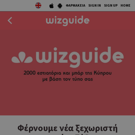
ΦΑΡΜΑΚΕΙΑ
SIGN IN
SIGN UP
HOME
EAT
DRINK
50 BEST
AGENDA
COLLECTIONS
STORIES
NEWS
Φέρνουμε νέα ξεχωριστή