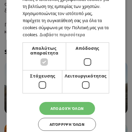
ENGLISH
σινεμά, μουσική, θέατρα και εκδηλώσεις με
τη βελτίωση της εμπειρίας των χρηστών.
δυνατότητα απ’ ευθείας κρατήσεων εισιτηρίων.
Χρησιμοποιώντας τον ιστότοπό μας,
παρέχετε τη συγκατάθεσή σας για όλα τα
Για καλύτερη εμπειρία κατεβάστε την εφαρμογή για
cookies σύμφωνα με την Πολιτική μας για τα
κινητά iPhone
εδώ
και για Android
εδώ
.
cookies.
Διαβάστε περισσότερα
Απολύτως
Απόδοσης
Similar
απαραίτητα
Στόχευσης
Λειτουργικότητας
20Ο ΦΕΣΤΙΒΑΛ ΘΕΑΤΡΟΥ 2026
ΑΠΟΔΟΧΉ ΌΛΩΝ
ΑΠΌΡΡΙΨΗ ΌΛΩΝ