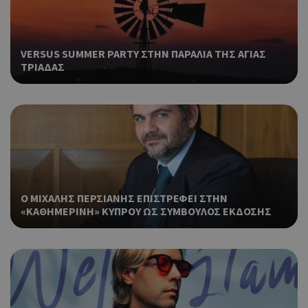
στη
Πρό
ανα
γεν
VERSUS SUMMER PARTY ΣΤΗΝ ΠΑΡΑΛΙΑ ΤΗΣ ΑΓΙΑΣ
πο
ΤΡΙΑΔΑΣ
χρη
για
μετ
περ
λει
χρή
είν
Google Privacy Policy
τυχ
πο
δημ
τρό
Ο ΜΙΧΑΛΗΣ ΠΕΡΣΙΑΝΗΣ ΕΠΙΣΤΡΕΦΕΙ ΣΤΗΝ
οπο
«ΚΑΘΗΜΕΡΙΝΗ» ΚΥΠΡΟΥ ΩΣ ΣΥΜΒΟΥΛΟΣ ΕΚΔΟΣΗΣ
είν
συγ
για
ιστ
ένα
παρ
η δ
κατ