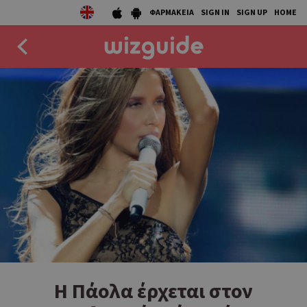
ΦΑΡΜΑΚΕΙΑ
SIGN IN
SIGN UP
HOME
EAT
DRINK
50 BEST
AGENDA
COLLECTIONS
STORIES
NEWS
Η Πάολα έρχεται στον