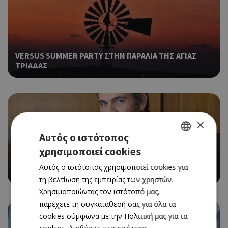
VERSUS SUMMER PARTY ΣΤΗΝ ΠΑΡΑΛΙΑ ΤΗΣ ΑΓΙΑΣ
ΤΡΙΑΔΑΣ
×
Αυτός ο ιστότοπος
χρησιμοποιεί cookies
GREEK
Ο ΜΙΧΑΛΗΣ ΠΕΡΣΙΑΝΗΣ ΕΠΙΣΤΡΕΦΕΙ ΣΤΗΝ
Αυτός ο ιστότοπος χρησιμοποιεί cookies για
ENGLISH
«ΚΑΘΗΜΕΡΙΝΗ» ΚΥΠΡΟΥ ΩΣ ΣΥΜΒΟΥΛΟΣ ΕΚΔΟΣΗΣ
τη βελτίωση της εμπειρίας των χρηστών.
Χρησιμοποιώντας τον ιστότοπό μας,
παρέχετε τη συγκατάθεσή σας για όλα τα
cookies σύμφωνα με την Πολιτική μας για τα