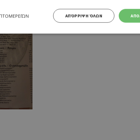
ΕΠΤΟΜΕΡΕΙΏΝ
ΑΠΌΡΡΙΨΗ ΌΛΩΝ
ΑΠΟ
Απολύτως απαραίτητα
Απόδοσης
Στόχευσης
Λειτουργικότητας
 cookies επιτρέπουν βασικές λειτουργίες του ιστότοπου, όπως τη σύνδεση χρήστη και τη διαχείρι
α χρησιμοποιηθεί σωστά χωρίς τα απολύτως απαραίτητα cookies.
Προμηθευτής
Λήξη
Περιγραφή
Πεδίο
/
Χρησιμοποιήθηκε για σύνδεση στ
συνεδρία
Google LLC
.cyprusen.wiz-
guide.com
Cookie που δημιουργείται από ε
συνεδρία
PHP.net
βασίζονται στη γλώσσα PHP. Πρόκ
cyprus.wiz-
guide.com
αναγνωριστικό γενικού σκοπού 
χρησιμοποιείται για τη διατήρησ
περιόδου λειτουργίας χρήστη. Συ
ένας τυχαίος αριθμός που δημιουρ