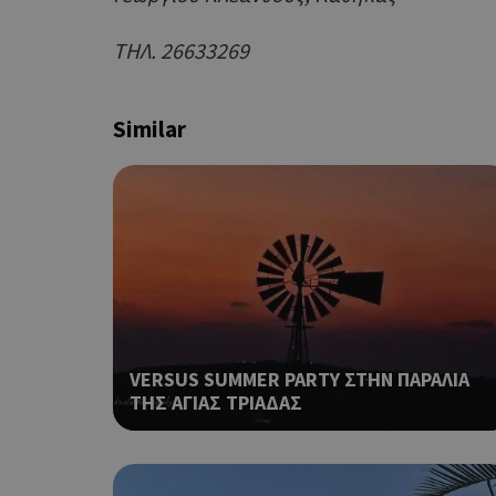
ΤΗΛ. 26633269
G_ENABLED_IDPS
Similar
takeOverCookie
ShowNewVisitorP
VERSUS SUMMER PARTY ΣΤΗΝ ΠΑΡΑΛΙΑ
ΤΗΣ ΑΓΙΑΣ ΤΡΙΑΔΑΣ
LangCookie
PHPSESSID