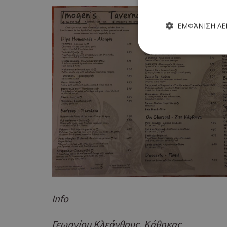
ΕΜΦΆΝΙΣΗ Λ
Τα απολύτως απαραίτητα
ιστότοπος δεν μπορεί ν
Ονοματεπώνυμο
G_ENABLED_IDPS
PHPSESSID
Info
Γεωργίου Κλεάνθους, Κάθηκας