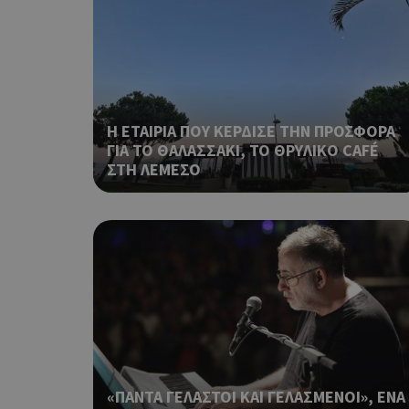
Η ΕΤΑΙΡΙΑ ΠΟΥ ΚΕΡΔΙΣΕ ΤΗΝ ΠΡΟΣΦΟΡΑ
ΓΙΑ ΤΟ ΘΑΛΑΣΣΑΚΙ, ΤΟ ΘΡΥΛΙΚΟ CAFÉ
takeOverCookie
ΣΤΗ ΛΕΜΕΣΟ
__cf_bm
ShowSubLoginCoo
«ΠΑΝΤΑ ΓΕΛΑΣΤΟΙ ΚΑΙ ΓΕΛΑΣΜΕΝΟΙ», ΕΝΑ