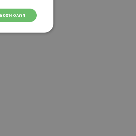
ΔΟΧΉ ΌΛΩΝ
ση λογαριασμού. Ο
ο Google
φαρμογές που
ειται για ένα
που
η μεταβλητών
νήθως είναι
γείται, ο