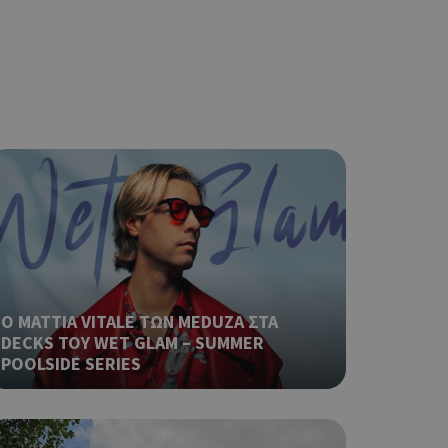
ναι
 αλλά ένα καλό
 κατάστασης
 σελίδων.
ο Google
ping δηλαδή να
ρα στον χρήστη
 όπως είναι το
αι push down
ping δηλαδή να
ρα στον χρήστη
 όπως είναι το
αι push down
Ο MATTIA VITALE ΤΩΝ MEDUZA ΣΤΑ
DECKS ΤΟΥ WET GLAM – SUMMER
POOLSIDE SERIES
σει την
η.
φαρμογές που
ειται για ένα