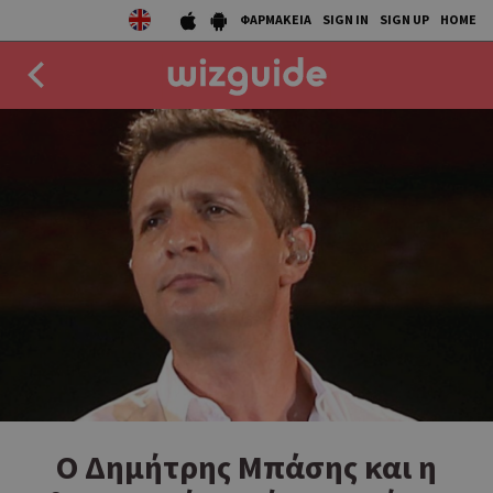
ΦΑΡΜΑΚΕΙΑ
SIGN IN
SIGN UP
HOME
EAT
DRINK
50 BEST
AGENDA
COLLECTIONS
STORIES
NEWS
Ο Δημήτρης Μπάσης και η