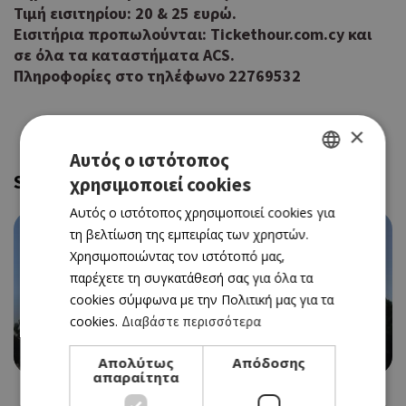
Τιμή εισιτηρίου: 20 & 25 ευρώ.
Εισιτήρια προπωλούνται: Tickethour.com.cy και
σε όλα τα καταστήματα ACS.
Πληροφορίες στο τηλέφωνο 22769532
×
Αυτός ο ιστότοπος
Similar
χρησιμοποιεί cookies
GREEK
Αυτός ο ιστότοπος χρησιμοποιεί cookies για
ENGLISH
τη βελτίωση της εμπειρίας των χρηστών.
Χρησιμοποιώντας τον ιστότοπό μας,
παρέχετε τη συγκατάθεσή σας για όλα τα
cookies σύμφωνα με την Πολιτική μας για τα
cookies.
Διαβάστε περισσότερα
Η ΕΤΑΙΡΙΑ ΠΟΥ ΚΕΡΔΙΣΕ ΤΗΝ ΠΡΟΣΦΟΡΑ ΓΙΑ ΤΟ
ΘΑΛΑΣΣΑΚΙ, ΤΟ ΘΡΥΛΙΚΟ CAFÉ ΣΤΗ ΛΕΜΕΣΟ
Απολύτως
Απόδοσης
απαραίτητα