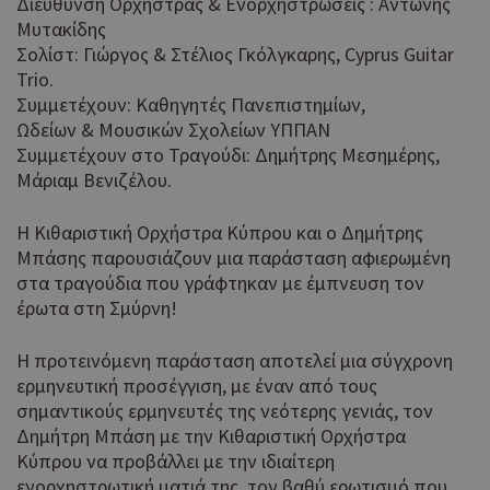
Διεύθυνση Ορχήστρας & Ενορχηστρώσεις : Αντώνης
Μυτακίδης
Σολίστ: Γιώργος & Στέλιος Γκόλγκαρης, Cyprus Guitar
Trio.
Συμμετέχουν: Καθηγητές Πανεπιστημίων,
Ωδείων & Μουσικών Σχολείων ΥΠΠΑΝ
Συμμετέχουν στο Τραγούδι: Δημήτρης Μεσημέρης,
Μάριαμ Βενιζέλου.
Η Κιθαριστική Ορχήστρα Κύπρου και ο Δημήτρης
Μπάσης παρουσιάζουν μια παράσταση αφιερωμένη
στα τραγούδια που γράφτηκαν με έμπνευση τον
έρωτα στη Σμύρνη!
Η προτεινόμενη παράσταση αποτελεί μια σύγχρονη
ερμηνευτική προσέγγιση, με έναν από τους
σημαντικούς ερμηνευτές της νεότερης γενιάς, τον
Δημήτρη Μπάση με την Κιθαριστική Ορχήστρα
Κύπρου να προβάλλει με την ιδιαίτερη
ενορχηστρωτική ματιά της, τον βαθύ ερωτισμό που