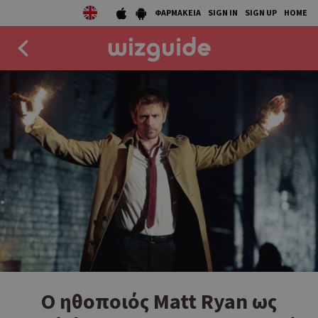
ΦΑΡΜΑΚΕΙΑ
SIGN IN
SIGN UP
HOME
EAT
DRINK
50 BEST
AGENDA
COLLECTIONS
STORIES
NEWS
Ο ηθοποιός Matt Ryan ως