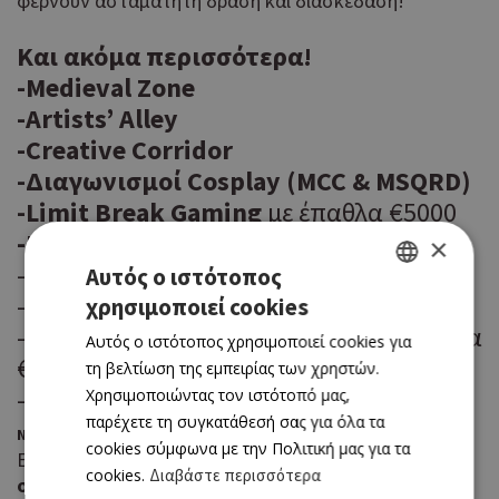
φέρνουν ασταμάτητη δράση και διασκέδαση!
Και ακόμα περισσότερα!
-Medieval Zone
-Artists’ Alley
-Creative Corridor
-Διαγωνισμοί Cosplay (MCC & MSQRD)
-Limit Break Gaming
με έπαθλα €5000
-Kids Zone
×
-
Tabletop gaming
Αυτός ο ιστότοπος
-
STEM & Game Dev showcases
χρησιμοποιεί cookies
GREEK
-
Φεστιβάλ Κινηματογράφου
με έπαθλα
Αυτός ο ιστότοπος χρησιμοποιεί cookies για
ENGLISH
€2000
τη βελτίωση της εμπειρίας των χρηστών.
-Αμέτρητο φαγητό & ποτό στο
Χρησιμοποιώντας τον ιστότοπό μας,
παρέχετε τη συγκατάθεσή σας για όλα τα
.
NomNomNomiCon
cookies σύμφωνα με την Πολιτική μας για τα
Επίσης, δεκάδες καταστήματα με
παιχνίδια,
cookies.
Διαβάστε περισσότερα
συλλεκτικά, λούτρινα και σπάνια αντικείμενα
.