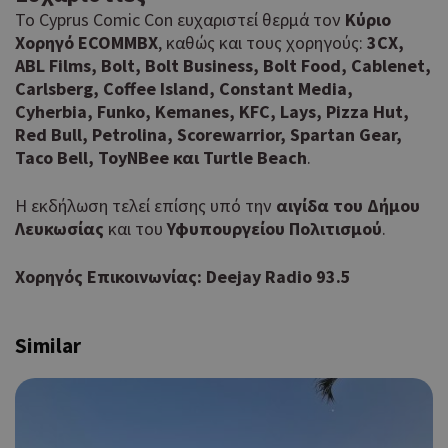
Στόχευσης
Λειτουργικότητας
Το Cyprus Comic Con ευχαριστεί θερμά τον
Κύριο
Τα απολύτως απαραίτητα cookies επιτρέπουν βασικές
Χορηγό ECOMMBX
, καθώς και τους χορηγούς:
3CX,
λειτουργίες του ιστότοπου, όπως τη σύνδεση χρήστη και τη
ABL Films, Bolt, Bolt Business, Bolt Food, Cablenet,
διαχείριση λογαριασμού. Ο ιστότοπος δεν μπορεί να
Carlsberg, Coffee Island, Constant Media,
χρησιμοποιηθεί σωστά χωρίς τα απολύτως απαραίτητα
cookies.
Cyherbia, Funko, Kemanes, KFC, Lays, Pizza Hut,
Προμηθευτής
Red Bull, Petrolina, Scorewarrior, Spartan Gear,
Ονοματεπώνυμο
Λήξη
Περ
Πεδίο
/
Taco Bell, ToyNBee και Turtle Beach
.
Χρη
G_ENABLED_IDPS
συνεδρία
Google LLC
για
.cyprusen.wiz-
Η εκδήλωση τελεί επίσης υπό την
αιγίδα του Δήμου
guide.com
Goo
Λευκωσίας
και του
Υφυπουργείου Πολιτισμού
.
Coo
PHPSESSID
συνεδρία
PHP.net
δημ
cyprus.wiz-
Χορηγός Επικοινωνίας
: Deejay Radio 93.5
guide.com
από
που
στη
Πρό
Similar
ανα
γεν
πο
χρη
για