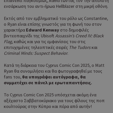
επαινεθεί παγκοσμίως, καθιστώντας τον την απόλυτη
ενσάρκωση του αντι-ήρωα Hellblazer στη μικρή οθόνη.
Εκτός από τον εμβληματικό του ρόλο ως Constantine,
ο Ryan είναι επίσης γνωστός για τη φωνή του στον
χαρακτήρα
Edward
Kenway
στο δημοφιλές
βιντεοπαιχνίδι της Ubisoft
Assassin
’s
Creed
IV
: Black
Flag
, καθώς και για τις εμφανίσεις του στις
επιτυχημένες τηλεοπτικές σειρές
The
Tudors
και
Criminal
Minds
: Suspect
Behavior
.
Κατά τη διάρκεια του Cyprus Comic Con 2025, ο Matt
Ryan θα συνομιλήσει και θα φωτογραφηθεί με τους
fans του,
θα υπογράψει αυτόγραφα, θα
συμμετέχει σε πάνελ με ερωταπαντήσεις.
Το Cyprus Comic Con 2025 υπόσχεται ακόμη ένα
αξέχαστο Σαββατοκύριακο για τους φίλους της ποπ
κουλτούρας στην Κύπρο και πέρα από αυτήν!