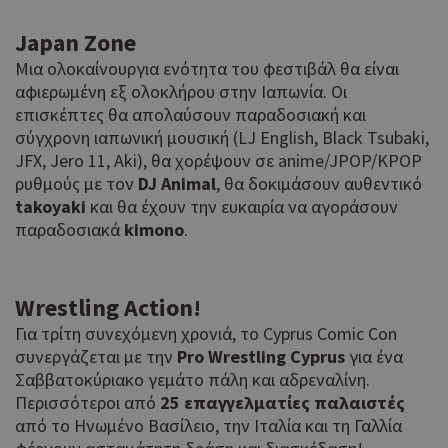
Japan
Zone
Μια ολοκαίνουργια ενότητα του φεστιβάλ θα είναι
αφιερωμένη εξ ολοκλήρου στην Ιαπωνία. Οι
επισκέπτες θα απολαύσουν παραδοσιακή και
σύγχρονη ιαπωνική μουσική (LJ English, Black Tsubaki,
JFX, Jero 11, Aki), θα χορέψουν σε anime/JPOP/KPOP
ρυθμούς με τον
DJ
Animal
, θα δοκιμάσουν αυθεντικό
takoyaki
και θα έχουν την ευκαιρία να αγοράσουν
παραδοσιακά
kimono
.
Wrestling
Action
!
Για τρίτη συνεχόμενη χρονιά, το Cyprus Comic Con
συνεργάζεται με την
Pro
Wrestling
Cyprus
για ένα
Σαββατοκύριακο γεμάτο πάλη και αδρεναλίνη.
Περισσότεροι από
25 επαγγελματίες παλαιστές
από το Ηνωμένο Βασίλειο, την Ιταλία και τη Γαλλία