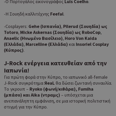
-Ο Πορτογάλος εικονογράφος
Luis
Coelho
.
-Η Σουηδή καλλιτέχνης
Feefal
.
-Cosplayers:
Gehe
(Ισπανία)
,
Pilerud
(Σουηδία) ως
Totoro
,
Micke
Askernas
(Σουηδία) ως RoboCop
,
Anaelic
(Ηνωμένο Βασίλειο)
,
Horo
Von
Kaida
(Ελλάδα)
,
Marcelline
(Ελλάδα)
και
Insoriel
Cosplay
(Κύπρος)
.
J
-
Rock
ενέργεια κατευθείαν από την
Ιαπωνία!
Για πρώτη φορά στην Κύπρο, το ιαπωνικό all-female
J-Rock συγκρότημα
ЯeaL
θα δώσει ζωντανή συναυλία.
Το γκρουπ –
Ryoko
(φωνή/κιθάρα), Fumiha
(μπάσο) και Aika
(ντραμς)
– υπόσχεται μια
ανεπανάληπτη εμφάνιση, σε μια ιστορική πολιτιστική
στιγμή για την Κύπρο.