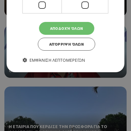
Ο ΜΙΧΑΛΗΣ ΠΕΡΣΙΑΝΗΣ ΕΠΙΣΤΡΕΦΕΙ ΣΤΗΝ
«ΚΑΘΗΜΕΡΙΝΗ» ΚΥΠΡΟΥ ΩΣ ΣΥΜΒΟΥΛΟΣ ΕΚΔΟΣΗΣ
ΑΠΟΔΟΧΉ ΌΛΩΝ
ΑΠΌΡΡΙΨΗ ΌΛΩΝ
ΕΜΦΆΝΙΣΗ ΛΕΠΤΟΜΕΡΕΙΏΝ
Ο MATTIA VITALE ΤΩΝ MEDUZA ΣΤΑ DECKS ΤΟΥ WET
GLAM – SUMMER POOLSIDE SERIES
Απολύτως απαραίτητα
Απόδοσης
Στόχευσης
Λειτουργικότητας
Τα απολύτως απαραίτητα cookies επιτρέπουν βασικές
λειτουργίες του ιστότοπου, όπως τη σύνδεση χρήστη και τη
διαχείριση λογαριασμού. Ο ιστότοπος δεν μπορεί να
χρησιμοποιηθεί σωστά χωρίς τα απολύτως απαραίτητα
cookies.
Η ΕΤΑΙΡΙΑ ΠΟΥ ΚΕΡΔΙΣΕ ΤΗΝ ΠΡΟΣΦΟΡΑ ΓΙΑ ΤΟ
Προμηθευτής