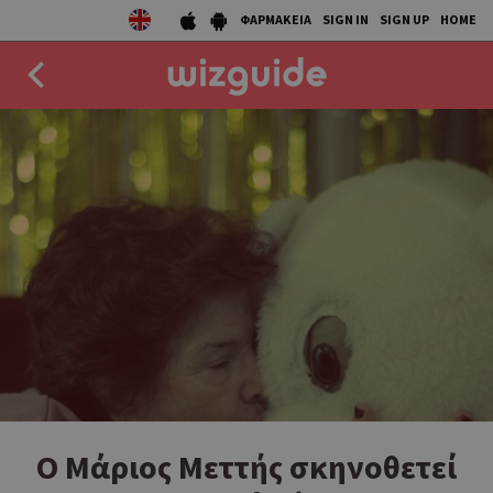
ΦΑΡΜΑΚΕΙΑ
SIGN IN
SIGN UP
HOME
EAT
DRINK
50 BEST
AGENDA
COLLECTIONS
STORIES
NEWS
Ο Μάριος Μεττής σκηνοθετεί