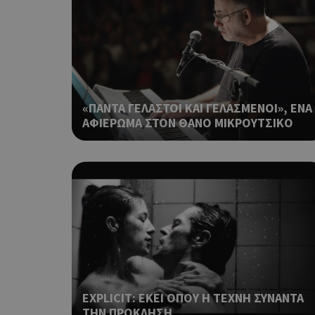
ShowNewVisitorP
LangCookie
«ΠΑΝΤΑ ΓΕΛΑΣΤΟΙ ΚΑΙ ΓΕΛΑΣΜΕΝΟΙ», ΕΝΑ
ΑΦΙΕΡΩΜΑ ΣΤΟΝ ΘΑΝΟ ΜΙΚΡΟΥΤΣΙΚΟ
PHPSESSID
takeOverCookie
EXPLICIT: ΕΚΕΙ ΟΠΟΥ Η ΤΕΧΝΗ ΣΥΝΑΝΤΑ
ΤΗΝ ΠΡΟΚΛΗΣΗ