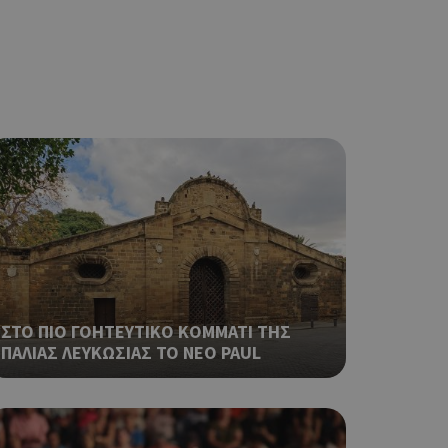
ο Google
φαρμογές που
ειται για ένα
που
η μεταβλητών
νήθως είναι
γείται, ο
ναι
 αλλά ένα καλό
 κατάστασης
 σελίδων.
ο Google
ΣΤΟ ΠΙΟ ΓΟΗΤΕΥΤΙΚΟ ΚΟΜΜΑΤΙ ΤΗΣ
ΠΑΛΙΑΣ ΛΕΥΚΩΣΙΑΣ ΤΟ ΝΕΟ PAUL
ping δηλαδή να
ρα στον χρήστη
 όπως είναι το
αι push down