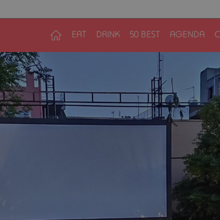
EAT
DRINK
50 BEST
AGENDA
C