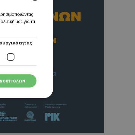
GREEK
 Χρησιμοποιώντας
λιτική μας για τα
ENGLISH
ουργικότητας
ΔΟΧΉ ΌΛΩΝ
ση λογαριασμού. Ο