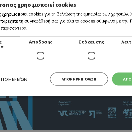
τοπος χρησιμοποιεί cookies
 χρησιμοποιεί cookies για τη βελτίωση της εμπειρίας των χρηστών.
 παρέχετε τη συγκατάθεσή σας για όλα τα cookies σύμφωνα με την Πο
 περισσότερα
ς
Απόδοσης
Στόχευσης
Λειτ
τα
ΕΠΤΟΜΕΡΕΙΏΝ
ΑΠΌΡΡΙΨΗ ΌΛΩΝ
ΑΠΟ
Απολύτως απαραίτητα
Απόδοσης
Στόχευσης
Λειτουργικότητας
 cookies επιτρέπουν βασικές λειτουργίες του ιστότοπου, όπως τη σύνδεση χρήστη και τη διαχείρι
α χρησιμοποιηθεί σωστά χωρίς τα απολύτως απαραίτητα cookies.