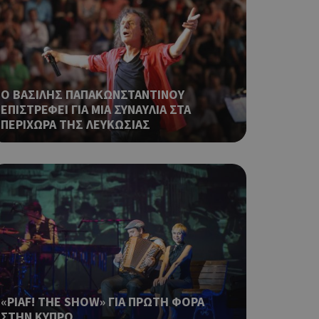
ping δηλαδή να
ρα στον χρήστη
 όπως είναι το
αι push down
Ο ΒΑΣΙΛΗΣ ΠΑΠΑΚΩΝΣΤΑΝΤΙΝΟΥ
σει την
ΕΠΙΣΤΡΕΦΕΙ ΓΙΑ ΜΙΑ ΣΥΝΑΥΛΙΑ ΣΤΑ
η.
ΠΕΡΙΧΩΡΑ ΤΗΣ ΛΕΥΚΩΣΙΑΣ
φαρμογές που
ειται για ένα
που
η μεταβλητών
νήθως είναι
γείται, ο
ναι
 αλλά ένα καλό
 κατάστασης
 σελίδων.
ping δηλαδή να
ρα στον χρήστη
 όπως είναι το
«PIAF! THE SHOW» ΓΙΑ ΠΡΩΤΗ ΦΟΡΑ
αι push down
ΣΤΗΝ ΚΥΠΡΟ