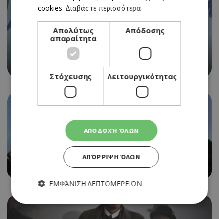
cookies.
Διαβάστε περισσότερα
Απολύτως
Απόδοσης
απαραίτητα
Ο MATTIA VITALE ΤΩΝ MEDUZA ΣΤΑ DECKS ΤΟΥ WET
GLAM – SUMMER POOLSIDE SERIES
Στόχευσης
Λειτουργικότητας
ΑΠΟΔΟΧΉ ΌΛΩΝ
ΑΠΌΡΡΙΨΗ ΌΛΩΝ
Η ΕΤΑΙΡΙΑ ΠΟΥ ΚΕΡΔΙΣΕ ΤΗΝ ΠΡΟΣΦΟΡΑ ΓΙΑ ΤΟ
ΘΑΛΑΣΣΑΚΙ, ΤΟ ΘΡΥΛΙΚΟ CAFÉ ΣΤΗ ΛΕΜΕΣΟ
ΕΜΦΆΝΙΣΗ ΛΕΠΤΟΜΕΡΕΙΏΝ