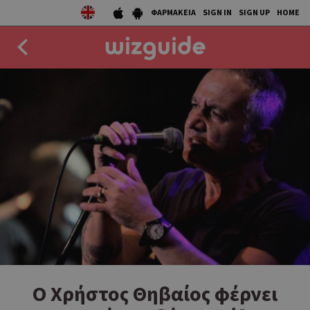
ΦΑΡΜΑΚΕΙΑ
SIGN IN
SIGN UP
HOME
EAT
DRINK
50 BEST
AGENDA
COLLECTIONS
STORIES
NEWS
O Χρήστος Θηβαίος φέρνει