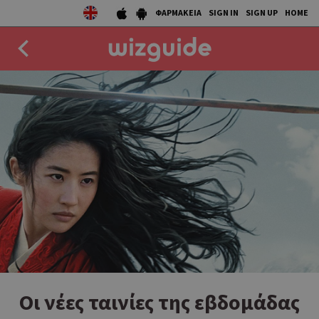
ΦΑΡΜΑΚΕΙΑ
SIGN IN
SIGN UP
HOME
EAT
DRINK
50 BEST
AGENDA
COLLECTIONS
STORIES
NEWS
Οι νέες ταινίες της εβδομάδας