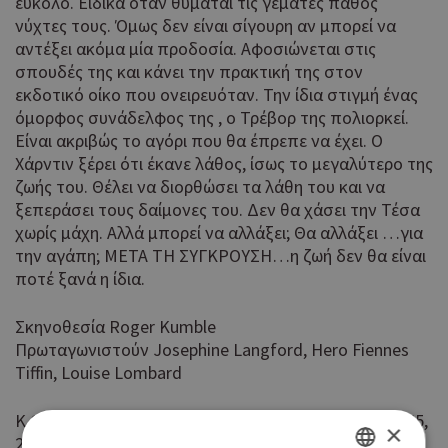
εύκολο. Ειδικά όταν θυμάται τις γεμάτες πάθος
νύχτες τους. Όμως δεν είναι σίγουρη αν μπορεί να
αντέξει ακόμα μία προδοσία. Αφοσιώνεται στις
σπουδές της και κάνει την πρακτική της στον
εκδοτικό οίκο που ονειρευόταν. Την ίδια στιγμή ένας
όμορφος συνάδελφος της , ο Τρέβορ της πολιορκεί.
Είναι ακριβώς το αγόρι που θα έπρεπε να έχει. Ο
Χάρντιν ξέρει ότι έκανε λάθος, ίσως το μεγαλύτερο της
ζωής του. Θέλει να διορθώσει τα λάθη του και να
ξεπεράσει τους δαίμονες του. Δεν θα χάσει την Τέσα
χωρίς μάχη. Αλλά μπορεί να αλλάξει; Θα αλλάξει …για
την αγάπη; ΜΕΤΑ ΤΗ ΣΥΓΚΡΟΥΣΗ…η ζωή δεν θα είναι
ποτέ ξανά η ίδια.
Σκηνοθεσία Roger Kumble
Πρωταγωνιστούν Josephine Langford, Hero Fiennes
Tiffin, Louise Lombard
K Cineplex (The Mall of Cyprus ) 17.15 σ/κ επίσης 19.45,
×
22.15