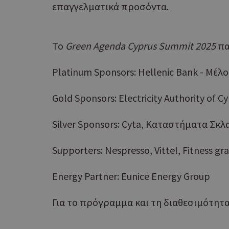
G_ENABLED_IDPS
επαγγελματικά προσόντα.
PHPSESSID
Το
Green
Agenda
Cyprus
Summit
2025
πα
Platinum Sponsors: Hellenic Bank - Μέλο
Gold Sponsors: Electricity Authority of C
Silver Sponsors: Cyta, Καταστήματα Σκλ
G_ENABLED_IDPS
Supporters: Nespresso, Vittel, Fitness gr
takeOverCookie
Energy Partner: Eunice Energy Group
Για το πρόγραμμα και τη διαθεσιμότητα
ShowNewVisitorP