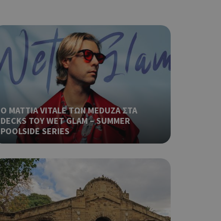
ρα στον χρήστη
 όπως είναι το
αι push down
σει την
η.
φαρμογές που
ειται για ένα
που
η μεταβλητών
νήθως είναι
Ο MATTIA VITALE ΤΩΝ MEDUZA ΣΤΑ
γείται, ο
DECKS ΤΟΥ WET GLAM – SUMMER
ναι
POOLSIDE SERIES
 αλλά ένα καλό
 κατάστασης
 σελίδων.
ping δηλαδή να
ρα στον χρήστη
 όπως είναι το
αι push down
ια τη διάκριση