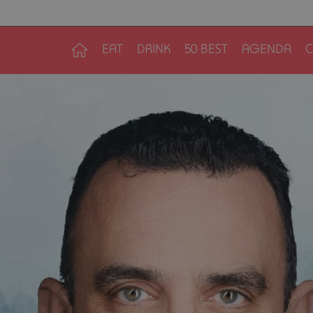
EAT
DRINK
50 BEST
AGENDA
C