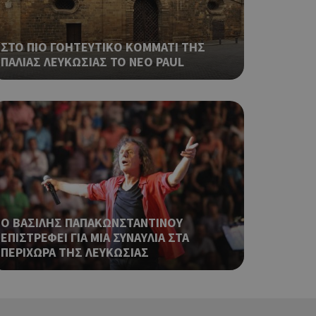
ό είναι
κειμένου να
με τη χρήση του
ΣΤΟ ΠΙΟ ΓΟΗΤΕΥΤΙΚΟ ΚΟΜΜΑΤΙ ΤΗΣ
ΠΑΛΙΑΣ ΛΕΥΚΩΣΙΑΣ ΤΟ ΝΕΟ PAUL
ping δηλαδή να
ρα στον χρήστη
 όπως είναι το
αι push down
ping δηλαδή να
ρα στον χρήστη
 όπως είναι το
αι push down
ping δηλαδή να
Ο ΒΑΣΙΛΗΣ ΠΑΠΑΚΩΝΣΤΑΝΤΙΝΟΥ
ρα στον χρήστη
ΕΠΙΣΤΡΕΦΕΙ ΓΙΑ ΜΙΑ ΣΥΝΑΥΛΙΑ ΣΤΑ
 όπως είναι το
ΠΕΡΙΧΩΡΑ ΤΗΣ ΛΕΥΚΩΣΙΑΣ
αι push down
ping δηλαδή να
ρα στον χρήστη