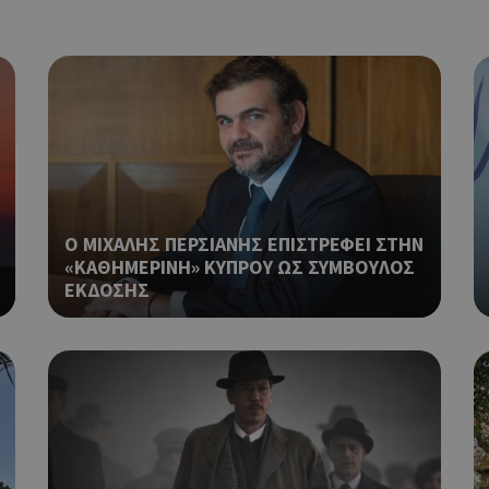
εμφανίζει μόνο μια φορά την ημέ
διάφορες διαφημιστικές ενέργειες
take over banner και τα push up κ
banners.
Χρησιμοποιείται για να προσδιορί
cyprusen.wiz-
1 εβδομάδα 3
guide.com
μέρες
επιλεγμένη γλώσσα του επισκέπτ
Cookie που δημιουργείται από ε
συνεδρία
PHP.net
βασίζονται στη γλώσσα PHP. Πρόκ
cyprusen.wiz-
guide.com
αναγνωριστικό γενικού σκοπού 
χρησιμοποιείται για τη διατήρησ
περιόδου λειτουργίας χρήστη. Συ
Ο ΜΙΧΑΛΗΣ ΠΕΡΣΙΑΝΗΣ ΕΠΙΣΤΡΕΦΕΙ ΣΤΗΝ
ένας τυχαίος αριθμός που δημιουρ
«ΚΑΘΗΜΕΡΙΝΗ» ΚΥΠΡΟΥ ΩΣ ΣΥΜΒΟΥΛΟΣ
τρόπος με τον οποίο μπορεί να εί
ΕΚΔΟΣΗΣ
συγκεκριμένος για τον ιστότοπο,
παράδειγμα είναι η διατήρηση της
σύνδεσης για έναν χρήστη μεταξύ
Χρησιμοποιείται για σκοπούς Cap
cyprusen.wiz-
1 μέρα
guide.com
εμφανίζει μόνο μια φορά την ημέ
διάφορες διαφημιστικές ενέργειες
take over banner και τα push up κ
banners.
Αυτό το cookie χρησιμοποιείται γ
29 λεπτά 53
Cloudflare Inc.