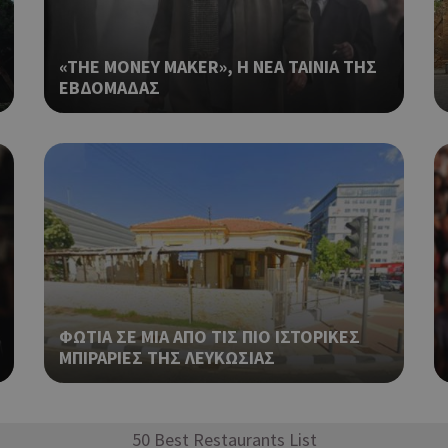
δευτερόλεπτα
μεταξύ ανθρώπων και ρομπότ. Αυτ
.onesignal.com
επωφελές για τον ιστότοπο, προ
κάνει έγκυρες αναφορές σχετικά 
«THE MONEY MAKER», Η ΝΕΑ ΤΑΙΝΙΑ ΤΗΣ
ιστότοπού τους.
ΕΒΔΟΜΑΔΑΣ
Χρησιμοποιείται για σκοπούς Cap
kie
.athenarecipes.com
1 μέρα
εμφανίζει μόνο μια φορά την ημέ
διάφορες διαφημιστικές ενέργειες
take over banner και τα push up κ
banners.
Χρησιμοποιείται για σκοπούς Cap
.cyprus.wiz-
1 μέρα
guide.com
εμφανίζει μόνο μια φορά την ημέ
διάφορες διαφημιστικές ενέργειες
take over banner και τα push up κ
banners.
Χρησιμοποιείται για σκοπούς Cap
cyprusen.wiz-
1 μέρα
guide.com
εμφανίζει μόνο μια φορά την ημέ
ΦΩΤΙΑ ΣΕ ΜΙΑ ΑΠΟ ΤΙΣ ΠΙΟ ΙΣΤΟΡΙΚΕΣ
διάφορες διαφημιστικές ενέργειες
ΜΠΙΡΑΡΙΕΣ ΤΗΣ ΛΕΥΚΩΣΙΑΣ
take over banner και τα push up κ
banners.
Χρησιμοποιείται για σκοπούς Cap
opup
cyprusen.wiz-
9 χρόνια 11
guide.com
μήνες
εμφανίζει μόνο μια φορά την ημέ
50 Best Restaurants List